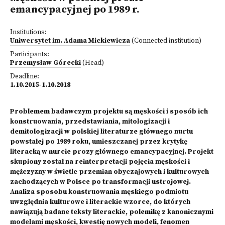
emancypacyjnej po 1989 r.
Institutions:
Uniwersytet im. Adama Mickiewicza
(Connected institution)
Participants:
Przemysław Górecki
(Head)
Deadline:
1.10.2015-1.10.2018
Problemem badawczym projektu są męskości i sposób ich
konstruowania, przedstawiania, mitologizacji i
demitologizacji w polskiej literaturze głównego nurtu
powstałej po 1989 roku, umieszczanej przez krytykę
literacką w nurcie prozy głównego emancypacyjnej. Projekt
skupiony został na reinterpretacji pojęcia męskości i
mężczyzny w świetle przemian obyczajowych i kulturowych
zachodzących w Polsce po transformacji ustrojowej.
Analiza sposobu konstruowania męskiego podmiotu
uwzględnia kulturowe i literackie wzorce, do których
nawiązują badane teksty literackie, polemikę z kanonicznymi
modelami męskości, kwestię nowych modeli, fenomen