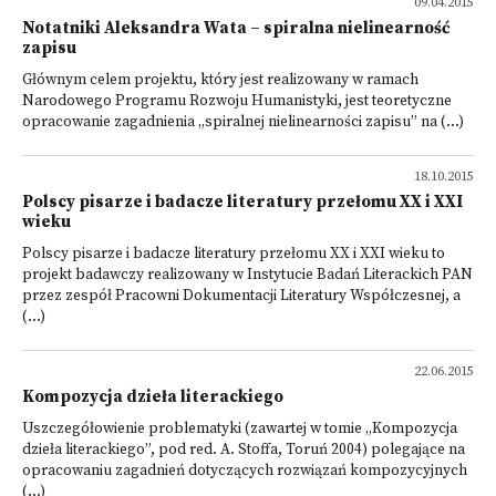
09.04.2015
Notatniki Aleksandra Wata – spiralna nielinearność
zapisu
Głównym celem projektu, który jest realizowany w ramach
Narodowego Programu Rozwoju Humanistyki, jest teoretyczne
opracowanie zagadnienia „spiralnej nielinearności zapisu” na (...)
18.10.2015
Polscy pisarze i badacze literatury przełomu XX i XXI
wieku
Polscy pisarze i badacze literatury przełomu XX i XXI wieku to
projekt badawczy realizowany w Instytucie Badań Literackich PAN
przez zespół Pracowni Dokumentacji Literatury Współczesnej, a
(...)
22.06.2015
Kompozycja dzieła literackiego
Uszczegółowienie problematyki (zawartej w tomie „Kompozycja
dzieła literackiego”, pod red. A. Stoffa, Toruń 2004) polegające na
opracowaniu zagadnień dotyczących rozwiązań kompozycyjnych
(...)