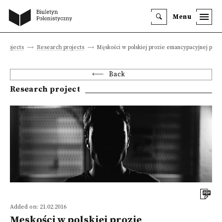
Menu
c projects
Research projects
Męskości w polskiej prozie emancypacyjnej po 19
Back
Research project
Added on: 21.02.2016
Męskości w polskiej prozie