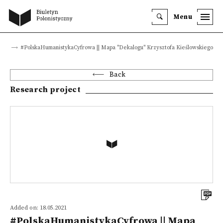
Menu
cts
#PolskaHumanistykaCyfrowa || Mapa "Dekalogu" Krzysztofa Kieślowskiego
Back
Research project
Added on: 18.05.2021
#PolskaHumanistykaCyfrowa || Mapa