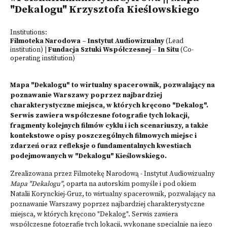
"Dekalogu" Krzysztofa Kieślowskiego
Institutions:
Filmoteka Narodowa – Instytut Audiowizualny
(Lead
institution)
|
Fundacja Sztuki Współczesnej – In Situ
(Co-
operating institution)
Mapa "Dekalogu" to wirtualny spacerownik, pozwalający na
poznawanie Warszawy poprzez najbardziej
charakterystyczne miejsca, w których kręcono "Dekalog".
Serwis zawiera współczesne fotografie tych lokacji,
fragmenty kolejnych filmów cyklu i ich scenariuszy, a także
kontekstowe opisy poszczególnych filmowych miejsc i
zdarzeń oraz refleksje o fundamentalnych kwestiach
podejmowanych w "Dekalogu" Kieślowskiego.
Zrealizowana przez Filmotekę Narodową - Instytut Audiowizualny
Mapa "Dekalogu"
, oparta na autorskim pomyśle i pod okiem
Natalii Korynckiej-Gruz, to wirtualny spacerownik, pozwalający na
poznawanie Warszawy poprzez najbardziej charakterystyczne
miejsca, w których kręcono "Dekalog". Serwis zawiera
współczesne fotografie tych lokacji, wykonane specjalnie na jego