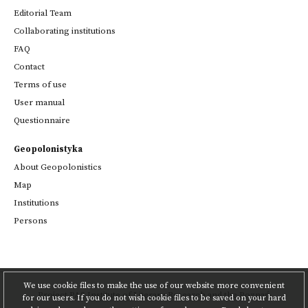
Editorial Team
Collaborating institutions
FAQ
Contact
Terms of use
User manual
Questionnaire
Geopolonistyka
About Geopolonistics
Map
Institutions
Persons
We use cookie files to make the use of our website more convenient
Project
PAS Institute of Literary Research
and
the Poznań
for our users. If you do not wish cookie files to be saved on your hard