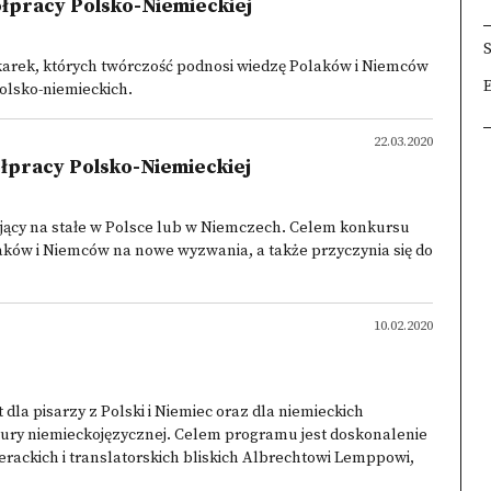
łpracy Polsko-Niemieckiej
karek, których twórczość podnosi wiedzę Polaków i Niemców
×
×
×
 polsko-niemieckich.
22.03.2020
łpracy Polsko-Niemieckiej
jący na stałe w Polsce lub w Niemczech. Celem konkursu
laków i Niemców na nowe wyzwania, a także przyczynia się do
10.02.2020
la pisarzy z Polski i Niemiec oraz dla niemieckich
ratury niemieckojęzycznej. Celem programu jest doskonalenie
erackich i translatorskich bliskich Albrechtowi Lemppowi,