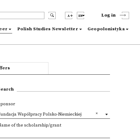
Log in
A
EN
reer
Polish Studies Newsletter
Geopolonistyka
ffers
Search
Sponsor
Fundacja Współpracy Polsko-Niemieckiej
Name of the scholarship/grant