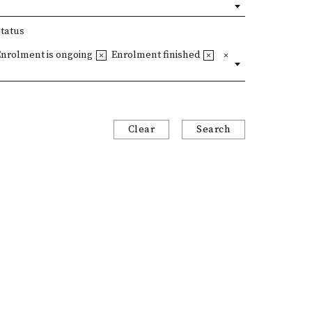
Status
Enrolment is ongoing
Enrolment finished
Clear
Search