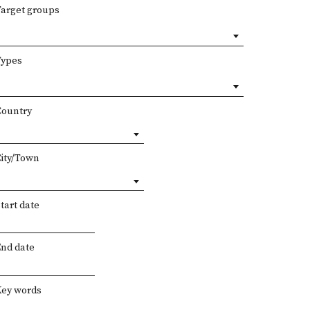
Target groups
Types
Country
City/Town
tart date
End date
Key words