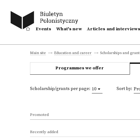
Events
What's new
Articles and interview
Scholarships and grant
Main site
Education and career
Programmes we offer
Scholarship/grants per page:
Sort by:
10
Pr
Promoted
Recently added