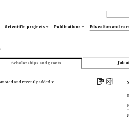
s
Scientific projects
Publications
Education and ca
s
Job o
Scholarships and grants
omoted and recently added
×