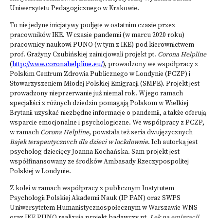
Uniwersytetu Pedagogicznego w Krakowie.
To nie jedyne inicjatywy podjęte w ostatnim czasie przez
pracowników IKE. W czasie pandemii (w marcu 2020 roku)
pracownicy naukowi PUNO (w tym z IKE) pod kierownictwem
prof. Grażyny Czubińskiej zainicjowali projekt pt.
Corona Helpline
(
http://www.coronahelpline.eu/
), prowadzony we współpracy z
Polskim Centrum Zdrowia Publicznego w Londynie (PCZP) i
Stowarzyszeniem Młodej Polskiej Emigracji (SMPE). Projekt jest
prowadzony nieprzerwanie już niemal rok. W jego ramach
specjaliści z różnych dziedzin pomagają Polakom w Wielkiej
Brytanii uzyskać niezbędne informacje o pandemii, a także oferują
wsparcie emocjonalne i psychologiczne. We współpracy z PCZP,
w ramach
Corona Helpline
, powstała też seria dwujęzycznych
Bajek terapeutycznvch dla dzieci w lockdownie
. Ich autorką jest
psycholog dziecięcy Joanna Kochańska. Sam projekt jest
współfinansowany ze środków Ambasady Rzeczypospolitej
Polskiej w Londynie.
Z kolei w ramach współpracy z publicznym Instytutem
Psychologii Polskiej Akademii Nauk (IP PAN) oraz SWPS
Uniwersytetem Humanistycznospołecznym w Warszawie WNS
oraz IKE PUNO realizują projekt badawczy pt.
Lęk na emigracji.