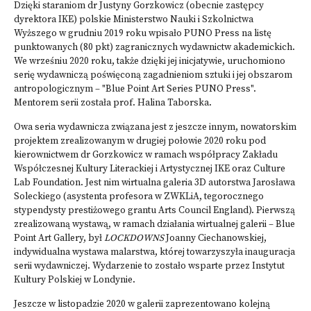
Dzięki staraniom dr Justyny Gorzkowicz (obecnie zastępcy
dyrektora IKE) polskie Ministerstwo Nauki i Szkolnictwa
Wyższego w grudniu 2019 roku wpisało PUNO Press na listę
punktowanych (80 pkt) zagranicznych wydawnictw akademickich.
We wrześniu 2020 roku, także dzięki jej inicjatywie, uruchomiono
serię wydawniczą poświęconą zagadnieniom sztuki i jej obszarom
antropologicznym – "Blue Point Art Series PUNO Press".
Mentorem serii została prof. Halina Taborska.
Owa seria wydawnicza związana jest z jeszcze innym, nowatorskim
projektem zrealizowanym w drugiej połowie 2020 roku pod
kierownictwem dr Gorzkowicz w ramach współpracy Zakładu
Współczesnej Kultury Literackiej i Artystycznej IKE oraz Culture
Lab Foundation. Jest nim wirtualna galeria 3D autorstwa Jarosława
Soleckiego (asystenta profesora w ZWKLiA, tegorocznego
stypendysty prestiżowego grantu Arts Council England). Pierwszą
zrealizowaną wystawą, w ramach działania wirtualnej galerii – Blue
Point Art Gallery, był
LOCKDOWNS
Joanny Ciechanowskiej
,
indywidualna wystawa malarstwa, której towarzyszyła inauguracja
serii wydawniczej. Wydarzenie to zostało wsparte przez Instytut
Kultury Polskiej w Londynie.
Jeszcze w listopadzie 2020 w galerii zaprezentowano kolejną