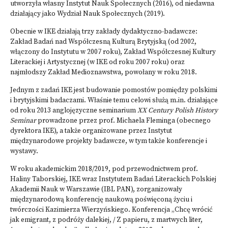
utworzyła własny Instytut Nauk Społecznych (2016), od niedawna
działający jako Wydział Nauk Społecznych (2019).
Obecnie w IKE działają trzy zakłady dydaktyczno-badawcze:
Zakład Badań nad Współczesną Kulturą Brytyjską (od 2002,
włączony do Instytutu w 2007 roku), Zakład Współczesnej Kultury
Literackiej i Artystycznej (w IKE od roku 2007 roku) oraz
najmłodszy Zakład Medioznawstwa, powołany w roku 2018.
Jednym z zadań IKE jest budowanie pomostów pomiędzy polskimi
i brytyjskimi badaczami. Właśnie temu celowi służą m.in. działające
od roku 2013 anglojęzyczne seminarium
XX Century Polish History
Seminar
prowadzone przez prof. Michaela Fleminga (obecnego
dyrektora IKE), a także organizowane przez Instytut
międzynarodowe projekty badawcze, w tym także konferencje i
wystawy.
W roku akademickim 2018/2019, pod przewodnictwem prof.
Haliny Taborskiej, IKE wraz Instytutem Badań Literackich Polskiej
Akademii Nauk w Warszawie (IBL PAN), zorganizowały
międzynarodową konferencję naukową poświęconą życiu i
twórczości Kazimierza Wierzyńskiego.
Konferencja „Chcę wrócić
jak emigrant, z podróży dalekiej, / Z papieru, z martwych liter,