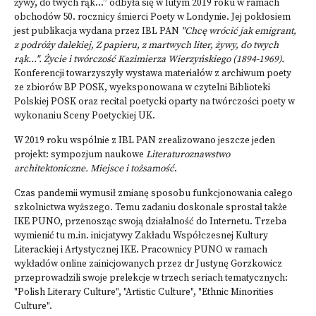
żywy, do twych rąk...”
odbyła się w lutym 2019 roku w ramach
obchodów 50. rocznicy śmierci Poety w Londynie. Jej pokłosiem
jest publikacja wydana przez IBL PAN
"Chcę wrócić jak emigrant,
z podróży dalekiej, Z papieru, z martwych liter, żywy, do twych
rąk...". Życie i twórczość Kazimierza Wierzyńskiego (1894-1969)
.
Konferencji towarzyszyły wystawa materiałów z archiwum poety
ze zbiorów BP POSK, wyeksponowana w czytelni Biblioteki
Polskiej POSK oraz recital poetycki oparty na twórczości poety w
wykonaniu Sceny Poetyckiej UK.
W 2019 roku wspólnie z IBL PAN zrealizowano jeszcze jeden
projekt:
sympozjum naukowe
Literaturoznawstwo
architektoniczne. Miejsce i tożsamość
.
Czas pandemii wymusił zmianę sposobu funkcjonowania całego
szkolnictwa wyższego. Temu zadaniu doskonale sprostał także
IKE PUNO, przenosząc swoją działalność do Internetu. Trzeba
wymienić tu m.in. inicjatywy Zakładu Współczesnej Kultury
Literackiej i Artystycznej IKE. Pracownicy PUNO w ramach
wykładów online zainicjowanych przez dr Justynę Gorzkowicz
przeprowadzili swoje prelekcje w trzech seriach tematycznych:
"Polish Literary Culture", "Artistic Culture", "Ethnic Minorities
Culture".