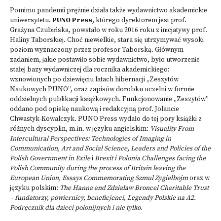
Pomimo pandemii prężnie działa także wydawnictwo akademickie
uniwersytetu.
PUNO Press
, którego dyrektorem jest prof.
Grażyna Czubińska, powstało w roku 2016 roku z inicjatywy prof.
Haliny Taborskiej. Choć niewielkie, stara się utrzymywać wysoki
poziom wyznaczony przez profesor Taborską. Głównym
zadaniem, jakie postawiło sobie wydawnictwo, było utworzenie
stałej bazy wydawniczej dla rocznika akademickiego:
wznowionych po dziewięciu latach hibernacji „Zeszytów
Naukowych PUNO”, oraz zapisów dorobku uczelni w formie
oddzielnych publikacji książkowych. Funkcjonowanie „Zeszytów”
oddano pod opiekę naukową i redakcyjną prof. Jolancie
Chwastyk-Kowalczyk. PUNO Press wydało do tej pory książki z
różnych dyscyplin, m.in. w języku angielskim:
Visuality From
Intercultural Perspectives: Technologies of Imaging in
Communication, Art and Social Science
,
Leaders and Policies of the
Polish Government in Exile
i
Brexit i Polonia Challenges facing the
Polish Community during the process of Britain leaving the
European Union,
Essays Commemorating Szmul Zygielbojm
oraz w
języku polskim:
The Hanna and Zdziaław Broncel Charitable Trust
– fundatorzy, powiernicy, beneficjenci
,
Legendy Polskie na A2.
Podręcznik dla dzieci polonijnych i nie tylko.