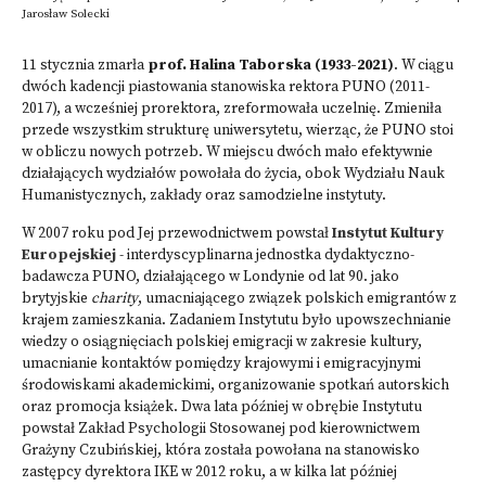
Jarosław Solecki
11 stycznia zmarła
prof. Halina Taborska (1933-2021)
. W ciągu
dwóch kadencji piastowania stanowiska rektora PUNO (2011-
2017), a wcześniej prorektora, zreformowała uczelnię. Zmieniła
przede wszystkim strukturę uniwersytetu, wierząc, że PUNO stoi
w obliczu nowych potrzeb. W miejscu dwóch mało efektywnie
działających wydziałów powołała do życia, obok Wydziału Nauk
Humanistycznych, zakłady oraz samodzielne instytuty.
W 2007 roku pod Jej przewodnictwem powstał
Instytut Kultury
Europejskiej
- interdyscyplinarna jednostka dydaktyczno-
badawcza PUNO, działającego w Londynie od lat 90. jako
brytyjskie
charity
, umacniającego związek polskich emigrantów z
krajem zamieszkania. Zadaniem Instytutu było upowszechnianie
wiedzy o osiągnięciach polskiej emigracji w zakresie kultury,
umacnianie kontaktów pomiędzy krajowymi i emigracyjnymi
środowiskami akademickimi, organizowanie spotkań autorskich
oraz promocja książek. Dwa lata później w obrębie Instytutu
powstał Zakład Psychologii Stosowanej pod kierownictwem
Grażyny Czubińskiej, która została powołana na stanowisko
zastępcy dyrektora IKE w 2012 roku, a w kilka lat później