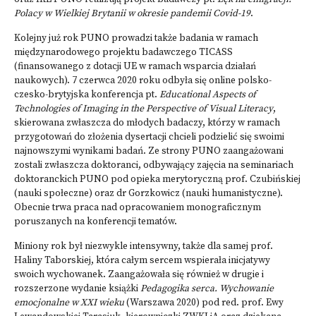
Polacy w Wielkiej Brytanii w okresie pandemii Covid-19
.
Kolejny już rok PUNO prowadzi także badania w ramach
międzynarodowego projektu badawczego TICASS
(finansowanego z dotacji UE w ramach wsparcia działań
naukowych). 7 czerwca 2020 roku odbyła się online polsko-
czesko-brytyjska konferencja pt.
Educational Aspects of
Technologies of Imaging in the Perspective of Visual Literacy
,
skierowana zwłaszcza do młodych badaczy, którzy w ramach
przygotowań do złożenia dysertacji chcieli podzielić się swoimi
najnowszymi wynikami badań. Ze strony PUNO zaangażowani
zostali zwłaszcza doktoranci, odbywający zajęcia na seminariach
doktoranckich PUNO pod opieka merytoryczną prof. Czubińskiej
(nauki społeczne) oraz dr Gorzkowicz (nauki humanistyczne).
Obecnie trwa praca nad opracowaniem monograficznym
poruszanych na konferencji tematów.
Miniony rok był niezwykle intensywny, także dla samej prof.
Haliny Taborskiej, która całym sercem wspierała inicjatywy
swoich wychowanek. Zaangażowała się również w drugie i
rozszerzone wydanie książki
Pedagogika serca. Wychowanie
emocjonalne w XXI wieku
(Warszawa 2020) pod red. prof. Ewy