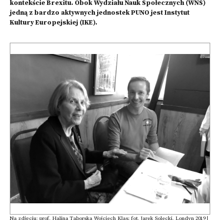
kontekście Brexitu. Obok Wydziału Nauk Społecznych (WNS)
jedną z bardzo aktywnych jednostek PUNO jest Instytut
Kultury Europejskiej (IKE).
Na zdjęciu: prof. Halina Taborska Wojciech Klas; fot. Jarek Solecki, Londyn 2019 |