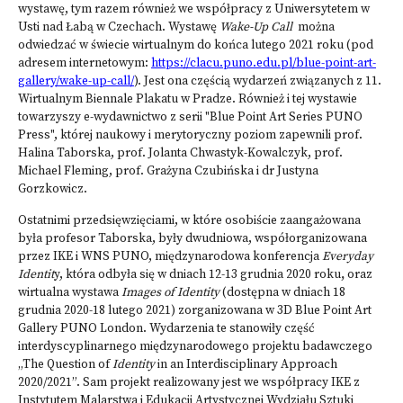
wystawę, tym razem również we współpracy z Uniwersytetem w
Usti nad Łabą w Czechach. Wystawę
Wake-Up Call
można
odwiedzać w świecie wirtualnym do końca lutego 2021 roku (pod
adresem internetowym:
https://clacu.puno.edu.pl/blue-point-art-
gallery/wake-up-call/
). Jest ona częścią wydarzeń związanych z 11.
Wirtualnym Biennale Plakatu w Pradze. Również i tej wystawie
towarzyszy e-wydawnictwo z serii "Blue Point Art Series PUNO
Press", której naukowy i merytoryczny poziom zapewnili prof.
Halina Taborska, prof. Jolanta Chwastyk-Kowalczyk, prof.
Michael Fleming, prof. Grażyna Czubińska i dr Justyna
Gorzkowicz.
Ostatnimi przedsięwzięciami, w które osobiście zaangażowana
była profesor Taborska, były dwudniowa, współorganizowana
przez IKE i WNS PUNO, międzynarodowa konferencja
Everyday
Identit
y
, która odbyła się w dniach 12-13 grudnia 2020 roku
,
oraz
wirtualna wystawa
Images of Identity
(dostępna w dniach 18
grudnia 2020-18 lutego 2021) zorganizowana w 3D Blue Point Art
Gallery PUNO London. Wydarzenia te stanowiły część
interdyscyplinarnego międzynarodowego projektu badawczego
„The Question of
Identity
in an Interdisciplinary Approach
2020/2021”. Sam projekt realizowany jest we współpracy IKE z
Instytutem Malarstwa i Edukacji Artystycznej Wydziału Sztuki