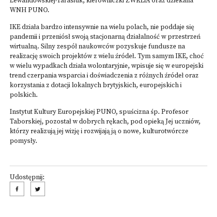
Lewandowskiej-Tarasiuk, kierowniczki ZWKLiA oraz dziekana
WNH PUNO.
IKE działa bardzo intensywnie na wielu polach, nie poddaje się
pandemii i przeniósł swoją stacjonarną działalność w przestrzeń
wirtualną. Silny zespół naukowców pozyskuje fundusze na
realizację swoich projektów z wielu źródeł. Tym samym IKE, choć
w wielu wypadkach działa wolontaryjnie, wpisuje się w europejski
trend czerpania wsparcia i doświadczenia z różnych źródeł oraz
korzystania z dotacji lokalnych brytyjskich, europejskich i
polskich.
Instytut Kultury Europejskiej PUNO, spuścizna śp. Profesor
Taborskiej, pozostał w dobrych rękach, pod opieką Jej uczniów,
którzy realizują jej wizję i rozwijają ją o nowe, kulturotwórcze
pomysły.
Udostępnij: