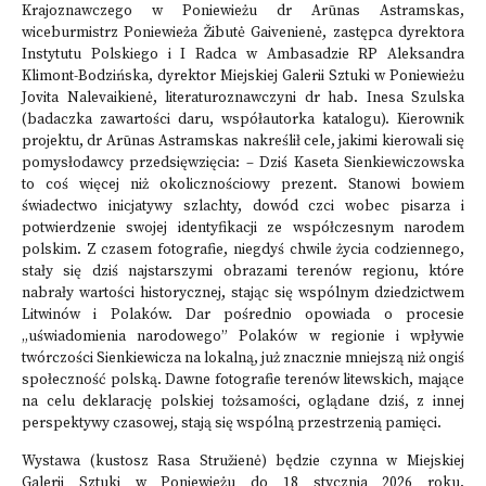
Krajoznawczego w Poniewieżu dr Arūnas Astramskas,
wiceburmistrz Poniewieża Žibutė Gaivenienė, zastępca dyrektora
Instytutu Polskiego i I Radca w Ambasadzie RP Aleksandra
Klimont-Bodzińska, dyrektor Miejskiej Galerii Sztuki w Poniewieżu
Jovita Nalevaikienė, literaturoznawczyni dr hab. Inesa Szulska
(badaczka zawartości daru, współautorka katalogu). Kierownik
projektu, dr Arūnas Astramskas nakreślił cele, jakimi kierowali się
pomysłodawcy przedsięwzięcia: – Dziś Kaseta Sienkiewiczowska
to coś więcej niż okolicznościowy prezent. Stanowi bowiem
świadectwo inicjatywy szlachty, dowód czci wobec pisarza i
potwierdzenie swojej identyfikacji ze współczesnym narodem
polskim. Z czasem fotografie, niegdyś chwile życia codziennego,
stały się dziś najstarszymi obrazami terenów regionu, które
nabrały wartości historycznej, stając się wspólnym dziedzictwem
Litwinów i Polaków. Dar pośrednio opowiada o procesie
„uświadomienia narodowego” Polaków w regionie i wpływie
twórczości Sienkiewicza na lokalną, już znacznie mniejszą niż ongiś
społeczność polską. Dawne fotografie terenów litewskich, mające
na celu deklarację polskiej tożsamości, oglądane dziś, z innej
perspektywy czasowej, stają się wspólną przestrzenią pamięci.
Wystawa (kustosz Rasa Stružienė) będzie czynna w Miejskiej
Galerii Sztuki w Poniewieżu do 18 stycznia 2026 roku.