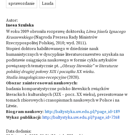
sprawozdanie
Lauda
Autor:
Inesa Szulska
W roku 2009 obroniła rozprawę doktorską
Litwa Józefa Ignacego
Kraszewskiego
(Nagroda Prezesa Rady Ministrów
Rzeczypospolitej Polskiej, 2010; wyd. 2011).
Stopień doktora habilitowanego w dziedzinie nauk
humanistycznych w dyscyplinie literaturoznawstwo uzyskała na
podstawie osiągnięcia naukowego w formie cyklu artykułów
powiązanych tematycznie pt.
„Obrazy litewskie” w literaturze
polskiej drugiej połowy XIX i początku XX wieku.
Studia imagologiczno-recepcyjne
(2020).
Obszar zainteresowań naukowych:
badania komparatystyczne polsko-litewskich związków
literackich i kulturalnych (XIX – pocz. XX wieku), prezentowane w
tomach zbiorowych i czasopismach naukowych w Polsce i na
Litwie.
Biogram naukowy
:
http://baltystyka.uw.edu.pl/?page_id=189
Wykaz publikacji:
http://baltystyka.uw.edu.pl/?page_id=7268
Data dodania: