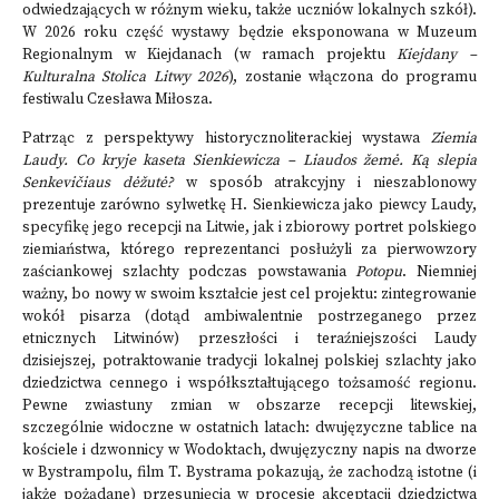
odwiedzających w różnym wieku, także uczniów lokalnych szkół).
W 2026 roku część wystawy będzie eksponowana w Muzeum
Regionalnym w Kiejdanach (w ramach projektu
Kiejdany –
Kulturalna Stolica Litwy 2026
), zostanie włączona do programu
festiwalu Czesława Miłosza.
Patrząc z perspektywy historycznoliterackiej wystawa
Ziemia
Laudy. Co kryje kaseta Sienkiewicza – Liaudos žemė. Ką slepia
Senkevičiaus dėžutė?
w sposób atrakcyjny i nieszablonowy
prezentuje zarówno sylwetkę H. Sienkiewicza jako piewcy Laudy,
specyfikę jego recepcji na Litwie, jak i zbiorowy portret polskiego
ziemiaństwa, którego reprezentanci posłużyli za pierwowzory
zaściankowej szlachty podczas powstawania
Potopu
. Niemniej
ważny, bo nowy w swoim kształcie jest cel projektu: zintegrowanie
wokół pisarza (dotąd ambiwalentnie postrzeganego przez
etnicznych Litwinów) przeszłości i teraźniejszości Laudy
dzisiejszej, potraktowanie tradycji lokalnej polskiej szlachty jako
dziedzictwa cennego i współkształtującego tożsamość regionu.
Pewne zwiastuny zmian w obszarze recepcji litewskiej,
szczególnie widoczne w ostatnich latach: dwujęzyczne tablice na
kościele i dzwonnicy w Wodoktach, dwujęzyczny napis na dworze
w Bystrampolu, film T. Bystrama pokazują, że zachodzą istotne (i
jakże pożądane) przesunięcia w procesie akceptacji dziedzictwa