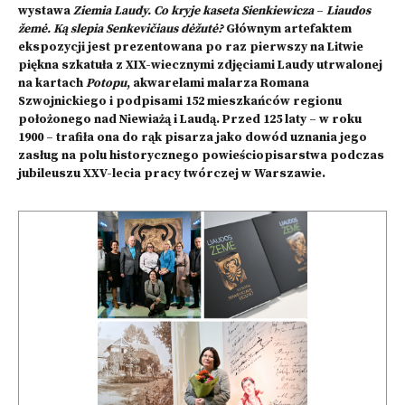
wystawa
Ziemia Laudy. Co kryje kaseta Sienkiewicza
–
Liaudos
žemė. Ką slepia Senkevičiaus dėžutė?
Głównym artefaktem
ekspozycji jest prezentowana po raz pierwszy na Litwie
piękna szkatuła z XIX-wiecznymi zdjęciami Laudy utrwalonej
na kartach
Potopu
, akwarelami malarza Romana
Szwojnickiego i podpisami 152 mieszkańców regionu
położonego nad Niewiażą i Laudą. Przed 125 laty – w roku
1900 – trafiła ona do rąk pisarza jako dowód uznania jego
zasług na polu historycznego powieściopisarstwa podczas
jubileuszu XXV-lecia pracy twórczej w Warszawie.