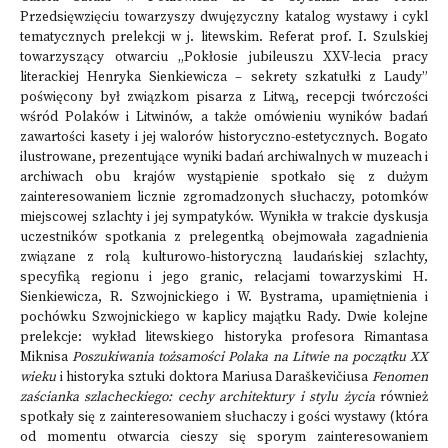
Przedsięwzięciu towarzyszy dwujęzyczny katalog wystawy i cykl
tematycznych prelekcji w j. litewskim. Referat prof. I. Szulskiej
towarzyszący otwarciu „Pokłosie jubileuszu XXV-lecia pracy
literackiej Henryka Sienkiewicza – sekrety szkatułki z Laudy”
poświęcony był związkom pisarza z Litwą, recepcji twórczości
wśród Polaków i Litwinów, a także omówieniu wyników badań
zawartości kasety i jej walorów historyczno-estetycznych. Bogato
ilustrowane, prezentujące wyniki badań archiwalnych w muzeach i
archiwach obu krajów wystąpienie spotkało się z dużym
zainteresowaniem licznie zgromadzonych słuchaczy, potomków
miejscowej szlachty i jej sympatyków. Wynikła w trakcie dyskusja
uczestników spotkania z prelegentką obejmowała zagadnienia
związane z rolą kulturowo-historyczną laudańskiej szlachty,
specyfiką regionu i jego granic, relacjami towarzyskimi H.
Sienkiewicza, R. Szwojnickiego i W. Bystrama, upamiętnienia i
pochówku Szwojnickiego w kaplicy majątku Rady. Dwie kolejne
prelekcje: wykład litewskiego historyka profesora Rimantasa
Miknisa
Poszukiwania tożsamości Polaka na Litwie na początku XX
wieku
i historyka sztuki doktora Mariusa Daraškevičiusa
Fenomen
zaścianka szlacheckiego: cechy architektury i stylu życia
również
spotkały się z zainteresowaniem słuchaczy i gości wystawy (która
od momentu otwarcia cieszy się sporym zainteresowaniem