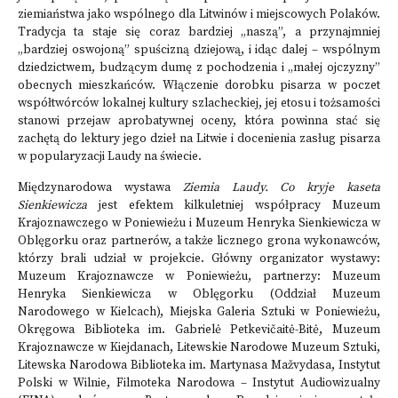
ziemiaństwa jako wspólnego dla Litwinów i miejscowych Polaków.
Tradycja ta staje się coraz bardziej „naszą”, a przynajmniej
„bardziej oswojoną” spuścizną dziejową, i idąc dalej – wspólnym
dziedzictwem, budzącym dumę z pochodzenia i „małej ojczyzny”
obecnych mieszkańców. Włączenie dorobku pisarza w poczet
współtwórców lokalnej kultury szlacheckiej, jej etosu i tożsamości
stanowi przejaw aprobatywnej oceny, która powinna stać się
zachętą do lektury jego dzieł na Litwie i docenienia zasług pisarza
w popularyzacji Laudy na świecie.
Międzynarodowa wystawa
Ziemia Laudy. Co kryje kaseta
Sienkiewicza
jest efektem kilkuletniej współpracy Muzeum
Krajoznawczego w Poniewieżu i Muzeum Henryka Sienkiewicza w
Oblęgorku oraz partnerów, a także licznego grona wykonawców,
którzy brali udział w projekcie. Główny organizator wystawy:
Muzeum Krajoznawcze w Poniewieżu, partnerzy: Muzeum
Henryka Sienkiewicza w Oblęgorku (Oddział Muzeum
Narodowego w Kielcach), Miejska Galeria Sztuki w Poniewieżu,
Okręgowa Biblioteka im. Gabrielė Petkevičaitė-Bitė, Muzeum
Krajoznawcze w Kiejdanach, Litewskie Narodowe Muzeum Sztuki,
Litewska Narodowa Biblioteka im. Martynasa Mažvydasa, Instytut
Polski w Wilnie, Filmoteka Narodowa – Instytut Audiowizualny