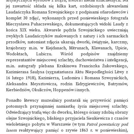
artystycznych wyrobów z brązu, srebra i metali szlachetnych. Na
jej zawartość składa się kilka kart, ozdobionych akwarelami
Laudańczyka Romana Szwojnickiego z podpisami ofiarodawców i
komplet 30 zdjęć, wykonanych przed poniewieskiego fotografa
Mieczysława Puhaczewskiego, dokumentujących widoki Laudy z
końca XIX wieku. Akwarele pędzla Szwojnickiego uwieczniają
zwykłych Laudańczyków malowanych z natury i ich sarmackich
przodków, natomiast zdjęcia ukazują dworki, świątynie, karczmy,
krajobrazy m.in. w Kiejdanach, Mitrunach, Klawanach, Upicie,
Wodoktach, Lubiczu. Wśród podpisów znajdziemy
reprezentantów miejscowej szlachty, duchowieństwa i inteligencji,
m.in. autografy plebana Krakinowa Franciszka Żukowskiego,
Kazimierasa Šaulysa (sygnatariusza Aktu Niepodległości Litwy z
16 lutego 1918), Kazimierza, Ludomira i Romana Szwoynickich,
Aleksandra Meysztowicza, rodzin Eidrygiewiczów, Butrymów,
Kierbiedziów, Okuliczów, Hoppenów i innych.
Ponadto litewscy muzealnicy postarali się przywrócić pamięci
potomnych przynajmniej namiastkę życia miejscowej szlachty.
Odwiedzający trafią więc do dworku, którego ściany zdobią obrazy
olejne Szwojnickiego, bliskiego przyjaciela Sienkiewicza z czasów
wieloletniego pobytu w Warszawie (w tym
Patrol powstańczy pod
lasem
reaktywujący pamięć o zrywie 1863 r. w poniewieskim),