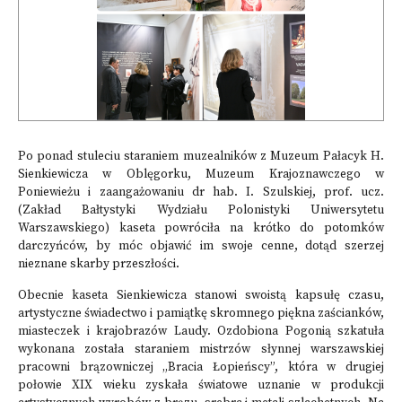
Po ponad stuleciu staraniem muzealników z Muzeum Pałacyk H.
Sienkiewicza w Oblęgorku, Muzeum Krajoznawczego w
Poniewieżu i zaangażowaniu dr hab. I. Szulskiej, prof. ucz.
(Zakład Bałtystyki Wydziału Polonistyki Uniwersytetu
Warszawskiego) kaseta powróciła na krótko do potomków
darczyńców, by móc objawić im swoje cenne, dotąd szerzej
nieznane skarby przeszłości.
Obecnie kaseta Sienkiewicza stanowi swoistą kapsułę czasu,
artystyczne świadectwo i pamiątkę skromnego piękna zaścianków,
miasteczek i krajobrazów Laudy. Ozdobiona Pogonią szkatuła
wykonana została staraniem mistrzów słynnej warszawskiej
pracowni brązowniczej „Bracia Łopieńscy”, która w drugiej
połowie XIX wieku zyskała światowe uznanie w produkcji