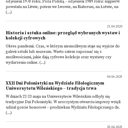
od jesieni 1970 roku. Poza Polską – od jesieni 1989 roku: najpierw
powstała na Litwie, potem we Lwowie, na Białorusi, na Łotwie, na
(...)
21.04.2020
Historia i sztuka online: przegląd wybranych wystaw i
kolekcji cyfrowych
Okres pandemii. Czas, w którym niemożliwym staje się wyjście do
galerii sztuki lub muzeum. Warto zatem zapoznać się z
możliwościami, jakie dają cyfrowe kolekcje oraz wystawy czy
wydarzenia online. (...)
04.06.2025
XXII Dni Polonistyki na Wydziale Filologicznym
Uniwersytetu Wileńskiego – tradycja trwa
W dniach 22-23 maja na Uniwersytecie Wileńskim odbyły się
tradycyjne Dni Polonistyki. W uroczystym otwarciu imprezy wzięli
udział goście honorowi – prodziekan Wydziału Filologicznego ds.
(...)
25.04.2025