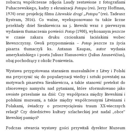
zobaczą współczesne zdjęcia Laudy zestawione z fotografiami
Puhaczewskiego, kadry z ekranizacji
Potopu
(reż. Jerzy Hoffman,
1974) oraz projekcję filmu
Litewskie drogi „Potopu”
(reż. Tadeusz
Bystram, 2016). Co ważne, wyeksponowano tu także liczne
przekłady dzieł Sienkiewicza na j. litewski wraz z pierwszym
wydaniem tłumaczenia powieści
Potop
(1900), wykonanym jeszcze
w czasie zakazu druku czcionkami łacińskimi wobec
litewszczyzny. Gwoli przypomnienia –
Potop
jeszcze za życia
pisarza tłumaczyli ks. Antanas Kaupas, autor wydania
amerykańskiego i poeta Juliusz Hanusowicz (Julius Anusevičius),
obaj pochodzący z okolic Poniewieża.
Wystawa przygotowana staraniem muzealników z Litwy i Polski
ma przyczynić się do popularyzacji wiedzy i sztuki powstałej na
motywach pisarstwa Sienkiewicza, a także stanowić pretekst do
zbiorowego namysłu nad pytaniami, które sformułowano jako
swoiste przesłanie na dziś: Czy współpraca między litewskimi i
polskimi muzeami, a także między współczesnymi Litwinami i
Polakami, świadczy o przezwyciężeniu traum XX-wiecznych
relacji? Czy dziedzictwo kultury szlacheckiej jest nadal „obce”
litewskiej pamięci?
Podczas otwarcia wystawy gości przywitali dyrektor Muzeum