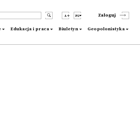
Zaloguj
A
PL
e
Edukacja i praca
Biuletyn
Geopolonistyka