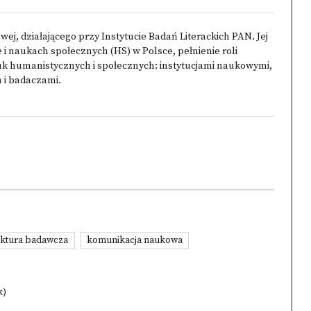
ej, działającego przy Instytucie Badań Literackich PAN. Jej
 i naukach społecznych (HS) w Polsce, pełnienie roli
k humanistycznych i społecznych: instytucjami naukowymi,
h i badaczami.
uktura badawcza
komunikacja naukowa
k)