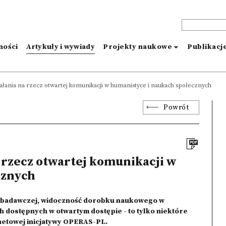
ności
Artykuły i wywiady
Projekty naukowe
Publikacj
ałania na rzecz otwartej komunikacji w humanistyce i naukach społecznych
Powrót
 rzecz otwartej komunikacji w
cznych
y badawczej, widoczność dorobku naukowego w
h dostępnych w otwartym dostępie - to tylko niektóre
rnetowej inicjatywy OPERAS-PL
.