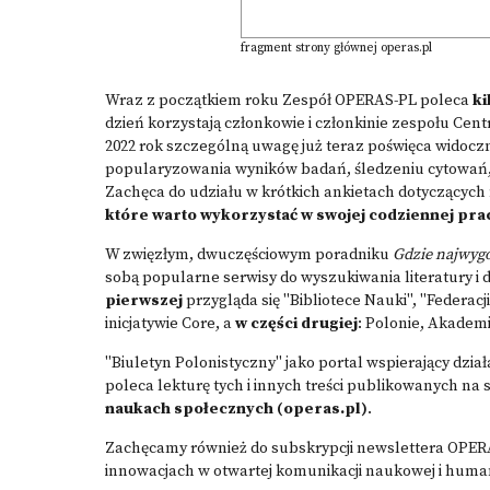
fragment strony głównej operas.pl
Wraz z początkiem roku Zespół OPERAS-PL poleca
ki
dzień korzystają członkowie i członkinie zespołu Ce
2022 rok szczególną uwagę już teraz poświęca widoc
popularyzowania wyników badań, śledzeniu cytowań,
Zachęca do udziału w krótkich ankietach dotyczących
które warto wykorzystać w swojej codziennej pr
W zwięzłym, dwuczęściowym poradniku
Gdzie najwyg
sobą popularne serwisy do wyszukiwania literatury 
pierwszej
przygląda się "Bibliotece Nauki", "Federacj
inicjatywie Core, a
w części drugiej
: Polonie, Akadem
"Biuletyn Polonistyczny" jako portal wspierający dzi
poleca lekturę tych i innych treści publikowanych na 
naukach społecznych (operas.pl)
.
Zachęcamy również do subskrypcji newslettera OPERA
innowacjach w otwartej komunikacji naukowej i human