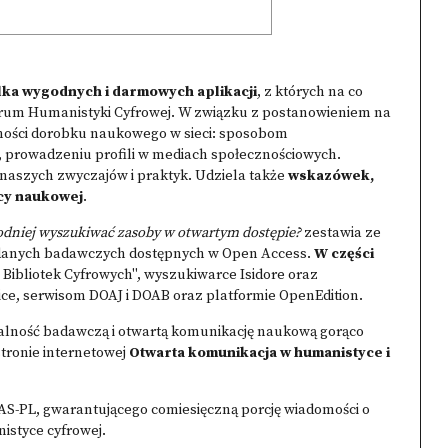
lka wygodnych i darmowych aplikacji
, z których na co
ntrum Humanistyki Cyfrowej. W związku z postanowieniem na
zności dorobku naukowego w sieci: sposobom
 prowadzeniu profili w mediach społecznościowych.
 naszych zwyczajów i praktyk. Udziela także
wskazówek,
acy naukowej
.
odniej wyszukiwać zasoby w otwartym dostępie?
zestawia ze
i danych badawczych dostępnych w Open Access.
W części
i Bibliotek Cyfrowych", wyszukiwarce Isidore oraz
ice, serwisom DOAJ i DOAB oraz platformie OpenEdition.
ałalność badawczą i otwartą komunikację naukową gorąco
stronie internetowej
Otwarta komunikacja w humanistyce i
S-PL, gwarantującego comiesięczną porcję wiadomości o
istyce cyfrowej.