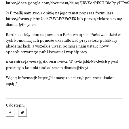
https://docs.google.com/document/d/1aq2JRVXod9FSUC8oPpyHTwS
2/ Prześlij nam swoją opinię na jego temat poprzez formularz:
https://forms.gle/m7cd673WLFf8VnZE8
lub pocztą elektroniczną:
diamas@fecyt.es
Bardzo zależy nam na poznaniu Państwa opinii. Państwa udział w
tych konsultacjach pomoże ukształtować przyszłość publikacji
akademickich, a wszelkie uwagi pomogą nam ustalić nowy
sposób otwartego publikowania i współpracy.
Konsultacje trwają do 28.01.2024.
W razie jakichkolwiek pytań
prosimy o kontakt pod adresem
diamas@fecyt.es
.
Więcej informacji:
https://diamasproject.eu/open-consultation-
eqsip/
Udostępnij: