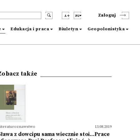
Zaloguj
A
PL
e
Edukacja i praca
Biuletyn
Geopolonistyka
Zobacz także
iteraturoznawstwo
13.08.2019
Sława z dowcipu sama wiecznie stoi...Prace