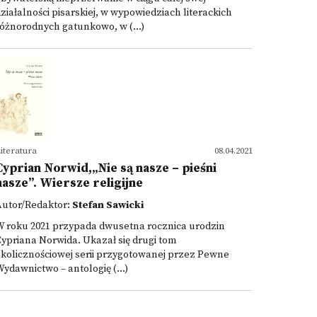
ziałalności pisarskiej, w wypowiedziach literackich
óżnorodnych gatunkowo, w (...)
iteratura
08.04.2021
Cyprian Norwid,„Nie są nasze – pieśni
nasze”. Wiersze religijne
Autor/Redaktor:
Stefan Sawicki
W roku 2021 przypada dwusetna rocznica urodzin
ypriana Norwida. Ukazał się drugi tom
kolicznościowej serii przygotowanej przez Pewne
ydawnictwo – antologię (...)