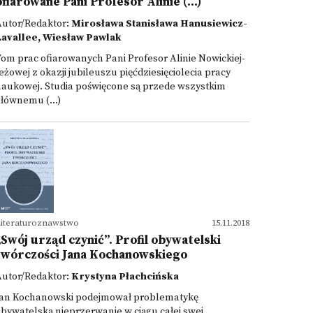
ofiarowane Pani Profesor Alinie (...)
Autor/Redaktor:
Mirosława Stanisława Hanusiewicz-
Lavallee, Wiesław Pawlak
om prac ofiarowanych Pani Profesor Alinie Nowickiej-
eżowej z okazji jubileuszu pięćdziesięciolecia pracy
naukowej. Studia poświęcone są przede wszystkim
łównemu (...)
iteraturoznawstwo
15.11.2018
„Swój urząd czynić”. Profil obywatelski
twórczości Jana Kochanowskiego
Autor/Redaktor:
Krystyna Płachcińska
Jan Kochanowski podejmował problematykę
bywatelską nieprzerwanie w ciągu całej swej