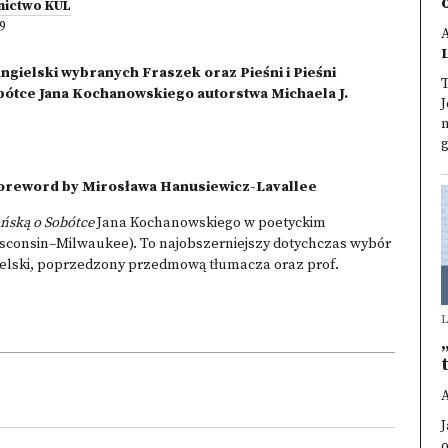
ictwo KUL
-9
angielski wybranych Fraszek oraz Pieśni i Pieśni
T
obótce Jana Kochanowskiego autorstwa Michaela J.
J
g
a foreword by Mirosława Hanusiewicz-Lavallee
ańską o Sobótce
Jana Kochanowskiego w poetyckim
 Wisconsin–Milwaukee). To najobszerniejszy dotychczas wybór
gielski, poprzedzony przedmową tłumacza oraz prof.
L
o