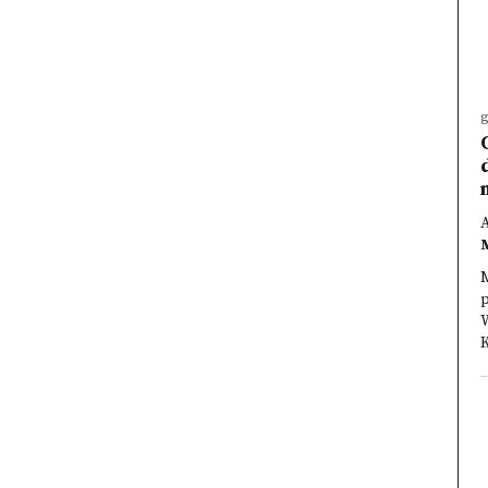
g
M
p
K