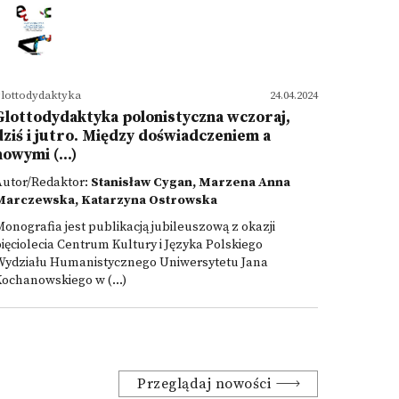
lottodydaktyka
24.04.2024
Glottodydaktyka polonistyczna wczoraj,
dziś i jutro. Między doświadczeniem a
nowymi (...)
Autor/Redaktor:
Stanisław Cygan, Marzena Anna
Marczewska, Katarzyna Ostrowska
onografia jest publikacją jubileuszową z okazji
ięciolecia Centrum Kultury i Języka Polskiego
Wydziału Humanistycznego Uniwersytetu Jana
ochanowskiego w (...)
Przeglądaj nowości