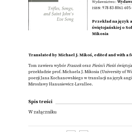
Wydawn
Wydawnictwo::
978-83-8061-605
ISBN:
Przekład na język 
świętojańskiej o S
Mikosia
Translated by Michael J. Mikoś, edited and with 
Tom zawiera wybór
Fraszek
oraz
Pieśni
i
Pieśń świętoj
przekładzie prof. Michaela J. Mikosia (University of
poezji Jana Kochanowskiego w translacji na język an
Mirosławy Hanusiewicz-Lavallee.
Spis treści
W załączniku