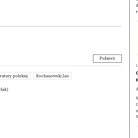
d
r
Pobierz
L
eratury polskiej
Kochanowski Jan
wlak)
C
o
W