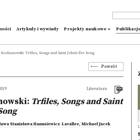
ności
Artykuły i wywiady
Projekty naukowe
Publikacj
 Kochanowski: Trfiles, Songs and Saint John's Eve Song
Powrót
2019
Literatura
nowski:
Trfiles, Songs and Saint
 Song
awa Stanisława Hanusiewicz-Lavallee
,
Michael Jacek
L