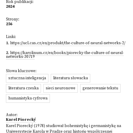
Rok publikacji:
2024
Strony:
256
Linki:
1
.
https://ucl.cas.cz/en/produkt/the-culture-of-neural-networks-2/
2
.
https://karolinum.cz/en/books/piorecky-the-culture-of-neural-
networks-30719
Słowa kluczowe:
sztuczna inteligencja
literatura słowacka
literatura czeska
sieci neuronowe
generowanie tekstu
humanistyka cyfrowa
Autor:
Karel Piorecký
Karel Piorecký (1978) studiował bohemistykę i germanistykę na
Uniwersytecie Karola w Pradze oraz historię współczesnej