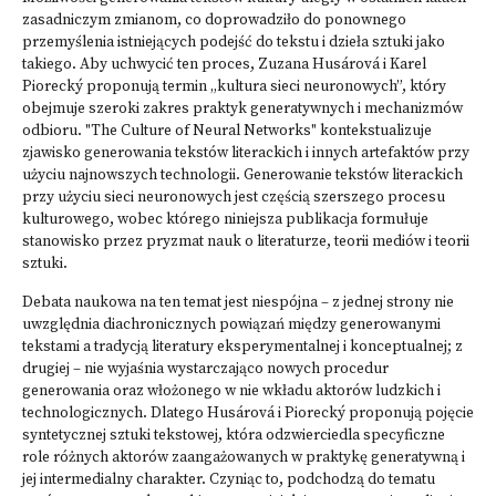
zasadniczym zmianom, co doprowadziło do ponownego
przemyślenia istniejących podejść do tekstu i dzieła sztuki jako
takiego. Aby uchwycić ten proces, Zuzana Husárová i Karel
Piorecký proponują termin „kultura sieci neuronowych”, który
obejmuje szeroki zakres praktyk generatywnych i mechanizmów
odbioru. "The Culture of Neural Networks" kontekstualizuje
zjawisko generowania tekstów literackich i innych artefaktów przy
użyciu najnowszych technologii. Generowanie tekstów literackich
przy użyciu sieci neuronowych jest częścią szerszego procesu
kulturowego, wobec którego niniejsza publikacja formułuje
stanowisko przez pryzmat nauk o literaturze, teorii mediów i teorii
sztuki.
Debata naukowa na ten temat jest niespójna – z jednej strony nie
uwzględnia diachronicznych powiązań między generowanymi
tekstami a tradycją literatury eksperymentalnej i konceptualnej; z
drugiej – nie wyjaśnia wystarczająco nowych procedur
generowania oraz włożonego w nie wkładu aktorów ludzkich i
technologicznych. Dlatego Husárová i Piorecký proponują pojęcie
syntetycznej sztuki tekstowej, która odzwierciedla specyficzne
role różnych aktorów zaangażowanych w praktykę generatywną i
jej intermedialny charakter. Czyniąc to, podchodzą do tematu