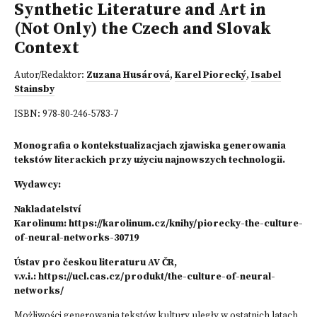
Synthetic Literature and Art in
(Not Only) the Czech and Slovak
Context
Autor/Redaktor:
Zuzana Husárová
,
Karel Piorecký
,
Isabel
Stainsby
ISBN:
978-80-246-5783-7
Monografia o kontekstualizacjach zjawiska generowania
tekstów literackich przy użyciu najnowszych technologii.
Wydawcy:
Nakladatelství
Karolinum:
https://karolinum.cz/knihy/piorecky-the-culture-
of-neural-networks-30719
Ústav pro českou literaturu AV ČR,
v.v.i.:
https://ucl.cas.cz/produkt/the-culture-of-neural-
networks/
Możliwości generowania tekstów kultury uległy w ostatnich latach