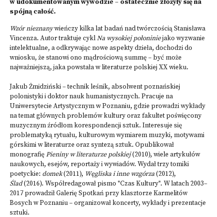
w udokumentowanym wywodzie – ostatecznie złożyły się na
spójną całość.
Wzór nieznany
wieńczy kilka lat badań nad twórczością Stanisława
Vincenza. Autor traktuje cykl
Na wysokiej połoninie
jako wyzwanie
intelektualne, a odkrywając nowe aspekty dzieła, dochodzi do
wniosku, że stanowi ono mądrościową summę – być może
najważniejszą, jaka powstała w literaturze polskiej XX wieku.
Jakub Żmidziński – technik leśnik, absolwent poznańskiej
polonistyki i doktor nauk humanistycznych. Pracuje na
Uniwersytecie Artystycznym w Poznaniu, gdzie prowadzi wykłady
na temat głównych problemów kultury oraz fakultet poświęcony
muzycznym źródłom korespondencji sztuk. Interesuje się
problematyką rytuału, kulturowym wymiarem muzyki, motywami
górskimi w literaturze oraz syntezą sztuk. Opublikował
monografię
Pieniny w literaturze polskiej
(2010), wiele artykułów
naukowych, esejów, reportaży i wywiadów. Wydał trzy tomiki
poetyckie:
domek
(2011),
Węgliska i inne wzgórza
(2012),
Ślad
(2016). Współredagował pismo "Czas Kultury". W latach 2003–
2017 prowadził Galerię Spotkań przy klasztorze Karmelitów
Bosych w Poznaniu – organizował koncerty, wykłady i prezentacje
sztuki.