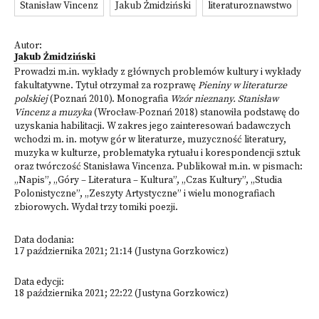
Stanisław Vincenz
Jakub Żmidziński
literaturoznawstwo
Autor:
Jakub Żmidziński
Prowadzi m.in. wykłady z głównych problemów kultury i wykłady
fakultatywne. Tytuł otrzymał za rozprawę
Pieniny w literaturze
polskiej
(Poznań 2010). Monografia
Wzór nieznany. Stanisław
Vincenz a muzyka
(Wrocław-Poznań 2018) stanowiła podstawę do
uzyskania habilitacji. W zakres jego zainteresowań badawczych
wchodzi m. in. motyw gór w literaturze, muzyczność literatury,
muzyka w kulturze, problematyka rytuału i korespondencji sztuk
oraz twórczość Stanisława Vincenza. Publikował m.in. w pismach:
„Napis”, „Góry – Literatura – Kultura”, „Czas Kultury”, „Studia
Polonistyczne”, „Zeszyty Artystyczne” i wielu monografiach
zbiorowych. Wydał trzy tomiki poezji.
Data dodania:
17 października 2021; 21:14 (Justyna Gorzkowicz)
Data edycji:
18 października 2021; 22:22 (Justyna Gorzkowicz)