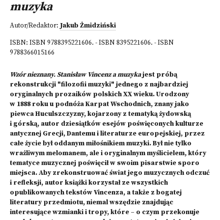
muzyka
Autor/Redaktor:
Jakub Żmidziński
ISBN:
ISBN 9788395221606. - ISBN 8395221606. - ISBN
9788366015166
Wzór nieznany. Stanisław Vincenz a muzyka
jest próbą
rekonstrukcji "filozofii muzyki" jednego z najbardziej
oryginalnych prozaików polskich XX wieku. Urodzony
w 1888 roku u podnóża Karpat Wschodnich, znany jako
piewca Huculszczyzny, kojarzony z tematyką żydowską
i górską, autor dziesiątków esejów poświęconych kulturze
antycznej Grecji, Dantemu i literaturze europejskiej, przez
całe życie był oddanym miłośnikiem muzyki. Był nie tylko
wrażliwym melomanem, ale i oryginalnym myślicielem, który
tematyce muzycznej poświęcił w swoim pisarstwie sporo
miejsca. Aby zrekonstruować świat jego muzycznych odczuć
i refleksji, autor książki korzystał ze wszystkich
opublikowanych tekstów Vincenza, a także z bogatej
literatury przedmiotu, niemal wszędzie znajdując
interesujące wzmianki i tropy, które – o czym przekonuje