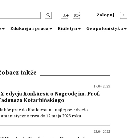
Zaloguj
A
PL
e
Edukacja i praca
Biuletyn
Geopolonistyka
Zobacz także
17.04.2023
IX edycja Konkursu o Nagrodę im. Prof.
Tadeusza Kotarbińskiego
abór prac do Konkursu na najlepsze dzieło
umanistyczne trwa do 12 maja 2023 roku.
23.04.2022