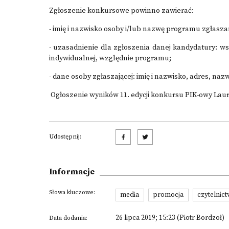
Zgłoszenie konkursowe powinno zawierać:
- imię i nazwisko osoby i/lub nazwę programu zgłasz
- uzasadnienie dla zgłoszenia danej kandydatury: ws
indywidualnej, względnie programu;
- dane osoby zgłaszającej: imię i nazwisko, adres, nazw
Ogłoszenie wyników 11. edycji konkursu PIK-owy Laur
Udostępnij:
Informacje
Słowa kluczowe:
media
promocja
czytelnic
26 lipca 2019; 15:23 (Piotr Bordzoł)
Data dodania: