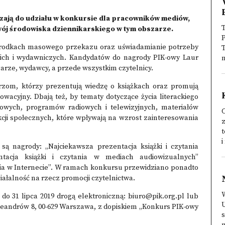
szają do udziału w konkursie dla pracowników mediów,
T
zwój środowiska dziennikarskiego w tym obszarze.
środkach masowego przekazu oraz uświadamianie potrzeby
T
ckich i wydawniczych. Kandydatów do nagrody PIK-owy Laur
n
ęgarze, wydawcy, a przede wszystkim czytelnicy.
zom, którzy prezentują wiedzę o książkach oraz promują
owacyjny. Dbają też, by tematy dotyczące życia literackiego
owych, programów radiowych i telewizyjnych, materiałów
cji społecznych, które wpływają na wzrost zainteresowania
t
i
ą nagrody: „Najciekawsza prezentacja książki i czytania
tacja książki i czytania w mediach audiowizualnych”
ania w Internecie”. W ramach konkursu przewidziano ponadto
iałalność na rzecz promocji czytelnictwa.
do 31 lipca 2019 drogą elektroniczną: biuro@pik.org.pl lub
 Oleandrów 8, 00-629 Warszawa, z dopiskiem „Konkurs PIK-owy
s