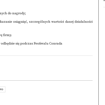
n
anych do nagrody;
kazanie osiągnięć, szczególnych wartości danej działalności
ę firmy.
 odbędzie się podczas Festiwalu Conrada
two