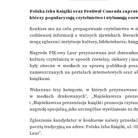
Polska Izba Książki oraz Festiwal Conrada zapra
którzy popularyzują czytelnictwo i stylumują ro
Konkurs ma na celu propagowanie czytelnictwa w 
codziennej informacji o ważnych zjawiskach litera
mogą zgłaszać: instytucje kultury, bibliotekarze, ksi
Nagroda PIK-owy Laur przyznawana jest dziennikar
kulturę czytelniczą w sposób rzetelny, ciekawy i inn
były obecne w mediach za sprawą publikacji pras
zamieszczanych na portalach internetowych oraz ak
książkami.
Wskazano trzy kategorie, w których przyznawane s
w mediach drukowanych”, „Najciekawsza prezen
i „Najciekawsza prezentacja książki i promocja czyt
nagrodę specjalną, jako szczególne wyróżnienie za dz
Zgłoszenia kandydatur w konkursie należy przesłać 
pocztą tradycyjną na adres: Polska Izba Książki, ul.
Laur”.