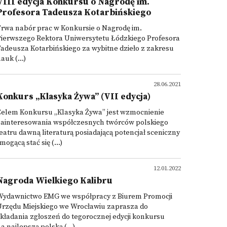
VIII edycja Konkursu o Nagrodę im.
Profesora Tadeusza Kotarbińskiego
rwa nabór prac w Konkursie o Nagrodę im.
Pierwszego Rektora Uniwersytetu Łódzkiego Profesora
adeusza Kotarbińskiego za wybitne dzieło z zakresu
auk (...)
28.06.2021
Konkurs „Klasyka Żywa” (VII edycja)
Celem Konkursu „Klasyka Żywa” jest wzmocnienie
zainteresowania współczesnych twórców polskiego
eatru dawną literaturą posiadającą potencjał sceniczny
 mogącą stać się (...)
12.01.2022
Nagroda Wielkiego Kalibru
Wydawnictwo EMG we współpracy z Biurem Promocji
Urzędu Miejskiego we Wrocławiu zaprasza do
kładania zgłoszeń do tegorocznej edycji konkursu