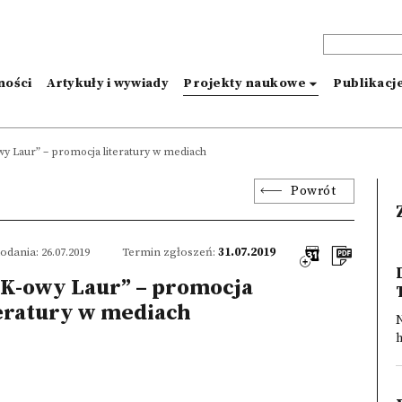
ności
Artykuły i wywiady
Projekty naukowe
Publikacj
wy Laur” – promocja literatury w mediach
Powrót
odania: 26.07.2019
Termin zgłoszeń:
31.07.2019
IK-owy Laur” – promocja
teratury w mediach
N
h