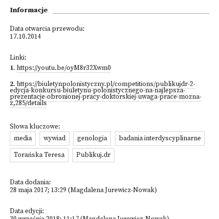
Informacje
Data otwarcia przewodu:
17.10.2014
Linki:
1
.
https://youtu.be/oyM8r32Xwm0
2
.
https://biuletynpolonistyczny.pl/competitions/publikujdr-2-
edycja-konkursu-biuletynu-polonistycznego-na-najlepsza-
prezentacje-obronionej-pracy-doktorskiej-uwaga-prace-mozna-
z,285/details
Słowa kluczowe:
media
wywiad
genologia
badania interdyscyplinarne
Torańska Teresa
Publikuj.dr
Data dodania:
28 maja 2017; 13:29 (Magdalena Jurewicz-Nowak)
Data edycji: