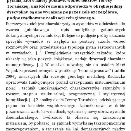
pytania, które należy postawić wobec tekstów Teresy
Torańskiej, a na które nie ma odpowiedzi w obrębie jednej
dyscypliny. Są one wyrażone poprzez cele szczegółowe,
podporządkowane realizacji celu głównego.
Pierwszym z nich jest charakterystyka wywiadów w odniesieniu do
wzorca gatunkowego i opis modyfikacji gatunkowych
dokonywanych przez autorkę. Kolejne to podjęcie próby ukazania
specyfiki wywiadów ze względu na postawę autorki wobec
rozmówców oraz przedstawienie typologii pytań zastosowanych
w wywiadach. [...] Uwzględnienie wszystkich tekstów, które
ukazały się jako pozycje książkowe, nadaje dysertacji charakter
monograficzny. [...] W analizie odwołuję się do ustaleń Marii
Wojtak zaprezentowanych w publikacji "Gatunki prasowe" (Lublin
2004), znaczących dla rozwoju genologii medialnej. Badaczka
opracowała funkcjonujące ponad dyscyplinami instrumentarium
pojęć i technik umożliwiających charakterystykę gatunków o
różnym stopniu strukturalnej, pragmatycznej i stylistycznej
komplikacji. [...] Z analizy dzieła Teresy Toruńskiej, odciskającego
piętno na kształcie współczesnego dziennikarstwa w dobie
pozorowania wartości w mediach, wyłania się nowy obraz wywiadu
dziennikarskiego. Twórczość ta okazała się znakomitym
materiałem, by pokazać, że gatunek wymyka się taksonomicznym
zaszeregowaniom, a zacieranie się linii demarkacyjnych między