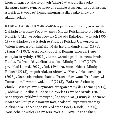
biograficznego jako istotnych "aktorów" w polu literacko-
literaturoznawczym, pełniących funkcję służebną, uzupełniającą,
a niekiedy (twórczo) komplementarną dla praktyk lektury
akademickiej.
RADOSŁAW OKULICZ-KOZARYN
– prof. zw. dr hab., pracownik
Zakładu Literatury Pozytywizmu i Młodej Polski Instytutu Filologii
Polskiej UAM i współpracownik Zakładu Bałtologii, w latach 1995–
1997 wykładowca w Katedrze Filologii Polskiej Uniwersytetu
Wileńskiego. Autor książek: „Mała historia dandyzmu” (1995),
„Żagary” (1997), „Gest pięknoducha. Roman Jaworski i jego
estetyka brzydoty” (2004), „Litwin wśród spadkobierców Króla-
Ducha. Twórczość Čiurlionisa wobec Młodej Polski” (2007;
przekład litewski 2009), „Rok 1894 oraz inne szkice o Młodej
Polsce” (2013); współredaktor zbiorów „Kresy-dekonstrukcja”
(2005), „Ostać się wobec chaosu. Prace ofiarowane Profesorowi
Tomaszowi Lewandowskiemu” (2013), „Wskrzesić choćby
chwilę… Władysława Reymonta zmagania z myślą i formą” (2017),
„Oddźwięki – odbicia – odcienie. Wiek XIX wobec sztuk” (2020);
scenarzysta cyklów filmowych „Żagary” oraz „Futuryści, formiści,
Nowa Sztuka” (z Wiesławem Ratajczakiem); wydawca wierszy
Aleksandra Szczęsnego (w Bibliotece Poezji Młodej Polski),
Wojciecha Kowalczyka (w serii Poezja i Proza Poznańskich