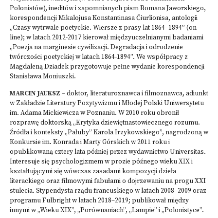
Polonistów), ineditów i zapomnianych pism Romana Jaworskiego,
korespondencji Mikalojusa Konstantinasa Čiurlionisa, antologii
„Czasy wytrwale poetyckie. Wiersze z prasy lat 1864–1894” (on-
line); w latach 2012-2017 kierował międzyuczelnianymi badaniami
„Poezja na marginesie cywilizacji. Degradacja i odrodzenie
twórczości poetyckiej w latach 1864-1894”. We współpracy z
Magdaleną Dziadek przygotowuje pełne wydanie korespondencji
Stanisława Moniuszki.
MARCIN JAUKSZ
– doktor, literaturoznawca i filmoznawca, adiunkt
w Zakładzie Literatury Pozytywizmu i Młodej Polski Uniwersytetu
im. Adama Mickiewicza w Poznaniu. W 2010 roku obronił
rozprawę doktorską „Krytyka dziewiętnastowiecznego rozumu.
Źródła i konteksty „Pałuby” Karola Irzykowskiego”, nagrodzoną w
Konkursie im. Konrada i Marty Górskich w 2011 roku i
opublikowaną cztery lata później przez wydawnictwo Universitas.
Interesuje się psychologizmem w prozie późnego wieku XIX i
kształtującymi się wówczas zasadami kompozycji dzieła
literackiego oraz filmowymi fabułami o dojrzewaniu na progu XXI
stulecia. Stypendysta rządu francuskiego w latach 2008–2009 oraz
programu Fulbright w latach 2018–2019; publikował między
innymi w „Wieku XIX”, „Porównaniach”, „Lampie” i „Polonistyce”.