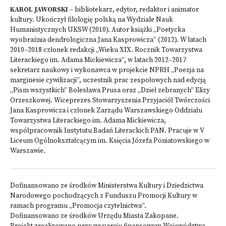
KAROL JAWORSKI
– bibliotekarz, edytor, redaktor i animator
kultury. Ukończył filologię polską na Wydziale Nauk
Humanistycznych UKSW (2010). Autor książki „Poetycka
wyobraźnia dendrologiczna Jana Kasprowicza” (2012). W latach
2010–2018 członek redakcji „Wieku XIX. Rocznik Towarzystwa
Literackiego im. Adama Mickiewicza”, w latach 2012–2017
sekretarz naukowy i wykonawca w projekcie NPRH „Poezja na
marginesie cywilizacji”, uczestnik prac zespołowych nad edycją
„Pism wszystkich” Bolesława Prusa oraz „Dzieł zebranych” Elizy
Orzeszkowej. Wiceprezes Stowarzyszenia Przyjaciół Twórczości
Jana Kasprowicza i członek Zarządu Warszawskiego Oddziału
Towarzystwa Literackiego im. Adama Mickiewicza,
współpracownik Instytutu Badań Literackich PAN. Pracuje w V
Liceum Ogólnokształcącym im. Księcia Józefa Poniatowskiego w
Warszawie.
Dofinansowano ze środków Ministerstwa Kultury i Dziedzictwa
Narodowego pochodzących z Funduszu Promocji Kultury w
ramach programu „Promocja czytelnictwa”.
Dofinansowano ze środków Urzędu Miasta Zakopane.