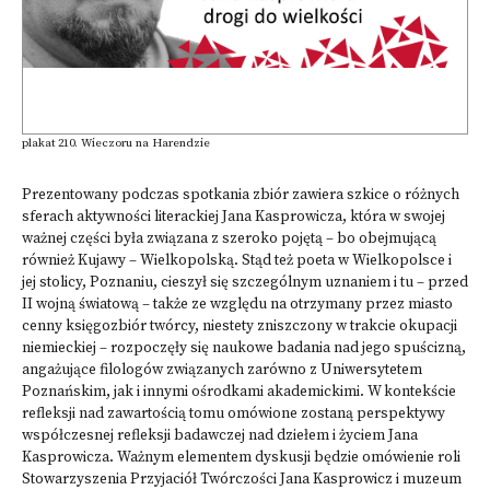
plakat 210. Wieczoru na Harendzie
Prezentowany podczas spotkania zbiór zawiera szkice o różnych
sferach aktywności literackiej Jana Kasprowicza, która w swojej
ważnej części była związana z szeroko pojętą – bo obejmującą
również Kujawy – Wielkopolską. Stąd też poeta w Wielkopolsce i
jej stolicy, Poznaniu, cieszył się szczególnym uznaniem i tu – przed
II wojną światową – także ze względu na otrzymany przez miasto
cenny księgozbiór twórcy, niestety zniszczony w trakcie okupacji
niemieckiej – rozpoczęły się naukowe badania nad jego spuścizną,
angażujące filologów związanych zarówno z Uniwersytetem
Poznańskim, jak i innymi ośrodkami akademickimi. W kontekście
refleksji nad zawartością tomu omówione zostaną perspektywy
współczesnej refleksji badawczej nad dziełem i życiem Jana
Kasprowicza. Ważnym elementem dyskusji będzie omówienie roli
Stowarzyszenia Przyjaciół Twórczości Jana Kasprowicz i muzeum