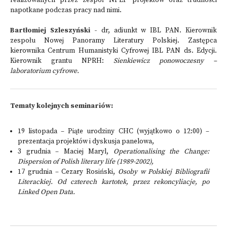
realizowanych przez zespół NPLP projektów oraz trudności
napotkane podczas pracy nad nimi.
Bartłomiej Szleszyński -
dr, adiunkt w IBL PAN. Kierownik
zespołu Nowej Panoramy Literatury Polskiej. Zastępca
kierownika Centrum Humanistyki Cyfrowej IBL PAN ds. Edycji.
Kierownik grantu NPRH:
Sienkiewicz ponowoczesny –
laboratorium cyfrowe.
Tematy kolejnych seminariów:
19 listopada – Piąte urodziny CHC (wyjątkowo o 12:00) –
prezentacja projektów i dyskusja panelowa,
3 grudnia – Maciej Maryl,
Operationalising the Change:
Dispersion of Polish literary life (1989-2002),
17 grudnia – Cezary Rosiński,
Osoby w Polskiej Bibliografii
Literackiej. Od czterech kartotek, przez rekoncyliacje, po
Linked Open Data.