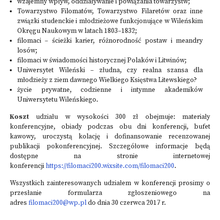
wzajemny wpływ, oddziaływanie i powiązania towarzystw;
Towarzystwo Filomatów, Towarzystwo Filaretów oraz inne
związki studenckie i młodzieżowe funkcjonujące w Wileńskim
Okręgu Naukowym w latach 1803–1832;
filomaci – ścieżki karier, różnorodność postaw i meandry
losów;
filomaci w świadomości historycznej Polaków i Litwinów;
Uniwersytet Wileński – złudna, czy realna szansa dla
młodzieży z ziem dawnego Wielkiego Księstwa Litewskiego?
życie prywatne, codzienne i intymne akademików
Uniwersytetu Wileńskiego.
Koszt
udziału w wysokości 300 zł obejmuje: materiały
konferencyjne, obiady podczas obu dni konferencji, bufet
kawowy, uroczystą kolację i dofinansowanie recenzowanej
publikacji pokonferencyjnej. Szczegółowe informacje będą
dostępne na stronie internetowej
konferencji
https://filomaci200.wixsite.com/filomaci200
.
Wszystkich zainteresowanych udziałem w konferencji prosimy o
przesłanie formularza zgłoszeniowego na
adres
filomaci200@wp.pl
do dnia 30 czerwca 2017 r.