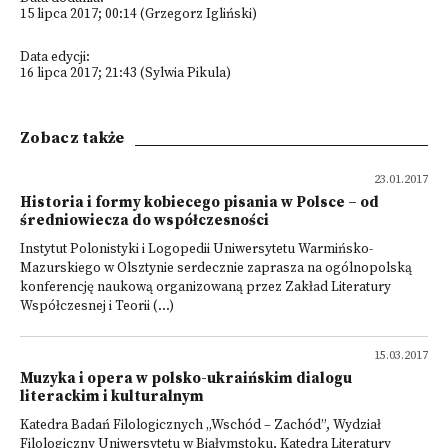
15 lipca 2017; 00:14 (Grzegorz Igliński)
Data edycji:
16 lipca 2017; 21:43 (Sylwia Pikula)
Zobacz także
23.01.2017
Historia i formy kobiecego pisania w Polsce – od
średniowiecza do współczesności
Instytut Polonistyki i Logopedii Uniwersytetu Warmińsko-
Mazurskiego w Olsztynie serdecznie zaprasza na ogólnopolską
konferencję naukową organizowaną przez Zakład Literatury
Współczesnej i Teorii (...)
15.03.2017
Muzyka i opera w polsko-ukraińskim dialogu
literackim i kulturalnym
Katedra Badań Filologicznych „Wschód – Zachód”, Wydział
Filologiczny Uniwersytetu w Białymstoku, Katedra Literatury