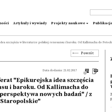
ności
Artykuły i wywiady
Projekty naukowe
Publikacj
a idea szczęścia w literaturze polskiej renesansu i baroku. Od Kallimacha do Pot
Powrót
Data dodania: 21.02.2017
erat "Epikurejska idea szczęścia
nsu i baroku. Od Kallimacha do
 perspektywa nowych badań" / z
Z
P
Staropolskie"