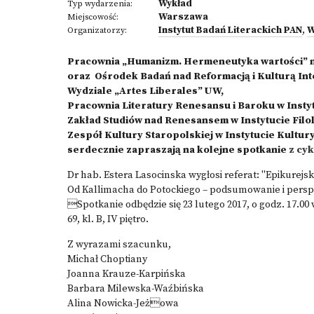
Wykład
Typ wydarzenia:
Warszawa
Miejscowość:
Instytut Badań Literackich PAN
,
W
Organizatorzy:
Pracownia „Humanizm. Hermeneutyka wartości” n
oraz Ośrodek Badań nad Reformacją i Kulturą In
Wydziale „Artes Liberales” UW,
Pracownia Literatury Renesansu i Baroku w Insty
Zakład Studiów nad Renesansem w Instytucie Filol
Zespół Kultury Staropolskiej w Instytucie Kultur
serdecznie zapraszają na kolejne spotkanie
z cy
Dr hab. Estera Lasocinska wygłosi referat: "Epikurejsk
Od Kallimacha do Potockiego – podsumowanie i pers
Spotkanie odbędzie się
23 lutego 2017, o godz. 17.0
69, kl. B, IV piętro.
Z wyrazami szacunku,
Michał Choptiany
Joanna Krauze-Karpińska
Barbara Milewska-Waźbińska
Alina Nowicka-Jeżowa