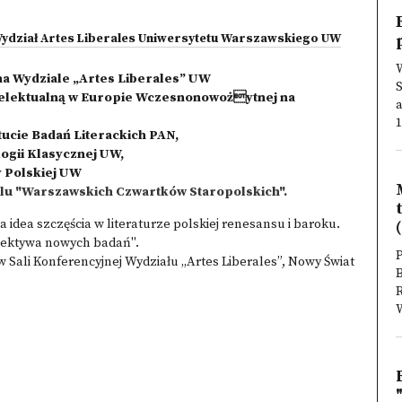
ydział Artes Liberales Uniwersytetu Warszawskiego UW
W
a Wydziale „Artes Liberales” UW
S
telektualną w Europie Wczesnonowożytnej na
a
1
tucie Badań Literackich PAN,
ogii Klasycznej UW,
y Polskiej UW
klu "Warszawskich Czwartków Staropolskich".
a idea szczęścia w literaturze polskiej renesansu i baroku.
(
pektywa nowych badań".
P
0 w Sali Konferencyjnej Wydziału „Artes Liberales”, Nowy Świat
R
W