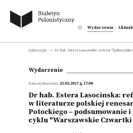
Wydarzenia
Aktual
Dr hab. Estera Lasocinska: referat "Epikurejsk
rona główna
Wydarzenia
Wydarzenie
Data wydarzenia:
23.02.2017 g.17:00
Dr hab. Estera Lasocinska: ref
w literaturze polskiej renesa
Potockiego – podsumowanie i
cyklu "Warszawskie Czwartki 