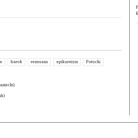
P
ie
barok
renesans
epikureizm
Potocki
aniecki)
ak)