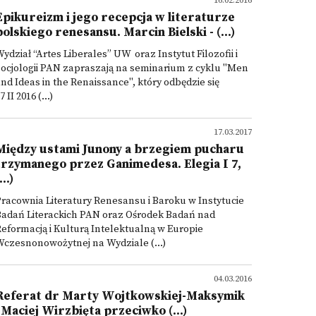
16.02.2016
Epikureizm i jego recepcja w literaturze
polskiego renesansu. Marcin Bielski - (...)
ydział “Artes Liberales” UW oraz Instytut Filozofii i
ocjologii PAN zapraszają na seminarium z cyklu "Men
nd Ideas in the Renaissance", który odbędzie się
7 II 2016 (...)
17.03.2017
Między ustami Junony a brzegiem pucharu
trzymanego przez Ganimedesa. Elegia I 7,
...)
racownia Literatury Renesansu i Baroku w Instytucie
Badań Literackich PAN oraz Ośrodek Badań nad
eformacją i Kulturą Intelektualną w Europie
czesnonowożytnej na Wydziale (...)
04.03.2016
Referat dr Marty Wojtkowskiej-Maksymik
"Maciej Wirzbięta przeciwko (...)