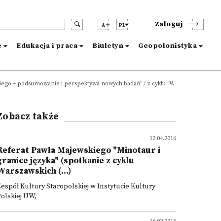
Zaloguj
A
PL
e
Edukacja i praca
Biuletyn
Geopolonistyka
ockiego – podsumowanie i perspektywa nowych badań" / z cyklu "Warszawskie Czwar
Zobacz także
12.04.2016
Referat Pawła Majewskiego "Minotaur i
granice języka" (spotkanie z cyklu
Warszawskich (...)
espół Kultury Staropolskiej w Instytucie Kultury
olskiej UW,