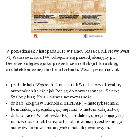
W poniedziałek 7 listopada 2016 w Pałacu Staszica (ul. Nowy Świat
72, Warszawa, sala 144) odbędzie się panel dyskusyjny pt.
Dworce kolejowe jako przestrzeń refleksji literackiej,
architektonicznej i historii techniki
. Wezmą w nim udział:
prof. dr hab. Wojciech Tomasik (UKW) – historyk literatury,
autor takich książek jak Pociąg do nowoczesności. Szkice;
Szalony bieg. Kolej i ciemna nowoczesność;
dr hab. Zbigniew Tucholski (IHNPAN) – historyk techniki i
komunikacji, specjalizujący się m.in. w historii kolejnictwa;
dr hab. Jacek Wesołowski (PŁ) – architekt, specjalizujący się
m.in. w obszarach transportu i planowania przestrzennego,
autor dwutomowej monografii o halach peronowych.