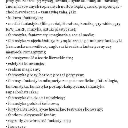
przy tym zakresu jej występowania jedynie do mniej lub bardziej
znormalizowanych i opisanych nurtów bądź zjawisk, proponując –
choć niewyłącznie –
tematykę taką, jak:
• kultura i fantastyka;
• media i fantastyka (film, serial, literatura, komiks, gry wideo, gry
RPG, LARP, muzyka, sztuki plastyczne);
• fantastyka, fantazmaty, imaginaria a social media;
• fantastyka w ujęciu historycznym; korzenie gatunkowe fantastyki
(francuska marveilleux, anglosaski realizm fantastyczny czy
niemiecki romantyzm);
• fantastyczność a teorie literackie etc.;
• estetyki i konwencje;
• realizm magiczny;
• fantastyka grozy, horror; groza i gotycyzm;
• fantasy i fantastyka mitopoetyczna; science fiction, futurologia,
fantomatyka; fantastyka postapokaliptyczna; fantastyka
superbohaterska;
• fantastyka dla dzieci i młodzieży;
• fantastyka polska i światowa;
• krytyka literacka, życie literackie, festiwale i konwenty;
• fandom i aktywność fanów;
• nagrody za twórczość fantastyczną;
• franczyzy;