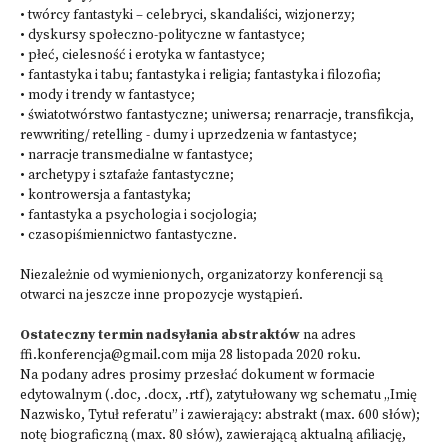
• twórcy fantastyki – celebryci, skandaliści, wizjonerzy;
• dyskursy społeczno-polityczne w fantastyce;
• płeć, cielesność i erotyka w fantastyce;
• fantastyka i tabu; fantastyka i religia; fantastyka i filozofia;
• mody i trendy w fantastyce;
• światotwórstwo fantastyczne; uniwersa; renarracje, transfikcja,
rewwriting/ retelling - dumy i uprzedzenia w fantastyce;
• narracje transmedialne w fantastyce;
• archetypy i sztafaże fantastyczne;
• kontrowersja a fantastyka;
• fantastyka a psychologia i socjologia;
• czasopiśmiennictwo fantastyczne.
Niezależnie od wymienionych, organizatorzy konferencji są
otwarci na jeszcze inne propozycje wystąpień.
Ostateczny termin nadsyłania abstraktów
na adres
ffi.konferencja@gmail.com
mija 28 listopada 2020 roku.
Na podany adres prosimy przesłać dokument w formacie
edytowalnym (.doc, .docx, .rtf), zatytułowany wg schematu „Imię
Nazwisko, Tytuł referatu” i zawierający: abstrakt (max. 600 słów);
notę biograficzną (max. 80 słów), zawierającą aktualną afiliację,