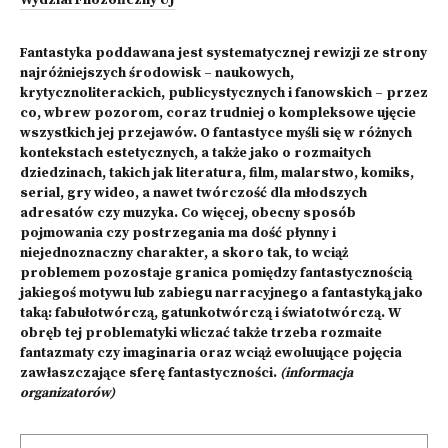
Wydział Filozoficzny UJ
Fantastyka poddawana jest systematycznej rewizji ze strony
najróżniejszych środowisk – naukowych,
krytycznoliterackich, publicystycznych i fanowskich – przez
co, wbrew pozorom, coraz trudniej o kompleksowe ujęcie
wszystkich jej przejawów. O fantastyce myśli się w różnych
kontekstach estetycznych, a także jako o rozmaitych
dziedzinach, takich jak literatura, film, malarstwo, komiks,
serial, gry wideo, a nawet twórczość dla młodszych
adresatów czy muzyka. Co więcej, obecny sposób
pojmowania czy postrzegania ma dość płynny i
niejednoznaczny charakter, a skoro tak, to wciąż
problemem pozostaje granica pomiędzy fantastycznością
jakiegoś motywu lub zabiegu narracyjnego a fantastyką jako
taką: fabułotwórczą, gatunkotwórczą i światotwórczą. W
obręb tej problematyki wliczać także trzeba rozmaite
fantazmaty czy imaginaria oraz wciąż ewoluujące pojęcia
zawłaszczające sferę fantastyczności.
(informacja
organizatorów)