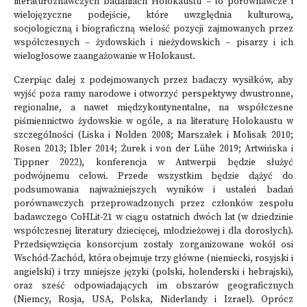
literaturoznawczych badaniach Holokaustu – to porównawcze i
wielojęzyczne podejście, które uwzględnia kulturową,
socjologiczną i biograficzną wielość pozycji zajmowanych przez
współczesnych – żydowskich i nieżydowskich – pisarzy i ich
wielogłosowe zaangażowanie w Holokaust.
Czerpiąc dalej z podejmowanych przez badaczy wysiłków, aby
wyjść poza ramy narodowe i otworzyć perspektywy dwustronne,
regionalne, a nawet międzykontynentalne, na współczesne
piśmiennictwo żydowskie w ogóle, a na literaturę Holokaustu w
szczególności (Liska i Nolden 2008; Marszałek i Molisak 2010;
Rosen 2013; Ibler 2014; Żurek i von der Lühe 2019; Artwińska i
Tippner 2022), konferencja w Antwerpii będzie służyć
podwójnemu celowi. Przede wszystkim będzie dążyć do
podsumowania najważniejszych wyników i ustaleń badań
porównawczych przeprowadzonych przez członków zespołu
badawczego CoHLit-21 w ciągu ostatnich dwóch lat (w dziedzinie
współczesnej literatury dziecięcej, młodzieżowej i dla dorosłych).
Przedsięwzięcia konsorcjum zostały zorganizowane wokół osi
Wschód-Zachód, która obejmuje trzy główne (niemiecki, rosyjski i
angielski) i trzy mniejsze języki (polski, holenderski i hebrajski),
oraz sześć odpowiadających im obszarów geograficznych
(Niemcy, Rosja, USA, Polska, Niderlandy i Izrael). Oprócz