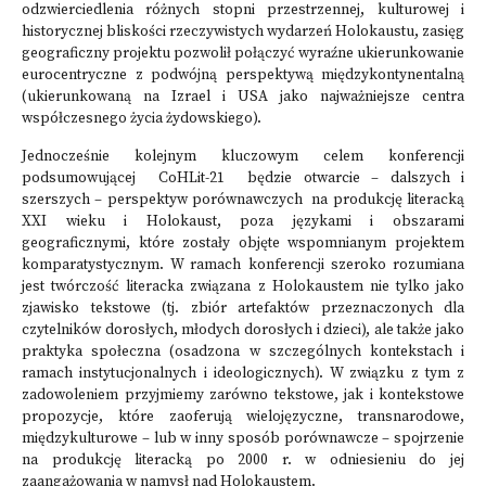
odzwierciedlenia różnych stopni przestrzennej, kulturowej i
historycznej bliskości rzeczywistych wydarzeń Holokaustu, zasięg
geograficzny projektu pozwolił połączyć wyraźne ukierunkowanie
eurocentryczne z podwójną perspektywą międzykontynentalną
(ukierunkowaną na Izrael i USA jako najważniejsze centra
współczesnego życia żydowskiego).
Jednocześnie kolejnym kluczowym celem konferencji
podsumowującej CoHLit-21 będzie otwarcie – dalszych i
szerszych – perspektyw porównawczych na produkcję literacką
XXI wieku i Holokaust, poza językami i obszarami
geograficznymi, które zostały objęte wspomnianym projektem
komparatystycznym. W ramach konferencji szeroko rozumiana
jest twórczość literacka związana z Holokaustem nie tylko jako
zjawisko tekstowe (tj. zbiór artefaktów przeznaczonych dla
czytelników dorosłych, młodych dorosłych i dzieci), ale także jako
praktyka społeczna (osadzona w szczególnych kontekstach i
ramach instytucjonalnych i ideologicznych). W związku z tym z
zadowoleniem przyjmiemy zarówno tekstowe, jak i kontekstowe
propozycje, które zaoferują wielojęzyczne, transnarodowe,
międzykulturowe – lub w inny sposób porównawcze – spojrzenie
na produkcję literacką po 2000 r. w odniesieniu do jej
zaangażowania w namysł nad Holokaustem.