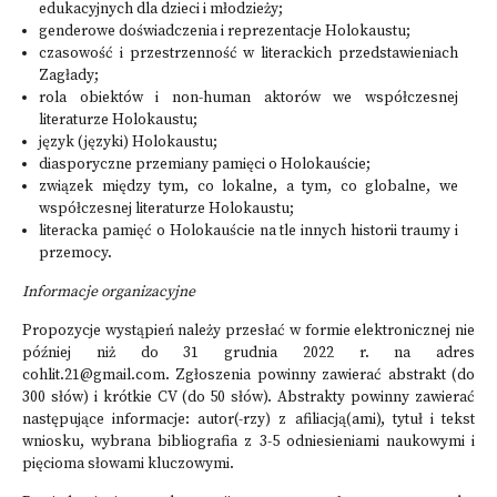
edukacyjnych dla dzieci i młodzieży;
genderowe doświadczenia i reprezentacje Holokaustu;
czasowość i przestrzenność w literackich przedstawieniach
Zagłady;
rola obiektów i non-human aktorów we współczesnej
literaturze Holokaustu;
język (języki) Holokaustu;
diasporyczne przemiany pamięci o Holokauście;
związek między tym, co lokalne, a tym, co globalne, we
współczesnej literaturze Holokaustu;
literacka pamięć o Holokauście na tle innych historii traumy i
przemocy.
Informacje organizacyjne
Propozycje wystąpień należy przesłać w formie elektronicznej nie
później niż do 31 grudnia 2022 r. na adres
cohlit.21@gmail.com
. Zgłoszenia powinny zawierać abstrakt (do
300 słów) i krótkie CV (do 50 słów). Abstrakty powinny zawierać
następujące informacje: autor(-rzy) z afiliacją(ami), tytuł i tekst
wniosku, wybrana bibliografia z 3-5 odniesieniami naukowymi i
pięcioma słowami kluczowymi.