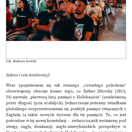
Zdj. Matheus Bertelli
Zakres i cele konferencji
Wraz zpojawieniem się tak zwanego „czwartego pokolenia”
obserwujemy obecnie koniec tego, co Esther JIlovsky (2015,
24) nazwała „pierwszą fazą pamięci o Holokauście” (ucieleśnioną
przez długość życia ocalałych). Jednocześnie jesteśmy świadkami
globalnego rozprzestrzeniania się praktyk pamięci związanych z
Zagładą (a także nowych wyzwań dla tej pamięci). To, co jest
potrzebne w tej nowej konstelacji – zwłaszcza jeśli weźmiemy pod
uwagę ciągłą dominację anglo-amerykańskich perspektyw w