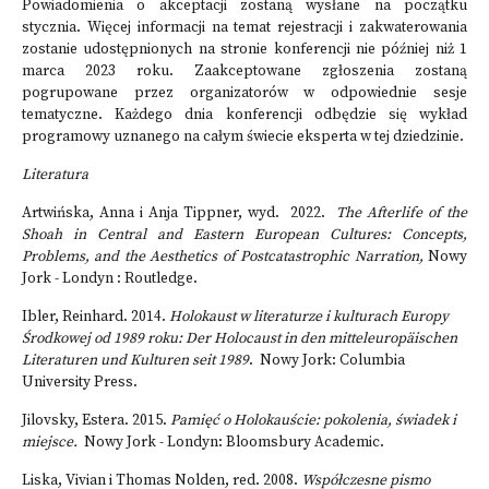
Powiadomienia o akceptacji zostaną wysłane na początku
stycznia. Więcej informacji na temat rejestracji i zakwaterowania
zostanie udostępnionych na stronie konferencji nie później niż 1
marca 2023 roku. Zaakceptowane zgłoszenia zostaną
pogrupowane przez organizatorów w odpowiednie sesje
tematyczne. Każdego dnia konferencji odbędzie się wykład
programowy uznanego na całym świecie eksperta w tej dziedzinie.
Literatura
Artwińska, Anna i Anja Tippner, wyd. 2022.
The Afterlife of the
Shoah in Central and Eastern European Cultures: Concepts,
Problems, and the Aesthetics of Postcatastrophic Narration,
Nowy
Jork - Londyn : Routledge.
Ibler, Reinhard. 2014.
Holokaust w literaturze i kulturach Europy
Środkowej od 1989 roku: Der Holocaust in den mitteleuropäischen
Literaturen und Kulturen seit 1989
. Nowy Jork: Columbia
University Press.
Jilovsky, Estera. 2015.
Pamięć o Holokauście: pokolenia, świadek i
miejsce.
Nowy Jork - Londyn: Bloomsbury Academic.
Liska, Vivian i Thomas Nolden, red. 2008.
Współczesne pismo