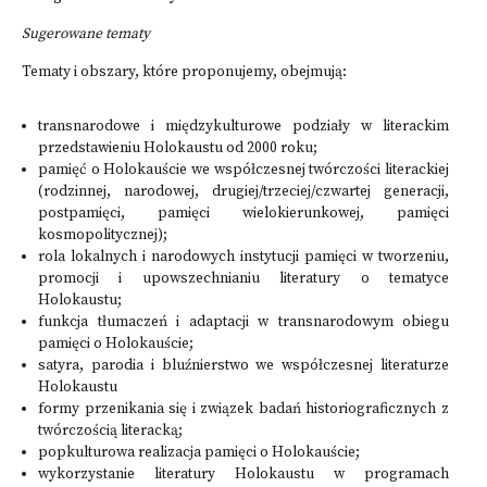
Sugerowane tematy
Tematy i obszary, które proponujemy, obejmują:
transnarodowe i międzykulturowe podziały w literackim
przedstawieniu Holokaustu od 2000 roku;
pamięć o Holokauście we współczesnej twórczości literackiej
(rodzinnej, narodowej, drugiej/trzeciej/czwartej generacji,
postpamięci, pamięci wielokierunkowej, pamięci
kosmopolitycznej);
rola lokalnych i narodowych instytucji pamięci w tworzeniu,
promocji i upowszechnianiu literatury o tematyce
Holokaustu;
funkcja tłumaczeń i adaptacji w transnarodowym obiegu
pamięci o Holokauście;
satyra, parodia i bluźnierstwo we współczesnej literaturze
Holokaustu
formy przenikania się i związek badań historiograficznych z
twórczością literacką;
popkulturowa realizacja pamięci o Holokauście;
wykorzystanie literatury Holokaustu w programach