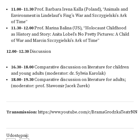
11.00–11.30
Prof. Barbara Irena Kalla (Poland), “Animals and
Environment in Lindelauf’s Fing’s War and Szczygielski’s Ark
of Time”
11.30–12.00
Prof. Marina Balina (US), “Holocaust Childhood
as History and Story: Anita Lobel’s No Pretty Pictures: A Child
of War and Marcin Szczygielski’s Ark of Time”
12.00–12.30
Discussion
16.30–18.00
Comparative discussion on literature for children
and young adults (moderator: dr. Sylwia Karolak)
18.00–19.30
Comparative discussion on literature for adults;
(moderator: prof. Sławomir Jacek Żurek)
Transmission:
https://www.youtube.com/c/BramaGrodzkaTeatrNN
Udostępnij: