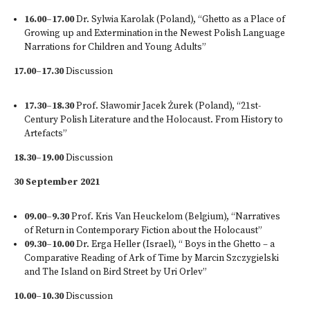
16.00–17.00
Dr. Sylwia Karolak (Poland), “Ghetto as a Place of
Growing up and Extermination in the Newest Polish Language
Narrations for Children and Young Adults”
17.00–17.30
Discussion
17.30–18.30
Prof. Sławomir Jacek Żurek (Poland), “21st-
Century Polish Literature and the Holocaust. From History to
Artefacts”
18.30–19.00
Discussion
30 September 2021
09.00–9.30
Prof. Kris Van Heuckelom (Belgium), “Narratives
of Return in Contemporary Fiction about the Holocaust”
09.30–10.00
Dr. Erga Heller (Israel), “ Boys in the Ghetto – a
Comparative Reading of Ark of Time by Marcin Szczygielski
and The Island on Bird Street by Uri Orlev”
10.00–10.30
Discussion