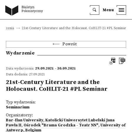
Menu
darzenia
21st-Century Literature and the Holocaust. CoHLIT-21 #PL Seminar
Powrót
Wydarzenie
Data wydarzenia:
29.09.2021 - 30.09.2021
Data dodania: 27.09.2021
21st-Century Literature and the
Holocaust. CoHLIT-21 #PL Seminar
Typ wydarzenia:
Seminarium
Organizatorzy:
Bar-Ilan University
,
Katolicki Uniwersytet Lubelski Jana
Pawła II
,
Ośrodek "Brama Grodzka - Teatr NN"
,
University of
Antwerp, Belgium