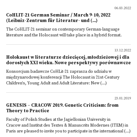
06.03.2022
CoHLIT-21 German Seminar / March 9-10, 2022
(Leibniz-Zentrum für Literatur- und (...)
The CoHLIT-21 seminar on contemporary German-language
literature and the Holocaust will take place in a hybrid format.
13.12.2022
Holokaust w literaturze dziecięcej, młodzieżowej i dla
dorosłych XXI wieku. Nowe perspektywy porównawcze
Konsorcjum badawcze CoHLit-21 zaprasza do udziału w
międzynarodowej konferencji The Holocaust in 21st-Century
Children's, Young Adult and Adult Literature: New (...)
23.01.2019
GENESIS – CRACOW 2019. Genetic Criticism: from
Theory to Practice
Faculty of Polish Studies at the Jagiellonian University in
Cracow and Institut des Textes & Manuscrits Modernes (ITEM) in
Paris are pleased to invite you to participate in the international (...)