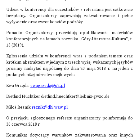
Udział w konferencji dla uczestników z referatami jest całkowicie
bezpłatny. Organizatorzy zapewniają zakwaterowanie i pełne
wyżywienie oraz zwrot kosztów podróży.
Ponadto Organizatorzy przewidują opublikowanie materiałów
konferencyjnych na łamach rocznika „Góry-Literatura-Kultura”, t.
13 (2019).
Zgłoszenia udziału w konferencji wraz z podaniem tematu oraz
krótkim abstraktem w jednym z trzech wyżej wskazanych języków
prosimy nadsyłać najpóźniej do dnia 20 maja 2018 r. na jeden z
podanych niżej adresów mejlowych:
Ewa Grzęda
ewagrzeda@o2.pl
Dietlind Hüchtker dietlind.huechtker@leibniz-gwzo.de
Miloš Řezník
reznik@dhi.waw.pl
O przyjęciu zgłoszonego referatu organizatorzy poinformują do
30 czerwca 2018 r.
Komunikat dotyczący warunków zakwaterowania oraz innych