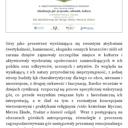
Góry jako przestrzeń wyróżniająca się swoistymi atrybutami
(wertykalność, kamienność, skupisko cennych kruszców i ziół) od
zarania dziejów zajmowały szczególne miejsce w kulturze i
aktywizowały wyobraźnię społeczności zamieszkujących w ich
pobliżu oraz odkrywców, uczonych i artystów. Ze względu na
wynikającą z ich natury przyrodniczej nieprzystępność, z jednej
strony budziły lęk charakterystyczny dla tego co obce, nieznane i
nieoswojone, z drugiej ciekawość i fascynację. Bardzo wcześnie w
dziejach cywilizacji rozpoczął się proces specyficznej waloryzacji
gór, co przede wszystkim związane było z hierofaniczną ich
interpretacją, a w ślad za tym z rozmaitymi koncepcjami
wierzeniowymi i praktykami religijnymi
(vide
: kratofanie lityczne;
Mircea Eliade,
Traktat o historii religii
) Wraz z postępującą na
obszarach górskich antropopresją równolegle z procesem
zagospodarowywania gór następowały przemiany emocjonalnego