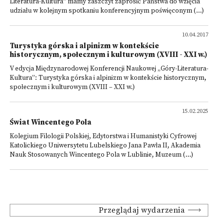
Literatura-Kultura” mamy zaszczyt zaprosić Państwa do wzięcia
udziału w kolejnym spotkaniu konferencyjnym poświęconym (...)
10.04.2017
Turystyka górska i alpinizm w kontekście
historycznym, społecznym i kulturowym (XVIII - XXI w.)
V edycja Międzynarodowej Konferencji Naukowej „Góry-Literatura-
Kultura”: Turystyka górska i alpinizm w kontekście historycznym,
społecznym i kulturowym (XVIII – XXI w.)
15.02.2025
Świat Wincentego Pola
Kolegium Filologii Polskiej, Edytorstwa i Humanistyki Cyfrowej
Katolickiego Uniwersytetu Lubelskiego Jana Pawła II, Akademia
Nauk Stosowanych Wincentego Pola w Lublinie, Muzeum (...)
Przeglądaj wydarzenia