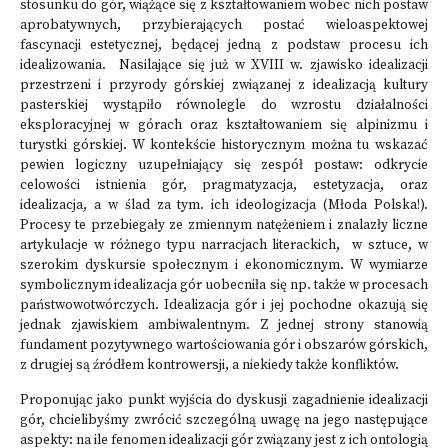
stosunku do gór, wiążące się z kształtowaniem wobec nich postaw
aprobatywnych, przybierających postać wieloaspektowej
fascynacji estetycznej, będącej jedną z podstaw procesu ich
idealizowania. Nasilające się już w XVIII w. zjawisko idealizacji
przestrzeni i przyrody górskiej związanej z idealizacją kultury
pasterskiej wystąpiło równolegle do wzrostu działalności
eksploracyjnej w górach oraz kształtowaniem się alpinizmu i
turystki górskiej. W kontekście historycznym można tu wskazać
pewien logiczny uzupełniający się zespół postaw: odkrycie
celowości istnienia gór, pragmatyzacja, estetyzacja, oraz
idealizacja, a w ślad za tym. ich ideologizacja (Młoda Polska!).
Procesy te przebiegały ze zmiennym natężeniem i znalazły liczne
artykulacje w różnego typu narracjach literackich, w sztuce, w
szerokim dyskursie społecznym i ekonomicznym. W wymiarze
symbolicznym idealizacja gór uobecniła się np. także w procesach
państwowotwórczych. Idealizacja gór i jej pochodne okazują się
jednak zjawiskiem ambiwalentnym. Z jednej strony stanowią
fundament pozytywnego wartościowania gór i obszarów górskich,
z drugiej są źródłem kontrowersji, a niekiedy także konfliktów.
Proponując jako punkt wyjścia do dyskusji zagadnienie idealizacji
gór, chcielibyśmy zwrócić szczególną uwagę na jego następujące
aspekty: na ile fenomen idealizacji gór związany jest z ich ontologią