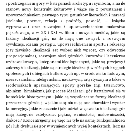
i postrzeganiem góry w kategoriach archetypu i symbolu, a na ile
stanowi nowy konstrukt kulturowy i wiąże się z powstaniem i
upowszechnieniem pewnego typu gatunków literackich i narracji
(sielanka, poemat, relacja z podróży, powieść, … książka
wyprawowa) oraz rozwojem i upowszechnieniem malarstwa
pejzażowego, a w XX i XXI w. filmu i nowych mediów, jakie są
faktory idealizacji gór; na ile mają one związek z rozwojem
cywilizacji, ideami postępu, upowszechnieniem sportu i rekreacji
(czy zjawisko idealizacji jest wobec nich wprost, czy odwrotnie
proporcjonalne), rozwojem sieci górskich kurortów i lecznictwa
uzdrowiskowego, kategoriami ideologicznymi, jakie są przejawy i
zakresy idealizacji, jakie są strategie idealizacji w różnych kręgach
społecznych i obiegach kulturowych np. w środowisku ludowym,
mieszczańskim, inteligenckim, naukowym, artystycznym a także w
środowiskach uprawiających sporty górskie (np. taternictwo,
alpinizm, himalaizm), jak proces idealizacji gór kształtował się w
kontekście historycznym i jakie są współczesne formy idealizacji
przestrzeni górskiej, w jakim stopniu mają one charakter i wymiar
komercyjny. Jakie znaczenie i jaki udział w zjawisku idealizacji gór
mają kategorie estetyczne: piękna, wzniosłości, malowniczości,
dzikości? Koncentrujemy się więc nie tyle na samej funkcjonalności
gór lub dyskursie gór w wymienionych wyżej kontekstach, lecz na