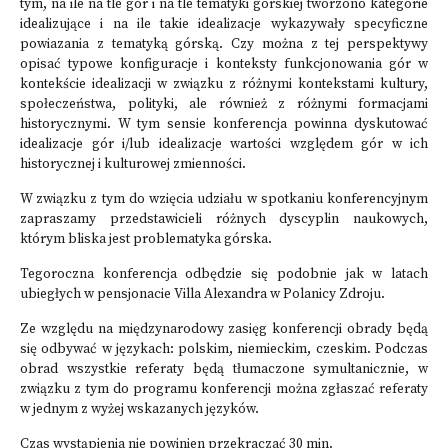
tym, na ile na tle gór i na tle tematyki górskiej tworzono kategorie
idealizujące i na ile takie idealizacje wykazywały specyficzne
powiazania z tematyką górską. Czy można z tej perspektywy
opisać typowe konfiguracje i konteksty funkcjonowania gór w
kontekście idealizacji w związku z różnymi kontekstami kultury,
społeczeństwa, polityki, ale również z różnymi formacjami
historycznymi. W tym sensie konferencja powinna dyskutować
idealizacje gór i/lub idealizacje wartości względem gór w ich
historycznej i kulturowej zmienności.
W związku z tym do wzięcia udziału w spotkaniu konferencyjnym
zapraszamy przedstawicieli różnych dyscyplin naukowych,
którym bliska jest problematyka górska.
Tegoroczna konferencja odbędzie się podobnie jak w latach
ubiegłych w pensjonacie Villa Alexandra w Polanicy Zdroju.
Ze względu na międzynarodowy zasięg konferencji obrady będą
się odbywać w językach: polskim, niemieckim, czeskim. Podczas
obrad wszystkie referaty będą tłumaczone symultanicznie, w
związku z tym do programu konferencji można zgłaszać referaty
w jednym z wyżej wskazanych języków.
Czas wystąpienia nie powinien przekraczać 30 min.