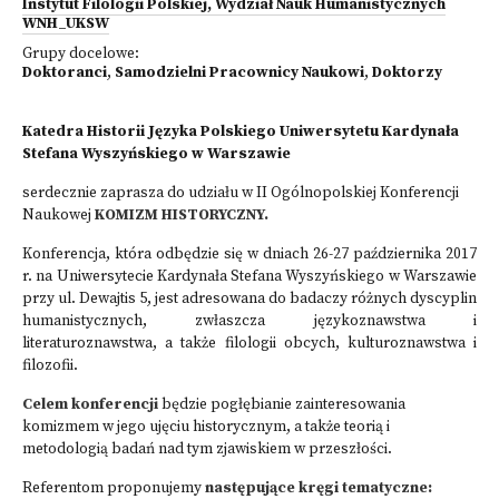
Instytut Filologii Polskiej, Wydział Nauk Humanistycznych
WNH_UKSW
Grupy docelowe:
Doktoranci
,
Samodzielni Pracownicy Naukowi
,
Doktorzy
Katedra Historii Języka Polskiego Uniwersytetu Kardynała
Stefana Wyszyńskiego w Warszawie
serdecznie zaprasza do udziału w II Ogólnopolskiej Konferencji
Naukowej
KOMIZM HISTORYCZNY.
Konferencja, która odbędzie się w dniach 26-27 października 2017
r. na Uniwersytecie Kardynała Stefana Wyszyńskiego w Warszawie
przy ul. Dewajtis 5, jest adresowana do badaczy różnych dyscyplin
humanistycznych, zwłaszcza językoznawstwa i
literaturoznawstwa, a także filologii obcych, kulturoznawstwa i
filozofii.
Celem konferencji
będzie pogłębianie zainteresowania
komizmem w jego ujęciu historycznym, a także teorią i
metodologią badań nad tym zjawiskiem w przeszłości.
Referentom proponujemy
następujące kręgi tematyczne: