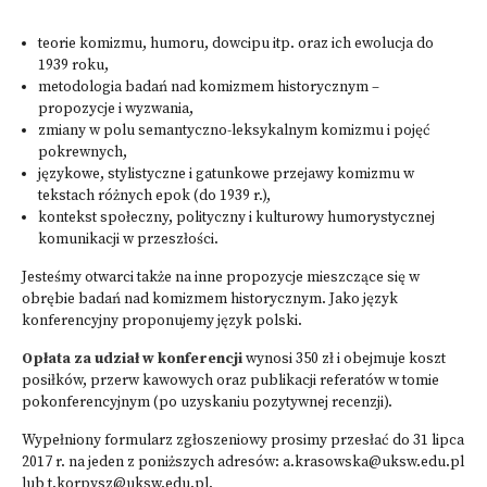
teorie komizmu, humoru, dowcipu itp. oraz ich ewolucja do
1939 roku,
metodologia badań nad komizmem historycznym –
propozycje i wyzwania,
zmiany w polu semantyczno-leksykalnym komizmu i pojęć
pokrewnych,
językowe, stylistyczne i gatunkowe przejawy komizmu w
tekstach różnych epok (do 1939 r.),
kontekst społeczny, polityczny i kulturowy humorystycznej
komunikacji w przeszłości.
Jesteśmy otwarci także na inne propozycje mieszczące się w
obrębie badań nad komizmem historycznym. Jako język
konferencyjny proponujemy język polski.
Opłata za udział w konferencji
wynosi 350 zł i obejmuje koszt
posiłków, przerw kawowych oraz publikacji referatów w tomie
pokonferencyjnym (po uzyskaniu pozytywnej recenzji).
Wypełniony formularz zgłoszeniowy prosimy przesłać do 31 lipca
2017 r. na jeden z poniższych adresów:
a.krasowska@uksw.edu.pl
lub
t.korpysz@uksw.edu.pl
.