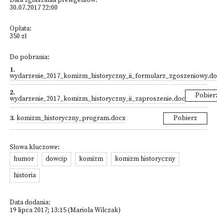
Data zgłaszania prelegentów:
30.07.2017 22:00
Opłata:
350 zł
Do pobrania:
1
.
wydarzenie_2017_komizm_historyczny_ii_formularz_zgoszeniowy.d
2
.
Pobier
wydarzenie_2017_komizm_historyczny_ii_zaproszenie.doc
3
.
komizm_historyczny_program.docx
Pobierz
Słowa kluczowe:
humor
dowcip
komizm
komizm historyczny
historia
Data dodania:
19 lipca 2017; 13:15 (Mariola Wilczak)