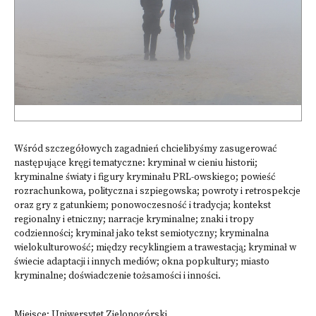
Wśród szczegółowych zagadnień chcielibyśmy zasugerować
następujące kręgi tematyczne: kryminał w cieniu historii;
kryminalne światy i figury kryminału PRL-owskiego; powieść
rozrachunkowa, polityczna i szpiegowska; powroty i retrospekcje
oraz gry z gatunkiem; ponowoczesność i tradycja; kontekst
regionalny i etniczny; narracje kryminalne; znaki i tropy
codzienności; kryminał jako tekst semiotyczny; kryminalna
wielokulturowość; między recyklingiem a trawestacją; kryminał w
świecie adaptacji i innych mediów; okna popkultury; miasto
kryminalne; doświadczenie tożsamości i inności.
Miejsce: Uniwersytet Zielonogórski