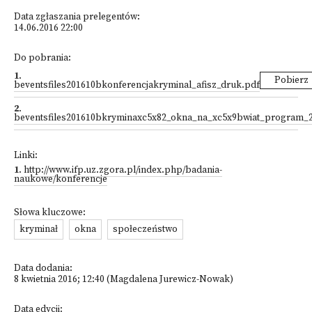
Data zgłaszania prelegentów:
14.06.2016 22:00
Do pobrania:
1
.
Pobierz
beventsfiles201610bkonferencjakryminal_afisz_druk.pdf
2
.
beventsfiles201610bkryminaxc5x82_okna_na_xc5x9bwiat_program_2
Linki:
1
.
http://www.ifp.uz.zgora.pl/index.php/badania-
naukowe/konferencje
Słowa kluczowe:
kryminał
okna
społeczeństwo
Data dodania:
8 kwietnia 2016; 12:40 (Magdalena Jurewicz-Nowak)
Data edycji: