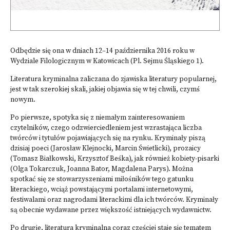
Odbędzie się ona w dniach 12–14 października 2016 roku w
Wydziale Filologicznym w Katowicach (Pl. Sejmu Śląskiego 1).
Literatura kryminalna zaliczana do zjawiska literatury popularnej,
jest w tak szerokiej skali, jakiej objawia się w tej chwili, czymś
nowym.
Po pierwsze, spotyka się z niemałym zainteresowaniem
czytelników, czego odzwierciedleniem jest wzrastająca liczba
twórców i tytułów pojawiających się na rynku. Kryminały piszą
dzisiaj poeci (Jarosław Klejnocki, Marcin Świetlicki), prozaicy
(Tomasz Białkowski, Krzysztof Beśka), jak również kobiety-pisarki
(Olga Tokarczuk, Joanna Bator, Magdalena Parys). Można
spotkać się ze stowarzyszeniami miłośników tego gatunku
literackiego, wciąż powstającymi portalami internetowymi,
festiwalami oraz nagrodami literackimi dla ich twórców. Kryminały
są obecnie wydawane przez większość istniejących wydawnictw.
Po drugie, literatura kryminalna coraz częściej staje się tematem