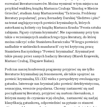
rozważań literaturoznawców. Można wymienić w tym miejscu na
przykład wnikliwą książkę Mariusza Czubaja "Etnolog w Mieście
Grzechu", studium Anny Martuszewskiej "Ta trzecia. Problemy
literatury popularnej", pracę Bernadety Darskiej "Śledztwo i płeć"
na temat anglojęzycznych powieści kryminalnych, których
autorkami są kobiety czy książkę Mariusza Kraska "Prosta sztuka
zabijania. Figury czytania kryminału". Nie zapominamy przy tym
także o wcześniejszych analizach tego typu literatury, do której
można zaliczyć szkic Stanisława Barańczaka "W kręgu powieści:
nadludzie w niebieskich mundurach" czy też krytyczną pracę
Stanisława Baczyńskiego "Powieść kryminalna". Kryminał jest
także pisany przez samych badaczy literatury (Marek Krajewski,
Mariusz Czubaj, Zbigniew Białas).
Podczas naszej konferencji pragniemy przyjrzeć się nie tylko
literaturze kryminalnej i jej fenomenowi, ale także spojrzeć na
powieść kryminalną XX i XXI wieku z perspektywy ewoluującego
gatunku. Interesuje nas kryminał jako powieść detektywistyczna,
sensacyjna, wreszcie popularna. Chcemy zastanowić się nad
początkami tej literatury, przyjrzeć się nurtom i kierunkom, z
którymi mamy do czynienia w jej obrębie, zastanowić się nad jej
klasyfikacją gatunkową, odpowiedzieć na pytanie co stanowi