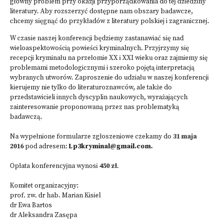
główny problem przy okazji przyporządkowania do tej dziedziny
literatury. Aby rozszerzyć dostępne nam obszary badawcze,
chcemy sięgnąć do przykładów z literatury polskiej i zagranicznej.
W czasie naszej konferencji będziemy zastanawiać się nad
wieloaspektowością powieści kryminalnych. Przyjrzymy się
recepcji kryminału na przełomie XX i XXI wieku oraz zajmiemy się
problemami metodologicznymi i szeroko pojętą interpretacją
wybranych utworów. Zaproszenie do udziału w naszej konferencji
kierujemy nie tylko do literaturoznawców, ale także do
przedstawicieli innych dyscyplin naukowych, wyrażających
zainteresowanie proponowaną przez nas problematyką
badawczą.
Na wypełnione formularze zgłoszeniowe czekamy do
31 maja
2016
pod adresem:
Lp3kryminal@gmail.com
.
Opłata konferencyjna wynosi
450 zł
.
Komitet organizacyjny:
prof. zw. dr hab. Marian Kisiel
dr Ewa Bartos
dr Aleksandra Zasępa