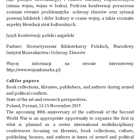
(zimna wojna, wojna w Iraku). Podczas konferencji poruszona
zostanie również problematyka ochrony zbiorów oraz sytuacji
prawnej bibliotek i dóbr kultury w czasie wojny, a także rozmaite
aspekty likwidacji strat kulturalnych.
Język konferencji: polski i angielski
Partner: Stowarzyszenie Bibliotekarzy Polskich, Narodowy
Instytut Muzealnictwa i Ochrony Zbiorów
Więcej informacji na stronie internetowej:
http://www.wojnaiksiazka.pl/
Call for papers
Book collections, libraries, publishers, and authors during armed
and political conflicts.
State of the art and research perspectives.
Poland, Poznań, 13-15 November 2019
The upcoming 80th anniversary of the outbreak of the Second
World War is an appropriate opportunity to organize the first in
what is planned as a series international multidisciplinary
conferences focusing on libraries, book collections, culture,
publishing houses, and authors in times of armed and political