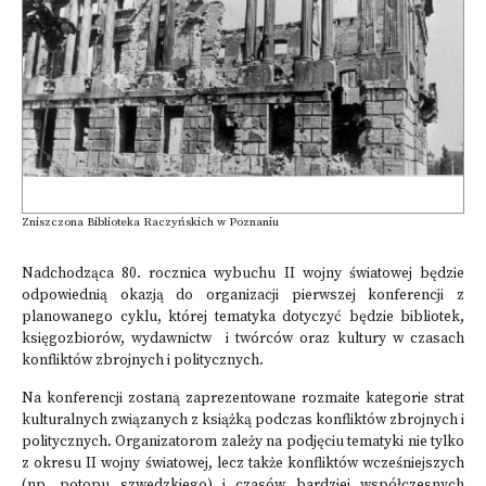
Zniszczona Biblioteka Raczyńskich w Poznaniu
Nadchodząca 80. rocznica wybuchu II wojny światowej będzie
odpowiednią okazją do organizacji pierwszej konferencji z
planowanego cyklu, której tematyka dotyczyć będzie bibliotek,
księgozbiorów, wydawnictw i twórców oraz kultury w czasach
konfliktów zbrojnych i politycznych.
Na konferencji zostaną zaprezentowane rozmaite kategorie strat
kulturalnych związanych z książką podczas konfliktów zbrojnych i
politycznych. Organizatorom zależy na podjęciu tematyki nie tylko
z okresu II wojny światowej, lecz także konfliktów wcześniejszych
(np. potopu szwedzkiego) i czasów bardziej współczesnych