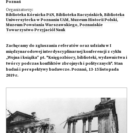
Poznań
Organizatorzy:
Biblioteka Kórnicka PAN
,
Biblioteka Raczyńskich
,
Biblioteka
Uniwersytecka w Poznaniu UAM
,
Muzeum Historii Polski
,
Muzeum Powstania Warszawskiego
,
Poznańskie
Towarzystwo Przyjaciół Nauk
Zachęcamy do zgłaszania referatów oraz udziału w I
międzynarodowej interdyscyplinarnej konferencji z cyklu
„Wojna i książka” pt. "Księgozbiory, biblioteki, wydawnictwa i
twórcy podczas konfliktów zbrojnych i politycznych". Stan
badań i perspektywy badawcze. Poznań, 13-15 listopada
2019 r.