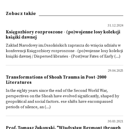
Zobacz także
31.12.2024
Księgozbiory rozproszone - (po)wojenne losy kolekcji
książki dawnej
Zakład Narodowy im.Ossolińskich zaprasza do wzięcia udziału w
konferencji Księgozbiory rozproszone - (po)wojenne losy kolekcji
książki dawnej / Dispersed libraries - (Post)war Fates of Early (...)
29.04.2025
Transformations of Shoah Trauma in Post-2000
Literatures
In the eighty years since the end of the Second World War,
perspectives on the Shoah have evolved significantly, shaped by
geopolitical and social factors. ese shifts have encompassed
periods of silence, an (...)
30.03.2021
Prof. Tomasz Żukowski, "Władysław Reymont through