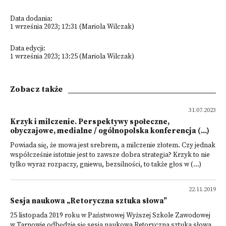
Data dodania:
1 września 2023; 12:31 (Mariola Wilczak)
Data edycji:
1 września 2023; 13:25 (Mariola Wilczak)
Zobacz także
31.07.2023
Krzyk i milczenie. Perspektywy społeczne,
obyczajowe, medialne / ogólnopolska konferencja (...)
Powiada się, że mowa jest srebrem, a milczenie złotem. Czy jednak
współcześnie istotnie jest to zawsze dobra strategia? Krzyk to nie
tylko wyraz rozpaczy, gniewu, bezsilności, to także głos w (...)
22.11.2019
Sesja naukowa „Retoryczna sztuka słowa”
25 listopada 2019 roku w Państwowej Wyższej Szkole Zawodowej
w Tarnowie odbędzie się sesja naukowa Retoryczna sztuka słowa.