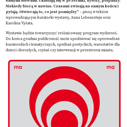
samymi słowami. Układają się w przecinki, dywizy, półpauzy.
Niekiedy biorą w nawias. Czasami zwisają na samym końcu i
pytają. Otwierają to, co jest pomiędzy”
– piszą w tekście
wprowadzającym kuratorki wystawy, Anna Lebensztejn oraz
Karolina Vyšata.
Wystawie będzie towarzyszyć zróżnicowany program wydarzeń.
Do końca grudnia publiczność może spodziewać się oprowadzań
kuratorskich i tematycznych, spotkań poetyckich, warsztatów dla
dzieci i dorosłych, czytań czy interwencji w przestrzeni miasta.