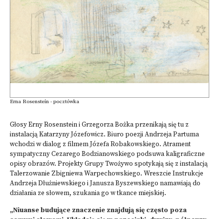
Erna Rosenstein - pocztówka
Głosy Erny Rosenstein i Grzegorza Bożka przenikają się tu z
instalacją Katarzyny Józefowicz. Biuro poezji Andrzeja Partuma
wchodzi w dialog z filmem Józefa Robakowskiego. Atrament
sympatyczny Cezarego Bodzianowskiego podsuwa kaligraficzne
opisy obrazów. Projekty Grupy Twożywo spotykają się z instalacją
Talerzowanie Zbigniewa Warpechowskiego. Wreszcie Instrukcje
Andrzeja Dłużniewskiego i Janusza Byszewskiego namawiają do
działania ze słowem, szukania go w tkance miejskiej.
„Niuanse budujące znaczenie znajdują się często poza