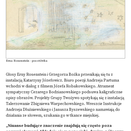
Erna Rosenstein - pocztówka
Głosy Erny Rosenstein i Grzegorza Bożka przenikają się tu z
instalacją Katarzyny Józefowicz. Biuro poezji Andrzeja Partuma
wchodzi w dialog z filmem Józefa Robakowskiego. Atrament
sympatyczny Cezarego Bodzianowskiego podsuwa kaligraficzne
opisy obrazów. Projekty Grupy Twożywo spotykają się z instalacją
Talerzowanie Zbigniewa Warpechowskiego. Wreszcie Instrukcje
Andrzeja Dłużniewskiego i Janusza Byszewskiego namawiają do
działania ze słowem, szukania go w tkance miejskiej.
„Niuanse budujące znaczenie znajdują się często poza