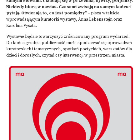
samymi słowami. Układają się w przecinki, dywizy, półpauzy.
Niekiedy biorą w nawias. Czasami zwisają na samym końcu i
pytają. Otwierają to, co jest pomiędzy”
– piszą w tekście
wprowadzającym kuratorki wystawy, Anna Lebensztejn oraz
Karolina Vyšata.
Wystawie będzie towarzyszyć zróżnicowany program wydarzeń.
Do końca grudnia publiczność może spodziewać się oprowadzań
kuratorskich i tematycznych, spotkań poetyckich, warsztatów dla
dzieci i dorosłych, czytań czy interwencji w przestrzeni miasta.