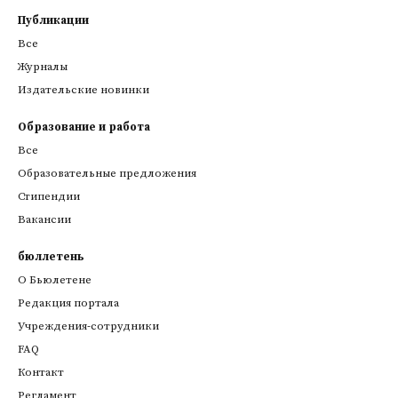
Публикации
Все
Журналы
Издательские новинки
Образование и работа
Все
Образовательные предложения
Стипендии
Вакансии
бюллетень
О Бьюлетене
Редакция портала
Учреждения-сотрудники
FAQ
Контакт
Регламент