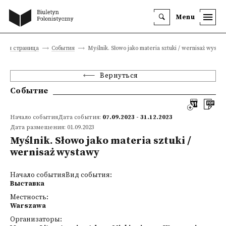
Menu
вная страница
События
Myślnik. Słowo jako materia sztuki / wernisaż wysta
Вернуться
Событие
Начало событияДата события:
07.09.2023 - 31.12.2023
Дата размещения: 01.09.2023
Myślnik. Słowo jako materia sztuki /
wernisaż wystawy
Начало событияВид события:
Выставка
Местность:
Warszawa
Организаторы: