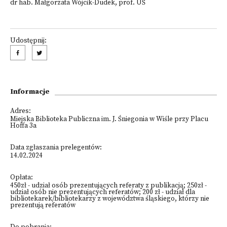
dr hab. Małgorzata Wójcik-Dudek, prof. UŚ
Udostępnij:
Informacje
Adres:
Miejska Biblioteka Publiczna im. J. Śniegonia w Wiśle przy Placu
Hoffa 3a
Data zgłaszania prelegentów:
14.02.2024
Opłata:
450zł - udział osób prezentujących referaty z publikacją; 250zł -
udział osób nie prezentujących referatów; 200 zł - udział dla
bibliotekarek/bibliotekarzy z województwa śląskiego, którzy nie
prezentują referatów