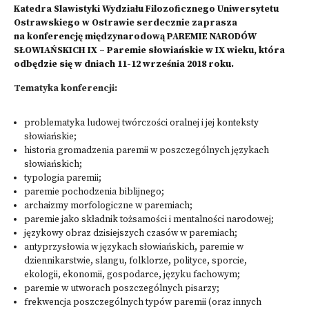
Katedra Slawistyki Wydziału Filozoficznego Uniwersytetu
Ostrawskiego w Ostrawie serdecznie zaprasza
na konferencję międzynarodową
PAREMIE NARODÓW
SŁOWIAŃSKICH IX
– Paremie słowiańskie w IX wieku, która
odbędzie się w dniach 11-12 września 2018 roku.
Tematyka konferencji:
problematyka ludowej twórczości oralnej i jej konteksty
słowiańskie;
historia gromadzenia paremii w poszczególnych językach
słowiańskich;
typologia paremii;
paremie pochodzenia biblijnego;
archaizmy morfologiczne w paremiach;
paremie jako składnik tożsamości i mentalności narodowej;
językowy obraz dzisiejszych czasów w paremiach;
antyprzysłowia w językach słowiańskich, paremie w
dziennikarstwie, slangu, folklorze, polityce, sporcie,
ekologii, ekonomii, gospodarce, języku fachowym;
paremie w utworach poszczególnych pisarzy;
frekwencja poszczególnych typów paremii (oraz innych