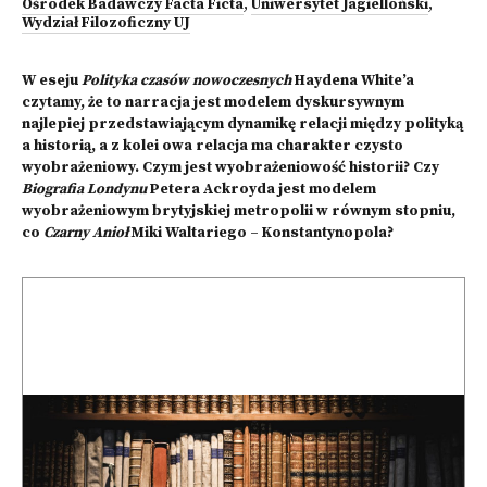
Ośrodek Badawczy Facta Ficta
,
Uniwersytet Jagielloński
,
Wydział Filozoficzny UJ
W eseju
Polityka czasów nowoczesnych
Haydena White’a
czytamy, że to narracja jest modelem dyskursywnym
najlepiej przedstawiającym dynamikę relacji między polityką
a historią, a z kolei owa relacja ma charakter czysto
wyobrażeniowy. Czym jest wyobrażeniowość historii? Czy
Biografia Londynu
Petera Ackroyda jest modelem
wyobrażeniowym brytyjskiej metropolii w równym stopniu,
co
Czarny Anioł
Miki Waltariego – Konstantynopola?