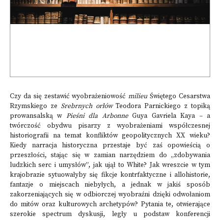
Czy da się zestawić wyobrażeniowość
milieu
Świętego Cesarstwa
Rzymskiego ze
Srebrnych orłów
Teodora Parnickiego z topiką
prowansalską w
Pieśni dla Arbonne
Guya Gavriela Kaya – a
twórczość obydwu pisarzy z wyobrażeniami współczesnej
historiografii na temat konfliktów geopolitycznych XX wieku?
Kiedy narracja historyczna przestaje być zaś opowieścią o
przeszłości, stając się w zamian narzędziem do „zdobywania
ludzkich serc i umysłów”, jak ujął to White? Jak wreszcie w tym
krajobrazie sytuowałyby się fikcje kontrfaktyczne i allohistorie,
fantazje o miejscach niebyłych, a jednak w jakiś sposób
zakorzeniających się w odbiorczej wyobraźni dzięki odwołaniom
do mitów oraz kulturowych archetypów? Pytania te, otwierające
szerokie spectrum dyskusji, legły u podstaw konferencji