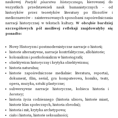
naukowej
Poetyki pisarstwa historycznego
, kierowanej do
wszystkich przedstawicieli nauk humanistycznych – od
historyków przez teoretyków literatury po filozofów i
medioznawców – zainteresowanych sposobami zapośredniczania
narracji historycznej w tekstach kultury.
W obrębie bardziej
szczegółowych pól możliwej refleksji znajdowałyby się
ponadto:
Nowy Historyzm i postmodernistyczne narracje o historii;
historie alternatywne, narracje kontrfaktyczne, allohistorie;
kolonializm i postkolonializm w historiografii;
obiektywizm historyczny i krytyka obiektywizmu;
historia naturalna;
historie zapośredniczone medialnie: literatura, reportaż,
dokument, film, serial, gra komputerowa, komiks, teatr,
opera, muzyka, sztuki plastyczne;
subwersywne narracje historyczne, kobieca historia i
herstory
;
historia życia codziennego (historia ubioru, historie miast,
historie klas społecznych, historia zbrodni);
historia i mit, krytyka archetypowa;
ciało i historia, historie seksualności;