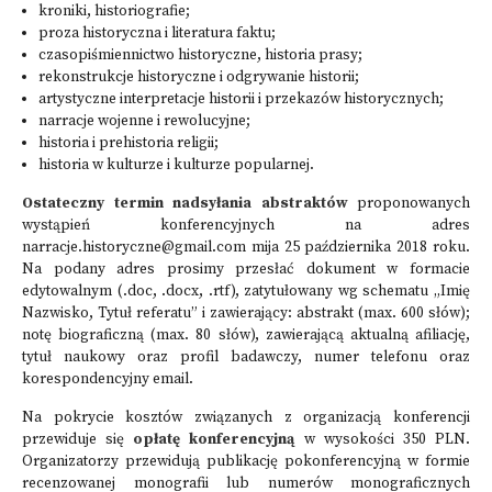
kroniki, historiografie;
proza historyczna i literatura faktu;
czasopiśmiennictwo historyczne, historia prasy;
rekonstrukcje historyczne i odgrywanie historii;
artystyczne interpretacje historii i przekazów historycznych;
narracje wojenne i rewolucyjne;
historia i prehistoria religii;
historia w kulturze i kulturze popularnej.
Ostateczny termin nadsyłania abstraktów
proponowanych
wystąpień konferencyjnych na adres
narracje.historyczne@gmail.com
mija 25 października 2018 roku.
Na podany adres prosimy przesłać dokument w formacie
edytowalnym (.doc, .docx, .rtf), zatytułowany wg schematu „Imię
Nazwisko, Tytuł referatu” i zawierający: abstrakt (max. 600 słów);
notę biograficzną (max. 80 słów), zawierającą aktualną afiliację,
tytuł naukowy oraz profil badawczy, numer telefonu oraz
korespondencyjny email.
Na pokrycie kosztów związanych z organizacją konferencji
przewiduje się
opłatę konferencyjną
w wysokości 350 PLN.
Organizatorzy przewidują publikację pokonferencyjną w formie
recenzowanej monografii lub numerów monograficznych