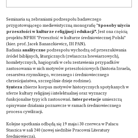
Seminaria są zebraniami podzespołu badawczego
przygotowującego mediewistyczną monografię "
Sposoby użycia
przeszłości w kulturze religijnej i edukacji".
Jest ona częścią
projektu NPRH "Przeszłość w kulturze średniowiecznej Polski"
(kier. prof. Jacek Banaszkiewicz, IH PAN).
Badania
analityczne
podzespołu wychodzą od przeszukiwania
źródeł biblijnych, liturgicznych (zwłaszcza brewiarzowych),
homiletycznych, hagiografii w celu zestawienia przypadków
zastosowania w nich motywów przeszłościowych (historia Izraela,
cesarstwa rzymskiego, wczesnego i średniowiecznego
chrześcijaństwa, szczególnie dzieje rodzime).
Synteza
zbierze korpus motywów historycznych spotykanych w
sferze kultury religijnej i intelektualnej oraz wyznaczy
funkcjonalne typy ich zastosowań.
Interpretacje
umieszczą
opisywane działania poznawcze w ramach średniowiecznego
procesu cywilizacji.
Kolejne spotkania odbędą się 19 maja i 30 czerwca w Pałacu
Staszica w sali 240 (nowej siedzibie Pracowni Literatury
Średniowiecza).