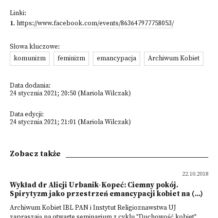
Linki:
1
.
https://www.facebook.com/events/863647977758053/
Słowa kluczowe:
komunizm
feminizm
emancypacja
Archiwum Kobiet
Data dodania:
24 stycznia 2021; 20:50 (Mariola Wilczak)
Data edycji:
24 stycznia 2021; 21:01 (Mariola Wilczak)
Zobacz także
22.10.2018
Wykład dr Alicji Urbanik-Kopeć: Ciemny pokój.
Spirytyzm jako przestrzeń emancypacji kobiet na (...)
Archiwum Kobiet IBL PAN i Instytut Religioznawstwa UJ
zapraszają na otwarte seminarium z cyklu "Duchowość kobiet",