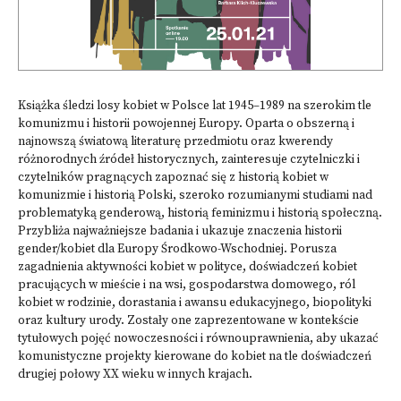
Książka śledzi losy kobiet w Polsce lat 1945–1989 na szerokim tle
komunizmu i historii powojennej Europy. Oparta o obszerną i
najnowszą światową literaturę przedmiotu oraz kwerendy
różnorodnych źródeł historycznych, zainteresuje czytelniczki i
czytelników pragnących zapoznać się z historią kobiet w
komunizmie i historią Polski, szeroko rozumianymi studiami nad
problematyką genderową, historią feminizmu i historią społeczną.
Przybliża najważniejsze badania i ukazuje znaczenia historii
gender/kobiet dla Europy Środkowo-Wschodniej. Porusza
zagadnienia aktywności kobiet w polityce, doświadczeń kobiet
pracujących w mieście i na wsi, gospodarstwa domowego, ról
kobiet w rodzinie, dorastania i awansu edukacyjnego, biopolityki
oraz kultury urody. Zostały one zaprezentowane w kontekście
tytułowych pojęć nowoczesności i równouprawnienia, aby ukazać
komunistyczne projekty kierowane do kobiet na tle doświadczeń
drugiej połowy XX wieku w innych krajach.