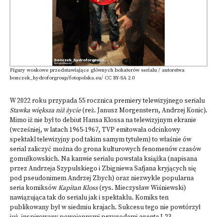
Figury woskowe przedstawiające głównych bohaterów serialu / autorstwa
bonczek_hydroforgroup/fotopolska.eu/ CC BY-SA 2.0
W 2022 roku przypada 55 rocznica premiery telewizyjnego serialu
Stawka większa niż życie
(reż. Janusz Morgenstern, Andrzej Konic).
Mimo iż nie był to debiut Hansa Klossa na telewizyjnym ekranie
(wcześniej, w latach 1965-1967, TVP emitowała odcinkowy
spektakl telewizyjny pod takim samym tytułem) to właśnie ów
serial zaliczyć można do grona kulturowych fenomenów czasów
gomułkowskich. Na kanwie serialu powstała książka (napisana
przez Andrzeja Szypulskiego i Zbigniewa Safjana kryjących się
pod pseudonimem Andrzej Zbych) oraz niezwykle popularna
seria komiksów
Kapitan Kloss
(rys. Mieczysław Wiśniewski)
nawiązująca tak do serialu jak i spektaklu. Komiks ten
publikowany był w siedmiu krajach. Sukcesu tego nie powtórzył