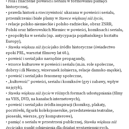
• rola i znaczenie powieści i serialu w formowaniu pamięci
historycznej,
• prawda historii a rzeczywistość ukazana w powieści i serialu,
przemilczenia i białe plamy w
Stawce większej niż życie
,
• relacje polsko-niemieckie i polsko-radzieckie, obraz ZSRR,
Polski oraz hitlerowskich Niemiec w powieści, komiksach i serialu,
• geopolityka w serialu (np. antycypacja pojałtańskiego kształtu
Europy),
•
Stawka większa niż życie
jako źródło historyczne (świadectwo
epoki PRL, warsztat filmowy lat 60.),
• powieść i serial jako narzędzie propagandy,
• wzorce kulturowe w powieści i serialu (m.in. role społeczne,
dobrzy i źli Niemcy, wizerunek żołnierza, relacje damsko-męskie),
• powieść i serial jako fenomeny społeczne,
• „kultowość” powieści, serialu i komiksów (gry i zabawy, wpływ
na język),
•
Stawka większa niż życie
w różnych formach udostępniania (filmy
na VHS, DVD, na kanałach internetowych),
• powieść i serial jako źródła inspiracji (komiksy, plakaty,
pocztówki, figurki kolekcjonerskie, przedstawienia teatralne,
piosenki, wiersze, gry komputerowe),
• pamięć o serialu w przestrzeni publicznej,
Stawka większa niż
życie
jako punkt odniesienia dla działań wystawienniczych,