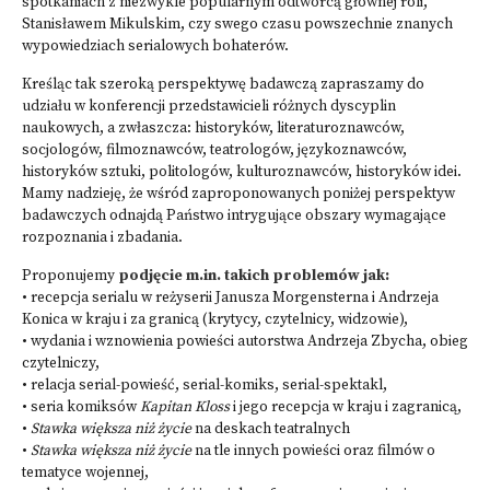
spotkaniach z niezwykle popularnym odtwórcą głównej roli,
Stanisławem Mikulskim, czy swego czasu powszechnie znanych
wypowiedziach serialowych bohaterów.
Kreśląc tak szeroką perspektywę badawczą zapraszamy do
udziału w konferencji przedstawicieli różnych dyscyplin
naukowych, a zwłaszcza: historyków, literaturoznawców,
socjologów, filmoznawców, teatrologów, językoznawców,
historyków sztuki, politologów, kulturoznawców, historyków idei.
Mamy nadzieję, że wśród zaproponowanych poniżej perspektyw
badawczych odnajdą Państwo intrygujące obszary wymagające
rozpoznania i zbadania.
Proponujemy
podjęcie m.in. takich problemów jak:
• recepcja serialu w reżyserii Janusza Morgensterna i Andrzeja
Konica w kraju i za granicą (krytycy, czytelnicy, widzowie),
• wydania i wznowienia powieści autorstwa Andrzeja Zbycha, obieg
czytelniczy,
• relacja serial-powieść, serial-komiks, serial-spektakl,
• seria komiksów
Kapitan Kloss
i jego recepcja w kraju i zagranicą,
•
Stawka większa niż życie
na deskach teatralnych
•
Stawka większa niż życie
na tle innych powieści oraz filmów o
tematyce wojennej,