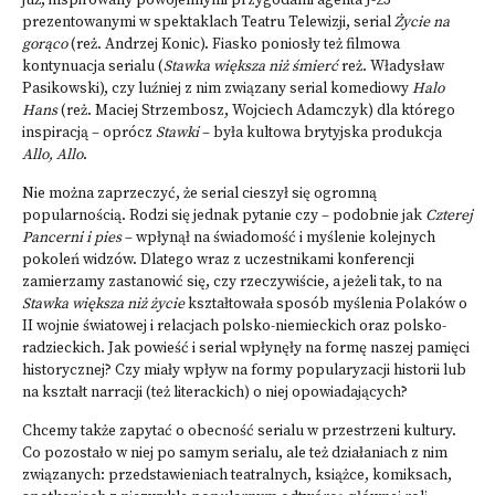
już, inspirowany powojennymi przygodami agenta J-23
prezentowanymi w spektaklach Teatru Telewizji, serial
Życie na
gorąco
(reż. Andrzej Konic). Fiasko poniosły też filmowa
kontynuacja serialu (
Stawka większa niż śmierć
reż. Władysław
Pasikowski), czy luźniej z nim związany serial komediowy
Halo
Hans
(reż. Maciej Strzembosz, Wojciech Adamczyk) dla którego
inspiracją – oprócz
Stawki
– była kultowa brytyjska produkcja
Allo, Allo
.
Nie można zaprzeczyć, że serial cieszył się ogromną
popularnością. Rodzi się jednak pytanie czy – podobnie jak
Czterej
Pancerni i pies
– wpłynął na świadomość i myślenie kolejnych
pokoleń widzów. Dlatego wraz z uczestnikami konferencji
zamierzamy zastanowić się, czy rzeczywiście, a jeżeli tak, to na
Stawka większa niż życie
kształtowała sposób myślenia Polaków o
II wojnie światowej i relacjach polsko-niemieckich oraz polsko-
radzieckich. Jak powieść i serial wpłynęły na formę naszej pamięci
historycznej? Czy miały wpływ na formy popularyzacji historii lub
na kształt narracji (też literackich) o niej opowiadających?
Chcemy także zapytać o obecność serialu w przestrzeni kultury.
Co pozostało w niej po samym serialu, ale też działaniach z nim
związanych: przedstawieniach teatralnych, książce, komiksach,