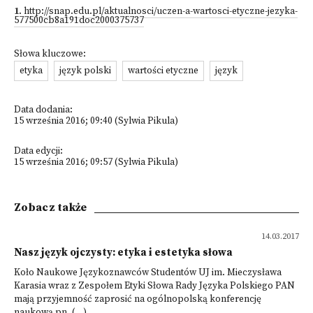
1
.
http://snap.edu.pl/aktualnosci/uczen-a-wartosci-etyczne-jezyka-
577500cb8a191doc2000375737
Słowa kluczowe:
etyka
język polski
wartości etyczne
język
Data dodania:
15 września 2016; 09:40 (Sylwia Pikula)
Data edycji:
15 września 2016; 09:57 (Sylwia Pikula)
Zobacz także
14.03.2017
Nasz język ojczysty: etyka i estetyka słowa
Koło Naukowe Językoznawców Studentów UJ im. Mieczysława
Karasia wraz z Zespołem Etyki Słowa Rady Języka Polskiego PAN
mają przyjemność zaprosić na ogólnopolską konferencję
naukową pn. (...)