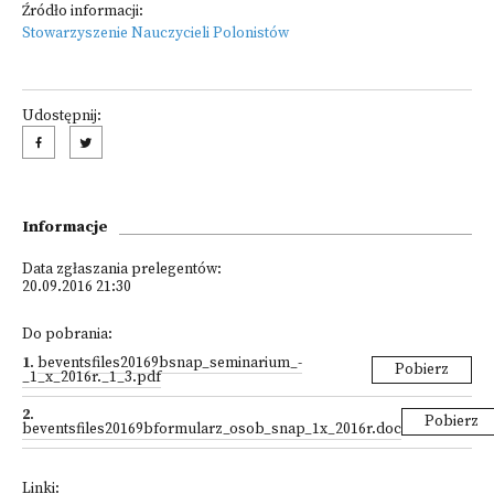
Źródło informacji:
Stowarzyszenie Nauczycieli Polonistów
Udostępnij:
Informacje
Data zgłaszania prelegentów:
20.09.2016 21:30
Do pobrania:
1
.
beventsfiles20169bsnap_seminarium_-
Pobierz
_1_x_2016r._1_3.pdf
2
.
Pobierz
beventsfiles20169bformularz_osob_snap_1x_2016r.doc
Linki: