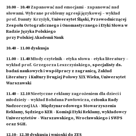
10.00 – 10.40
Zapanować nad emocjami - zapanować nad
słowami. Wybrane problemy agresji językowej
–
wykład
prof. Danuty Krzyżyk
, Uniwersytet Śląski, Przewodniczącej
Zespołu Ortograficznego i Onomastycznego i Etyki Słowa w
Radzie Języka Polskiego
przy Polskiej Akademii Nauk
10.40 – 11.00 dyskusja
11.00 – 11.40
M
łody czytelnik - etyka słowa - etyka literatury –
wykład prof. Grzegorza Leszczyńskiego
, specjalisty ds.
badań naukowych i współpracy z zagranicą, Zakład
Literatury i Kultury Drugiej Połowy XIX Wieku, Uniwersytet
Warszawski
11.40 – 12.10
Nieetyczne reklamy zagrożeniem dla dzieci i
młodzieży – wykład Bohdana Pawłowicza
, członka Rady
Nadzorczej IAA - Międzynarodowego Stowarzyszenia
Reklamy, Sędziego KER - Komisji Etyki Reklamy, wykładowcy
Uniwersytetów - Warszawskiego, Wrocławskiego i SWPS
oraz SGH.
12.10– 12.30 dyskusja i wnioski do ZES