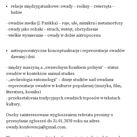
relacje międzygatunkowe: owady – rośliny – zwierzęta –
ludzie
- owadzie media (J. Parikka) – roje, ule, mimikra i metamorfozy
- owady jako robaki – strach, wstręt, obrzydzenie
- wielkie wymieranie – owady w dobie antropocenu
antropocentryczne konceptualizacje i reprezentacje owadów
dawniej i dziś
- między maszyną a „swawolnym Konikiem polnym” – status
owadów w kontekście animal studies
- „archeologia entomologii” – dzieje studiów nad owadami
- reprezentacje owadów w kulturze popularnej (muzyka, film,
literatura, komiks)
- przekształcenia tradycyjnych owadzich toposów w tekstach
kultury.
Osoby zainteresowane wygłoszeniem referatu prosimy o
przesyłanie zgłoszeń do 31.01.2020 roku na adres
owady.konferencja@gmail.com
.