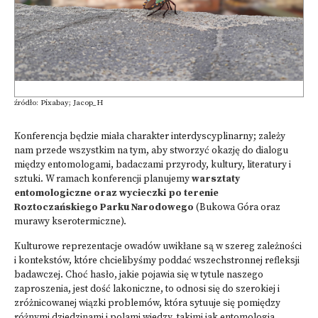
źródło: Pixabay; Jacop_H
Konferencja będzie miała charakter interdyscyplinarny; zależy
nam przede wszystkim na tym, aby stworzyć okazję do dialogu
między entomologami, badaczami przyrody, kultury, literatury i
sztuki. W ramach konferencji planujemy
warsztaty
entomologiczne oraz wycieczki po terenie
Roztoczańskiego Parku Narodowego
(Bukowa Góra oraz
murawy kserotermiczne).
Kulturowe reprezentacje owadów uwikłane są w szereg zależności
i kontekstów, które chcielibyśmy poddać wszechstronnej refleksji
badawczej. Choć hasło, jakie pojawia się w tytule naszego
zaproszenia, jest dość lakoniczne, to odnosi się do szerokiej i
zróżnicowanej wiązki problemów, która sytuuje się pomiędzy
różnymi dziedzinami i polami wiedzy, takimi jak entomologia,