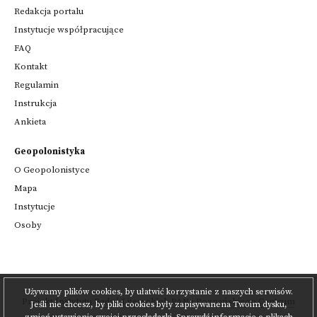
Redakcja portalu
Instytucje współpracujące
FAQ
Kontakt
Regulamin
Instrukcja
Ankieta
Geopolonistyka
O Geopolonistyce
Mapa
Instytucje
Osoby
Używamy plików cookies, by ułatwić korzystanie z naszych serwisów.
Projekt
Instytutu Badań Literackich PAN
i
Poznańskiego Centrum
Jeśli nie chcesz, by pliki cookies były zapisywanena Twoim dysku,