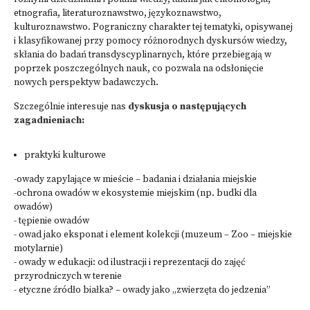
etnografia, literaturoznawstwo, językoznawstwo,
kulturoznawstwo. Pograniczny charakter tej tematyki, opisywanej
i klasyfikowanej przy pomocy różnorodnych dyskursów wiedzy,
skłania do badań transdyscyplinarnych, które przebiegają w
poprzek poszczególnych nauk, co pozwala na odsłonięcie
nowych perspektyw badawczych.
Szczególnie interesuje nas
dyskusja o następujących
zagadnieniach:
praktyki kulturowe
-owady zapylające w mieście – badania i działania miejskie
-ochrona owadów w ekosystemie miejskim (np. budki dla
owadów)
- tępienie owadów
- owad jako eksponat i element kolekcji (muzeum – Zoo – miejskie
motylarnie)
- owady w edukacji: od ilustracji i reprezentacji do zajęć
przyrodniczych w terenie
- etyczne źródło białka? – owady jako „zwierzęta do jedzenia”