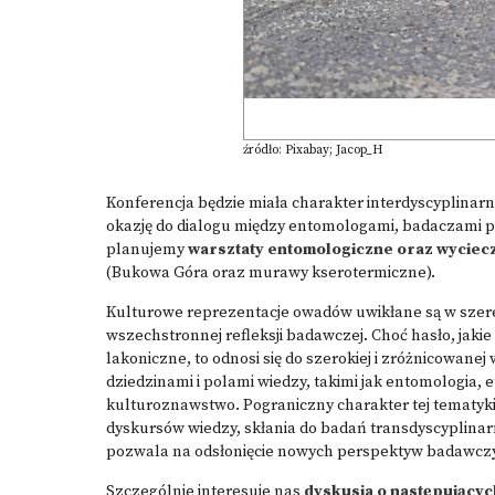
źródło: Pixabay; Jacop_H
Konferencja będzie miała charakter interdyscyplinar
okazję do dialogu między entomologami, badaczami prz
planujemy
warsztaty entomologiczne oraz wyciec
(Bukowa Góra oraz murawy kserotermiczne).
Kulturowe reprezentacje owadów uwikłane są w szereg
wszechstronnej refleksji badawczej. Choć hasło, jakie 
lakoniczne, to odnosi się do szerokiej i zróżnicowane
dziedzinami i polami wiedzy, takimi jak entomologia,
kulturoznawstwo. Pograniczny charakter tej tematyki
dyskursów wiedzy, skłania do badań transdyscyplina
pozwala na odsłonięcie nowych perspektyw badawcz
Szczególnie interesuje nas
dyskusja o następującyc