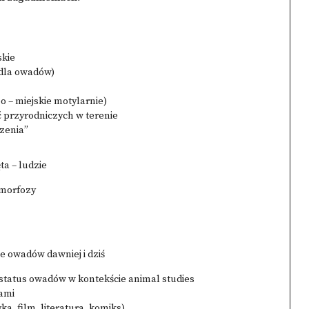
skie
 dla owadów)
o – miejskie motylarnie)
jęć przyrodniczych w terenie
dzenia”
ta – ludzie
tamorfozy
e owadów dawniej i dziś
status owadów w kontekście animal studies
dami
, film, literatura, komiks)