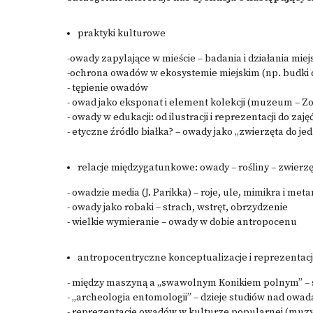
praktyki kulturowe
-owady zapylające w mieście – badania i działania miej
-ochrona owadów w ekosystemie miejskim (np. budki
- tępienie owadów
- owad jako eksponat i element kolekcji (muzeum – Zo
- owady w edukacji: od ilustracji i reprezentacji do za
- etyczne źródło białka? – owady jako „zwierzęta do je
relacje międzygatunkowe: owady – rośliny – zwierzę
- owadzie media (J. Parikka) – roje, ule, mimikra i me
- owady jako robaki – strach, wstręt, obrzydzenie
- wielkie wymieranie – owady w dobie antropocenu
antropocentryczne konceptualizacje i reprezentacj
- między maszyną a „swawolnym Konikiem polnym” – 
- „archeologia entomologii” – dzieje studiów nad owa
- reprezentacje owadów w kulturze popularnej (muzyka