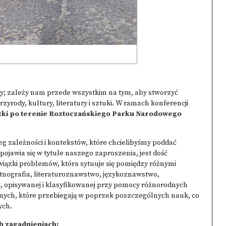
ny; zależy nam przede wszystkim na tym, aby stworzyć
yrody, kultury, literatury i sztuki. W ramach konferencji
zki po terenie Roztoczańskiego Parku Narodowego
 zależności i kontekstów, które chcielibyśmy poddać
pojawia się w tytule naszego zaproszenia, jest dość
j wiązki problemów, która sytuuje się pomiędzy różnymi
 etnografia, literaturoznawstwo, językoznawstwo,
, opisywanej i klasyfikowanej przy pomocy różnorodnych
rnych, które przebiegają w poprzek poszczególnych nauk, co
ych.
h zagadnieniach: