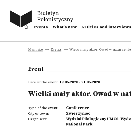
Events
What's new
Articles and interview
Wielki mały aktor. Owad w naturze i k
Main site
Events
Event
Date of the event:
19.05.2020 - 21.05.2020
Wielki mały aktor. Owad w nat
Conference
Type of the event:
Zwierzyniec
City or town:
Wydział Filologiczny UMCS
,
Wydzi
Organisers:
National Park