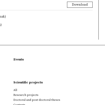
Download
czak)
a)
Events
Scientific projects
All
Research projects
Doctoral and post-doctoral theses
Contests