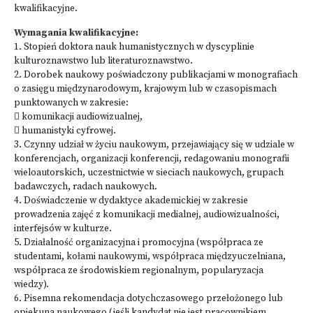
kwalifikacyjne.
Wymagania kwalifikacyjne:
1. Stopień doktora nauk humanistycznych w dyscyplinie
kulturoznawstwo lub literaturoznawstwo.
2. Dorobek naukowy poświadczony publikacjami w monografiach
o zasięgu międzynarodowym, krajowym lub w czasopismach
punktowanych w zakresie:
 komunikacji audiowizualnej,
 humanistyki cyfrowej.
3. Czynny udział w życiu naukowym, przejawiający się w udziale w
konferencjach, organizacji konferencji, redagowaniu monografii
wieloautorskich, uczestnictwie w sieciach naukowych, grupach
badawczych, radach naukowych.
4. Doświadczenie w dydaktyce akademickiej w zakresie
prowadzenia zajęć z komunikacji medialnej, audiowizualności,
interfejsów w kulturze.
5. Działalność organizacyjna i promocyjna (współpraca ze
studentami, kołami naukowymi, współpraca międzyuczelniana,
współpraca ze środowiskiem regionalnym, popularyzacja
wiedzy).
6. Pisemna rekomendacja dotychczasowego przełożonego lub
opiekuna naukowego (jeśli kandydat nie jest pracownikiem