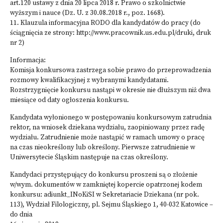
art.120 ustawy z dnia 20 lipca 2018 r. Prawo o szkolnictwie
wyższym i nauce (Dz. U. z 30.08.2018 r., poz. 1668).
11. Klauzula informacyjna RODO dla kandydatów do pracy (do
ściągnięcia ze strony: http://www.pracownik.us.edu.pl/druki, druk
nr 2)
Informacja:
Komisja konkursowa zastrzega sobie prawo do przeprowadzenia
rozmowy kwalifikacyjnej z wybranymi kandydatami.
Rozstrzygnięcie konkursu nastąpi w okresie nie dłuższym niż dwa
miesiące od daty ogłoszenia konkursu.
Kandydata wyłonionego w postępowaniu konkursowym zatrudnia
rektor, na wniosek dziekana wydziału, zaopiniowany przez radę
wydziału. Zatrudnienie może nastąpić w ramach umowy o pracę
na czas nieokreślony lub określony. Pierwsze zatrudnienie w
Uniwersytecie Śląskim następuje na czas określony.
Kandydaci przystępujący do konkursu proszeni są o złożenie
w/wym. dokumentów w zamkniętej kopercie opatrzonej kodem
konkursu: adiunkt_INoKiSI w Sekretariacie Dziekana (nr pok.
113), Wydział Filologiczny, pl. Sejmu Śląskiego 1, 40-032 Katowice –
do dnia