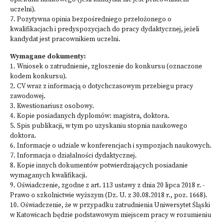
uczelni).
7. Pozytywna opinia bezpośredniego przełożonego o
kwalifikacjach i predyspozycjach do pracy dydaktycznej, jeżeli
kandydat jest pracownikiem uczelni.
Wymagane dokumenty:
1. Wniosek o zatrudnienie, zgłoszenie do konkursu (oznaczone
kodem konkursu).
2. CV wraz z informacją o dotychczasowym przebiegu pracy
zawodowej.
3. Kwestionariusz osobowy.
4. Kopie posiadanych dyplomów: magistra, doktora.
5. Spis publikacji, w tym po uzyskaniu stopnia naukowego
doktora.
6. Informacje o udziale w konferencjach i sympozjach naukowych.
7. Informacja o działalności dydaktycznej.
8. Kopie innych dokumentów potwierdzających posiadanie
wymaganych kwalifikacji.
9. Oświadczenie, zgodne z art. 113 ustawy z dnia 20 lipca 2018 r. -
Prawo o szkolnictwie wyższym (Dz. U. z 30.08.2018 r., poz. 1668).
10. Oświadczenie, że w przypadku zatrudnienia Uniwersytet Śląski
w Katowicach będzie podstawowym miejscem pracy w rozumieniu