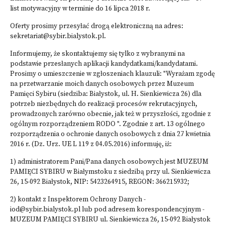
list motywacyjny w terminie do 16 lipca 2018 r.
Oferty prosimy przesyłać drogą elektroniczną na adres:
sekretariat@sybir.bialystok.pl.
Informujemy, że skontaktujemy się tylko z wybranymi na
podstawie przesłanych aplikacji kandydatkami/kandydatami.
Prosimy o umieszczenie w zgłoszeniach klauzuli: "Wyrażam zgodę
na przetwarzanie moich danych osobowych przez Muzeum
Pamięci Sybiru (siedziba: Białystok, ul. H. Sienkiewicza 26) dla
potrzeb niezbędnych do realizacji procesów rekrutacyjnych,
prowadzonych zarówno obecnie, jak też w przyszłości, zgodnie z
ogólnym rozporządzeniem RODO ". Zgodnie z art. 13 ogólnego
rozporządzenia o ochronie danych osobowych z dnia 27 kwietnia
2016 r. (Dz. Urz. UE L 119 z 04.05.2016) informuję, iż:
1) administratorem Pani/Pana danych osobowych jest MUZEUM
PAMIĘCI SYBIRU w Białymstoku z siedzibą przy ul. Sienkiewicza
26, 15-092 Białystok, NIP: 5423264915, REGON: 366215932;
2) kontakt z Inspektorem Ochrony Danych -
iod@sybir.bialystok.pl lub pod adresem korespondencyjnym -
MUZEUM PAMIĘCI SYBIRU ul. Sienkiewicza 26, 15-092 Białystok