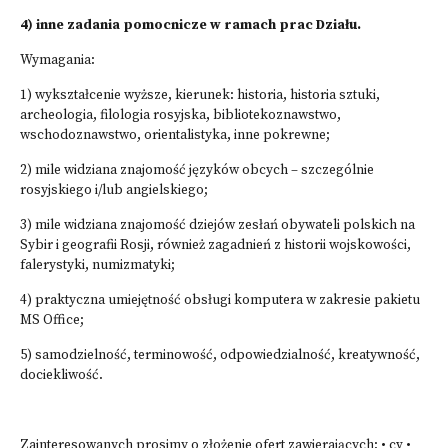
4) inne zadania pomocnicze w ramach prac Działu.
Wymagania:
1) wykształcenie wyższe, kierunek: historia, historia sztuki,
archeologia, filologia rosyjska, bibliotekoznawstwo,
wschodoznawstwo, orientalistyka, inne pokrewne;
2) mile widziana znajomość języków obcych – szczególnie
rosyjskiego i/lub angielskiego;
3) mile widziana znajomość dziejów zesłań obywateli polskich na
Sybir i geografii Rosji, również zagadnień z historii wojskowości,
falerystyki, numizmatyki;
4) praktyczna umiejętność obsługi komputera w zakresie pakietu
MS Office;
5) samodzielność, terminowość, odpowiedzialność, kreatywność,
dociekliwość.
Zainteresowanych prosimy o złożenie ofert zawierających: • cv •