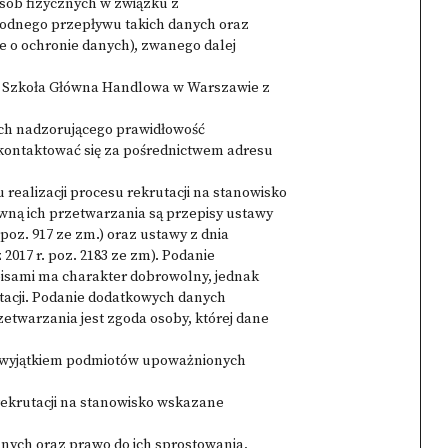
 osób fizycznych w związku z
odnego przepływu takich danych oraz
e o ochronie danych), zwanego dalej
t Szkoła Główna Handlowa w Warszawie z
ych nadzorującego prawidłowość
kontaktować się za pośrednictwem adresu
realizacji procesu rekrutacji na stanowisko
ną ich przetwarzania są przepisy ustawy
. poz. 917 ze zm.) oraz ustawy z dnia
 2017 r. poz. 2183 ze zm). Podanie
isami ma charakter dobrowolny, jednak
utacji. Podanie dodatkowych danych
etwarzania jest zgoda osoby, której dane
a wyjątkiem podmiotów upoważnionych
ekrutacji na stanowisko wskazane
anych oraz prawo do ich sprostowania,