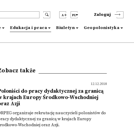
Zaloguj
A
PL
e
Edukacja i praca
Biuletyn
Geopolonistyka
Zobacz także
12.12.2018
Poloniści do pracy dydaktycznej za granicą
w krajach Europy Środkowo-Wschodniej
oraz Azji
RPEG organizuje rekrutację nauczycieli polonistów do
racy dydaktycznej za granicą w krajach Europy
Środkowo-Wschodniej oraz Azji.