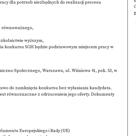
s
acy dla potrzeb niezbędnych do realizacji procesu
g
u równoważnego,
 szkolnictwie wyższym,
ania konkursu SGH będzie podstawowym miejscem pracy w
czno-Społecznego, Warszawa, ul. Wiśniowa 41, pok. 53, w
awo do zamknięcia konkursu bez wyłaniania kandydata.
est równoznaczne z odrzuceniem jego oferty. Dokumenty
rlamentu Europejskiego i Rady (UE)