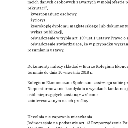
moich danych osobowych zawartych w mojej ofercie pr
rekrutacji”,
− kwestionariusz osobowy,
− życiorys,
− kserokopię dyplomu magisterskiego lub dokument
− wykaz publikacji,
− oświadczenie w trybie art. 109 ust.1 ustawy Prawo o
− oświadczenie stwierdzające, że w przypadku wygr
rozumieniu ustawy.
Dokumenty należy składać w Biurze Kolegium Ekonomi
terminie do dnia 10 września 2018 r..
Kolegium Ekonomiczno-Społeczne zastrzega sobie pr
Niepoinformowanie kandydata o wynikach konkursu j
osób nieprzyjętych zostaną zwrócone
zainteresowanym na ich prośbę.
Uczelnia nie zapewnia mieszkania.
Jednocześnie na podstawie art. 13 Rozporządzenia Pa