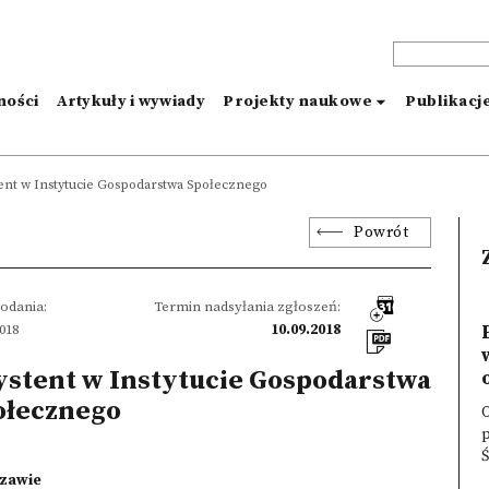
ności
Artykuły i wywiady
Projekty naukowe
Publikacj
ent w Instytucie Gospodarstwa Społecznego
Powrót
odania:
Termin nadsyłania zgłoszeń:
2018
10.09.2018
ystent w Instytucie Gospodarstwa
ołecznego
O
p
zawie