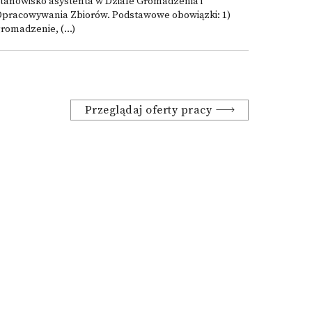
tanowisko asystenta w Dziale Gromadzenia i
Opracowywania Zbiorów. Podstawowe obowiązki: 1)
romadzenie, (...)
Przeglądaj oferty pracy