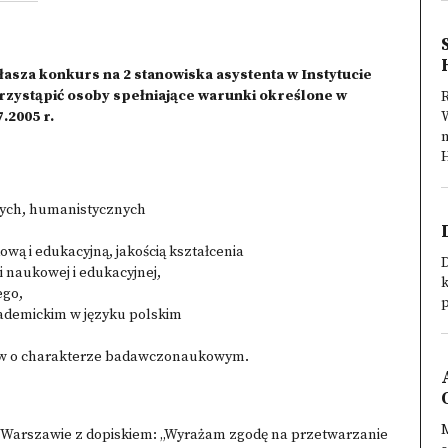
sza konkurs na 2 stanowiska asystenta w Instytucie
ystąpić osoby spełniające warunki określone w
.2005 r.
n
nych, humanistycznych
wą i edukacyjną, jakością kształcenia
 naukowej i edukacyjnej,
k
ego,
ademickim w języku polskim
któw o charakterze badawczonaukowym.
w Warszawie z dopiskiem: „Wyrażam zgodę na przetwarzanie