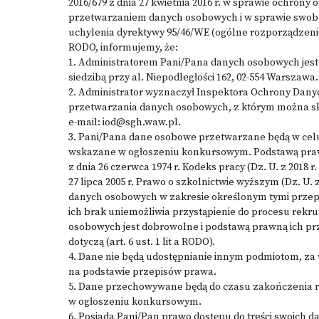
2016/679 z dnia 27 kwietnia 2016 r. w sprawie ochrony
przetwarzaniem danych osobowych i w sprawie swob
uchylenia dyrektywy 95/46/WE (ogólne rozporządzeni
RODO, informujemy, że:
1. Administratorem Pani/Pana danych osobowych jes
siedzibą przy al. Niepodległości 162, 02-554 Warszawa.
2. Administrator wyznaczył Inspektora Ochrony Dan
przetwarzania danych osobowych, z którym można s
e-mail: iod@sgh.waw.pl.
3. Pani/Pana dane osobowe przetwarzane będą w celu 
wskazane w ogłoszeniu konkursowym. Podstawą praw
z dnia 26 czerwca 1974 r. Kodeks pracy (Dz. U. z 2018 r
27 lipca 2005 r. Prawo o szkolnictwie wyższym (Dz. U. z
danych osobowych w zakresie określonym tymi przep
ich brak uniemożliwia przystąpienie do procesu rekr
osobowych jest dobrowolne i podstawą prawną ich prz
dotyczą (art. 6 ust. 1 lit a RODO).
4. Dane nie będą udostępnianie innym podmiotom, z
na podstawie przepisów prawa.
5. Dane przechowywane będą do czasu zakończenia r
w ogłoszeniu konkursowym.
6. Posiada Pani/Pan prawo dostępu do treści swoich d