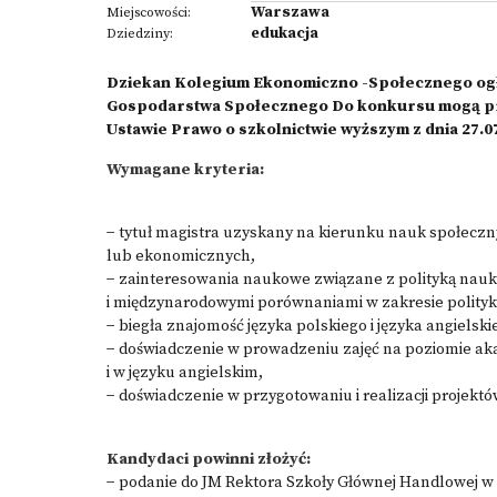
Warszawa
Miejscowości:
edukacja
Dziedziny:
Dziekan Kolegium Ekonomiczno -Społecznego ogła
Gospodarstwa Społecznego Do konkursu mogą prz
Ustawie Prawo o szkolnictwie wyższym z dnia 27.07
Wymagane kryteria:
− tytuł magistra uzyskany na kierunku nauk społecz
lub ekonomicznych,
− zainteresowania naukowe związane z polityką nauko
i międzynarodowymi porównaniami w zakresie polityki
− biegła znajomość języka polskiego i języka angielski
− doświadczenie w prowadzeniu zajęć na poziomie ak
i w języku angielskim,
− doświadczenie w przygotowaniu i realizacji proje
Kandydaci powinni złożyć:
− podanie do JM Rektora Szkoły Głównej Handlowej 