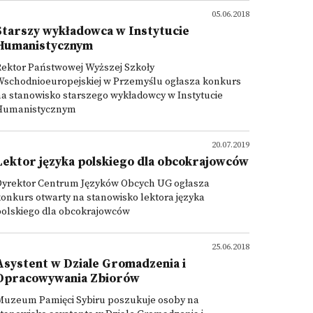
05.06.2018
Starszy wykładowca w Instytucie
Humanistycznym
Rektor Państwowej Wyższej Szkoły
Wschodnioeuropejskiej w Przemyślu ogłasza konkurs
a stanowisko starszego wykładowcy w Instytucie
Humanistycznym
20.07.2019
Lektor języka polskiego dla obcokrajowców
Dyrektor Centrum Języków Obcych UG ogłasza
onkurs otwarty na stanowisko lektora języka
polskiego dla obcokrajowców
25.06.2018
Asystent w Dziale Gromadzenia i
Opracowywania Zbiorów
Muzeum Pamięci Sybiru poszukuje osoby na