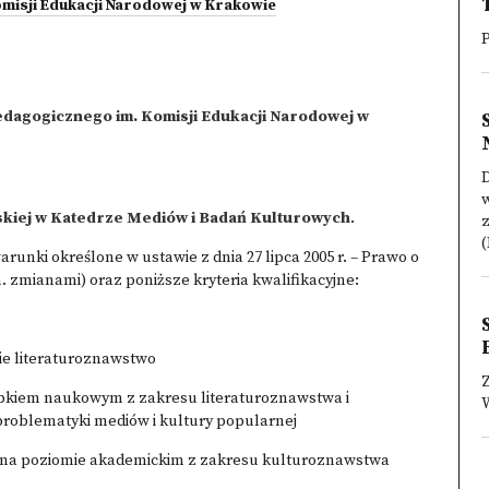
omisji Edukacji Narodowej w Krakowie
edagogicznego im. Komisji Edukacji Narodowej w
D
w
olskiej w Katedrze Mediów i Badań Kulturowych
.
z
(
runki określone w ustawie z dnia 27 lipca 2005 r. – Prawo o
n. zmianami) oraz poniższe kryteria kwalifikacyjne:
ie literaturoznawstwo
kiem naukowym z zakresu literaturoznawstwa i
W
oblematyki mediów i kultury popularnej
 na poziomie akademickim z zakresu kulturoznawstwa