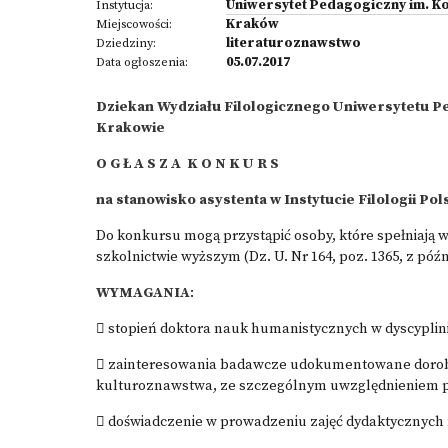
Uniwersytet Pedagogiczny im. K
Instytucja:
Kraków
Miejscowości:
literaturoznawstwo
Dziedziny:
05.07.2017
Data ogłoszenia:
Dziekan Wydziału Filologicznego Uniwersytetu P
Krakowie
O G Ł A S Z A K O N K U R S
na stanowisko asystenta w Instytucie Filologii P
Do konkursu mogą przystąpić osoby, które spełniają wa
szkolnictwie wyższym (Dz. U. Nr 164, poz. 1365, z póź
WYMAGANIA
:
 stopień doktora nauk humanistycznych w dyscyplin
 zainteresowania badawcze udokumentowane dorob
kulturoznawstwa, ze szczególnym uwzględnieniem pr
 doświadczenie w prowadzeniu zajęć dydaktycznych