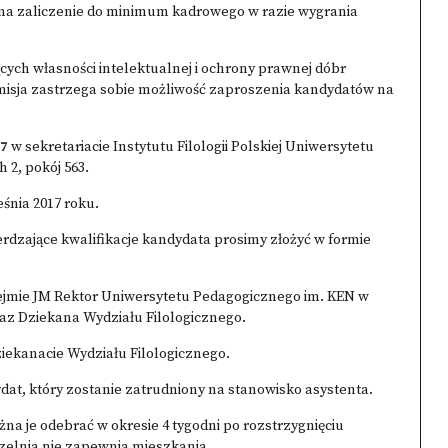
na zaliczenie do minimum kadrowego w razie wygrania
ących własności intelektualnej i ochrony prawnej dóbr
isja zastrzega sobie możliwość zaproszenia kandydatów na
17
w sekretariacie Instytutu Filologii Polskiej Uniwersytetu
 2, pokój 563.
śnia 2017 roku.
rdzające kwalifikacje kandydata prosimy złożyć w formie
ejmie JM Rektor Uniwersytetu Pedagogicznego im. KEN w
raz Dziekana Wydziału Filologicznego.
iekanacie Wydziału Filologicznego.
at, który zostanie zatrudniony na stanowisko asystenta.
 je odebrać w okresie 4 tygodni po rozstrzygnięciu
zelnia nie zapewnia mieszkania.