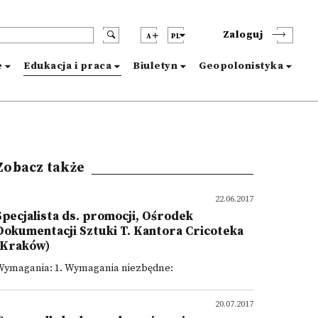
Zaloguj
A
PL
e
Edukacja i praca
Biuletyn
Geopolonistyka
Zobacz także
22.06.2017
Specjalista ds. promocji, Ośrodek
Dokumentacji Sztuki T. Kantora Cricoteka
(Kraków)
Wymagania: 1. Wymagania niezbędne:
20.07.2017