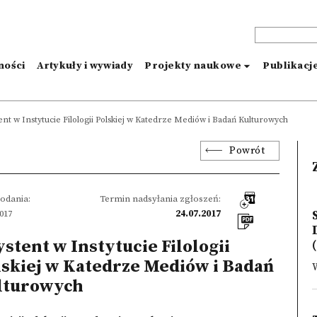
ności
Artykuły i wywiady
Projekty naukowe
Publikacj
ent w Instytucie Filologii Polskiej w Katedrze Mediów i Badań Kulturowych
Powrót
odania:
Termin nadsyłania zgłoszeń:
2017
24.07.2017
stent w Instytucie Filologii
lskiej w Katedrze Mediów i Badań
lturowych