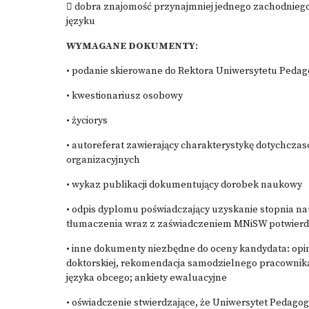
 dobra znajomość przynajmniej jednego zachodniego
języku
WYMAGANE DOKUMENTY
:
• podanie skierowane do Rektora Uniwersytetu Pedag
• kwestionariusz osobowy
• życiorys
• autoreferat zawierający charakterystykę dotychcz
organizacyjnych
• wykaz publikacji dokumentujący dorobek naukowy
• odpis dyplomu poświadczający uzyskanie stopnia 
tłumaczenia wraz z zaświadczeniem MNiSW potwier
• inne dokumenty niezbędne do oceny kandydata: opi
doktorskiej, rekomendacja samodzielnego pracownik
języka obcego; ankiety ewaluacyjne
• oświadczenie stwierdzające, że Uniwersytet Pedag