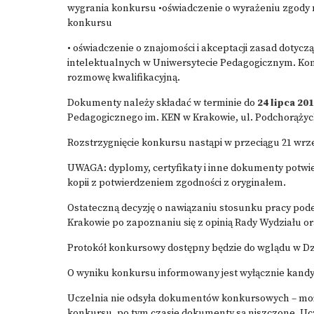
wygrania konkursu •oświadczenie o wyrażeniu zgody 
konkursu
• oświadczenie o znajomości i akceptacji zasad dotycz
intelektualnych w Uniwersytecie Pedagogicznym. Kom
rozmowę kwalifikacyjną.
Dokumenty należy składać w terminie do
24 lipca 20
Pedagogicznego im. KEN w Krakowie, ul. Podchorążych
Rozstrzygnięcie konkursu nastąpi w przeciągu 21 wrze
UWAGA: dyplomy, certyfikaty i inne dokumenty potwie
kopii z potwierdzeniem zgodności z oryginałem.
Ostateczną decyzję o nawiązaniu stosunku pracy pod
Krakowie po zapoznaniu się z opinią Rady Wydziału o
Protokół konkursowy dostępny będzie do wglądu w Dz
O wyniku konkursu informowany jest wyłącznie kandyd
Uczelnia nie odsyła dokumentów konkursowych – można
konkursu, po tym czasie dokumenty są niszczone. Uc