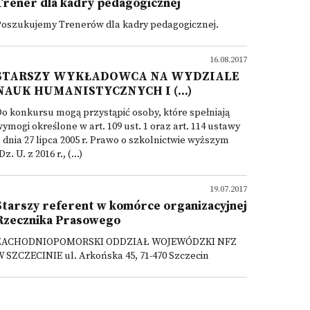
Trener dla kadry pedagogicznej
Poszukujemy Trenerów dla kadry pedagogicznej.
16.08.2017
STARSZY WYKŁADOWCA NA WYDZIALE
NAUK HUMANISTYCZNYCH I (...)
o konkursu mogą przystąpić osoby, które spełniają
ymogi określone w art. 109 ust. 1 oraz art. 114 ustawy
 dnia 27 lipca 2005 r. Prawo o szkolnictwie wyższym
Dz. U. z 2016 r., (...)
19.07.2017
Starszy referent w komórce organizacyjnej
Rzecznika Prasowego
ZACHODNIOPOMORSKI ODDZIAŁ WOJEWÓDZKI NFZ
 SZCZECINIE ul. Arkońska 45, 71-470 Szczecin