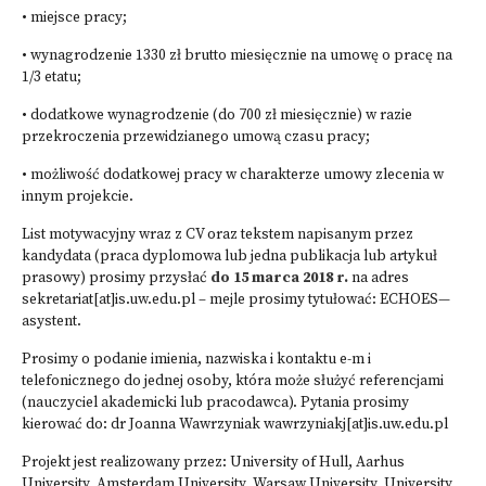
• miejsce pracy;
• wynagrodzenie 1330 zł brutto miesięcznie na umowę o pracę na
1/3 etatu;
• dodatkowe wynagrodzenie (do 700 zł miesięcznie) w razie
przekroczenia przewidzianego umową czasu pracy;
• możliwość dodatkowej pracy w charakterze umowy zlecenia w
innym projekcie.
List motywacyjny wraz z CV oraz tekstem napisanym przez
kandydata (praca dyplomowa lub jedna publikacja lub artykuł
prasowy) prosimy przysłać
do 15 marca 2018 r.
na adres
sekretariat[at]is.uw.edu.pl – mejle prosimy tytułować: ECHOES—
asystent.
Prosimy o podanie imienia, nazwiska i kontaktu e-m i
telefonicznego do jednej osoby, która może służyć referencjami
(nauczyciel akademicki lub pracodawca). Pytania prosimy
kierować do: dr Joanna Wawrzyniak wawrzyniakj[at]is.uw.edu.pl
Projekt jest realizowany przez: University of Hull, Aarhus
University, Amsterdam University, Warsaw University, University