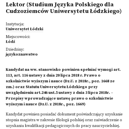
Lektor (Studium Języka Polskiego dla
Cudzoziemców Uniwersytetu Łódzkiego)
Instytucja:
Uniwersytet Łódzki
Miejscowości:
Łódź
Dziedziny:
językoznawstwo
Kandydat na ww. stanowisko powinien spełniać wymogi art.
113, art. 116 ustawy z dnia 20 lipca 2018 r. Prawo o
szkolnictwie wyższym i nauce (Dz.U. z 2018r., poz. 1668 ze
zm.) oraz Statutu Uniwersytetu Łódzkiego przy
uwzględnieniu art.246 ust.5 ustawy z dnia 3 lipca 2018r. –
Przepisy wprowadzające ustawę prawo o szkolnictwie
wyższym i nauce (Dz.U. z 2018r., poz. 1669)
Kandydat powinien posiadać dokument poświadczający uzyskanie
stopnia magistra w zakresie filologii polskiej oraz zaświadczenie o
uzyskaniu kwalifikacji pedagogicznych do pracy nauczycielskiej.