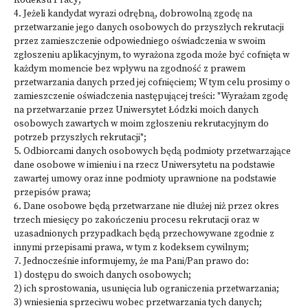
Kodeksu Pracy;
4. Jeżeli kandydat wyrazi odrębną, dobrowolną zgodę na
przetwarzanie jego danych osobowych do przyszłych rekrutacji
przez zamieszczenie odpowiedniego oświadczenia w swoim
zgłoszeniu aplikacyjnym, to wyrażona zgoda może być cofnięta w
każdym momencie bez wpływu na zgodność z prawem
przetwarzania danych przed jej cofnięciem; W tym celu prosimy o
zamieszczenie oświadczenia następującej treści: "Wyrażam zgodę
na przetwarzanie przez Uniwersytet Łódzki moich danych
osobowych zawartych w moim zgłoszeniu rekrutacyjnym do
potrzeb przyszłych rekrutacji";
5. Odbiorcami danych osobowych będą podmioty przetwarzające
dane osobowe w imieniu i na rzecz Uniwersytetu na podstawie
zawartej umowy oraz inne podmioty uprawnione na podstawie
przepisów prawa;
6. Dane osobowe będą przetwarzane nie dłużej niż przez okres
trzech miesięcy po zakończeniu procesu rekrutacji oraz w
uzasadnionych przypadkach będą przechowywane zgodnie z
innymi przepisami prawa, w tym z kodeksem cywilnym;
7. Jednocześnie informujemy, że ma Pani/Pan prawo do:
1) dostępu do swoich danych osobowych;
2) ich sprostowania, usunięcia lub ograniczenia przetwarzania;
3) wniesienia sprzeciwu wobec przetwarzania tych danych;