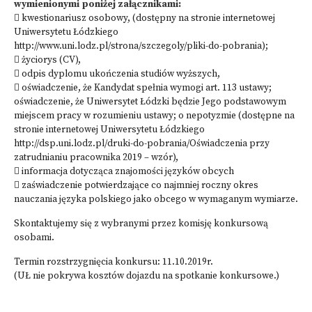
wymienionymi poniżej załącznikami:
 kwestionariusz osobowy, (dostępny na stronie internetowej
Uniwersytetu Łódzkiego
http://www.uni.lodz.pl/strona/szczegoly/pliki-do-pobrania);
 życiorys (CV),
 odpis dyplomu ukończenia studiów wyższych,
 oświadczenie, że Kandydat spełnia wymogi art. 113 ustawy;
oświadczenie, że Uniwersytet Łódzki będzie Jego podstawowym
miejscem pracy w rozumieniu ustawy; o nepotyzmie (dostępne na
stronie internetowej Uniwersytetu Łódzkiego
http://dsp.uni.lodz.pl/druki-do-pobrania/Oświadczenia przy
zatrudnianiu pracownika 2019 – wzór),
 informacja dotycząca znajomości języków obcych
 zaświadczenie potwierdzające co najmniej roczny okres
nauczania języka polskiego jako obcego w wymaganym wymiarze.
Skontaktujemy się z wybranymi przez komisję konkursową
osobami.
Termin rozstrzygnięcia konkursu: 11.10.2019r.
(UŁ nie pokrywa kosztów dojazdu na spotkanie konkursowe.)