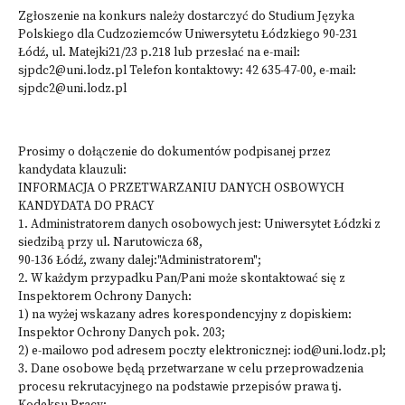
Zgłoszenie na konkurs należy dostarczyć do Studium Języka
Polskiego dla Cudzoziemców Uniwersytetu Łódzkiego 90-231
Łódź, ul. Matejki21/23 p.218 lub przesłać na e-mail:
sjpdc2@uni.lodz.pl Telefon kontaktowy: 42 635-47-00, e-mail:
sjpdc2@uni.lodz.pl
Prosimy o dołączenie do dokumentów podpisanej przez
kandydata klauzuli:
INFORMACJA O PRZETWARZANIU DANYCH OSBOWYCH
KANDYDATA DO PRACY
1. Administratorem danych osobowych jest: Uniwersytet Łódzki z
siedzibą przy ul. Narutowicza 68,
90-136 Łódź, zwany dalej:"Administratorem";
2. W każdym przypadku Pan/Pani może skontaktować się z
Inspektorem Ochrony Danych:
1) na wyżej wskazany adres korespondencyjny z dopiskiem:
Inspektor Ochrony Danych pok. 203;
2) e-mailowo pod adresem poczty elektronicznej: iod@uni.lodz.pl;
3. Dane osobowe będą przetwarzane w celu przeprowadzenia
procesu rekrutacyjnego na podstawie przepisów prawa tj.