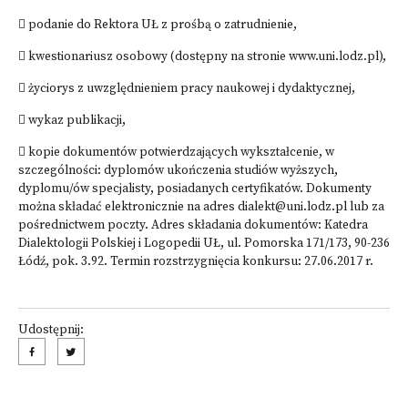
 podanie do Rektora UŁ z prośbą o zatrudnienie,
 kwestionariusz osobowy (dostępny na stronie www.uni.lodz.pl),
 życiorys z uwzględnieniem pracy naukowej i dydaktycznej,
 wykaz publikacji,
 kopie dokumentów potwierdzających wykształcenie, w
szczególności: dyplomów ukończenia studiów wyższych,
dyplomu/ów specjalisty, posiadanych certyfikatów. Dokumenty
można składać elektronicznie na adres dialekt@uni.lodz.pl lub za
pośrednictwem poczty. Adres składania dokumentów: Katedra
Dialektologii Polskiej i Logopedii UŁ, ul. Pomorska 171/173, 90-236
Łódź, pok. 3.92. Termin rozstrzygnięcia konkursu: 27.06.2017 r.
Udostępnij: