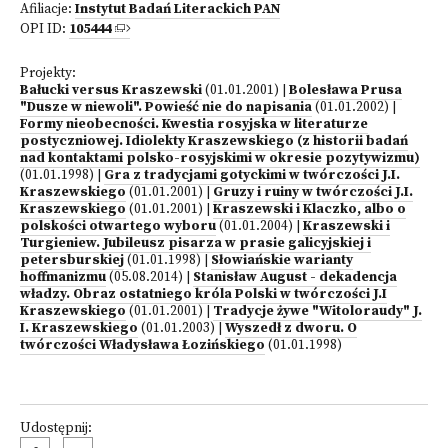
Afiliacje:
Instytut Badań Literackich PAN
OPI ID:
105444
Projekty:
Bałucki versus Kraszewski
(01.01.2001)
|
Bolesława Prusa
"Dusze w niewoli". Powieść nie do napisania
(01.01.2002)
|
Formy nieobecności. Kwestia rosyjska w literaturze
postyczniowej. Idiolekty Kraszewskiego (z historii badań
nad kontaktami polsko-rosyjskimi w okresie pozytywizmu)
(01.01.1998)
|
Gra z tradycjami gotyckimi w twórczości J.I.
Kraszewskiego
(01.01.2001)
|
Gruzy i ruiny w twórczości J.I.
Kraszewskiego
(01.01.2001)
|
Kraszewski i Klaczko, albo o
polskości otwartego wyboru
(01.01.2004)
|
Kraszewski i
Turgieniew. Jubileusz pisarza w prasie galicyjskiej i
petersburskiej
(01.01.1998)
|
Słowiańskie warianty
hoffmanizmu
(05.08.2014)
|
Stanisław August - dekadencja
władzy. Obraz ostatniego króla Polski w twórczości J.I
Kraszewskiego
(01.01.2001)
|
Tradycje żywe "Witoloraudy" J.
I. Kraszewskiego
(01.01.2003)
|
Wyszedł z dworu. O
twórczości Władysława Łozińskiego
(01.01.1998)
Udostępnij: