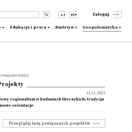
Zaloguj
A
PL
e
Edukacja i praca
Biuletyn
Geopolonistyka
owiązane treści:
Projekty
11.11.2015
Nowy regionalizm w badaniach literackich: tradycja
i nowe orientacje
Przeglądaj listę powiązanych projektów