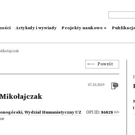
ności
Artykuły i wywiady
Projekty naukowe
Publikacj
Mikołajczak
Powrót
P
07.10.2019
Mikołajczak
lonogórski
,
Wydział Humanistyczny UZ
OPI ID:
86828
zne