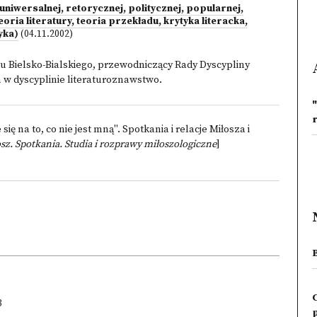
uniwersalnej, retorycznej, politycznej, popularnej,
teoria literatury, teoria przekładu, krytyka literacka,
yka)
(04.11.2002)
tu Bielsko-Bialskiego, przewodniczący Rady Dyscypliny
w dyscyplinie literaturoznawstwo.
"
się na to, co nie jest mną". Spotkania i relacje Miłosza i
sz. Spotkania. Studia i rozprawy miłoszologiczne
]
3