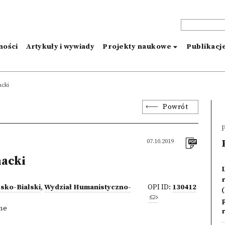
ności
Artykuły i wywiady
Projekty naukowe
Publikacj
cki
Powrót
P
07.10.2019
acki
lsko-Bialski
,
Wydział Humanistyczno-
OPI ID:
130412
(
zne