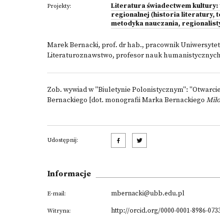
Literatura świadectwem kultury: 
Projekty:
regionalnej (historia literatury, 
metodyka nauczania, regionalist
Marek Bernacki, prof. dr hab., pracownik Uniwersyte
Literaturoznawstwo, profesor nauk humanistycznych 
Zob. wywiad w "Biuletynie Polonistycznym":
"Otwarcie 
Bernackiego
[dot. monografii Marka Bernackiego
Miło
Udostępnij:
Informacje
mbernacki@ubb.edu.pl
E-mail:
http://orcid.org/0000-0001-8986-073
Witryna: