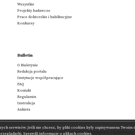
Wszystkie
Projekty badawcze
Prace doktorskie i habilitacyjne
Konkursy
Bulletin
O Biuletynie
Redakcja portalu
Instytucje współpracujące
FAQ
Kontakt
Regulamin
Instrukcja
Ankieta
zych serwisów. Jeśli nie chcesz, by pliki cookies były zapisywanena Twoim
 Superkomputerowo-Sieciowego
,
realizowany we współpracy z
Komitetem N
przeglądarki.
Sprawdź informacje o plikach cookies.