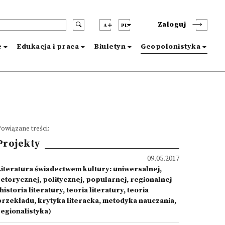
Zaloguj
A
PL
e
Edukacja i praca
Biuletyn
Geopolonistyka
owiązane treści:
Projekty
09.05.2017
Literatura świadectwem kultury: uniwersalnej,
retorycznej, politycznej, popularnej, regionalnej
historia literatury, teoria literatury, teoria
przekładu, krytyka literacka, metodyka nauczania,
regionalistyka)