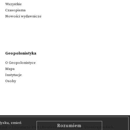
Wszystkie
Czasopisma
Nowości wydawnicze
Geopolonistyka
O Geopolonistyce
Mapa
Instytucje
Osoby
 dysku, zmień
Rozumiem
auk o Literaturze PAN
i Konferencją Polonistyk Uniwersyteckich.