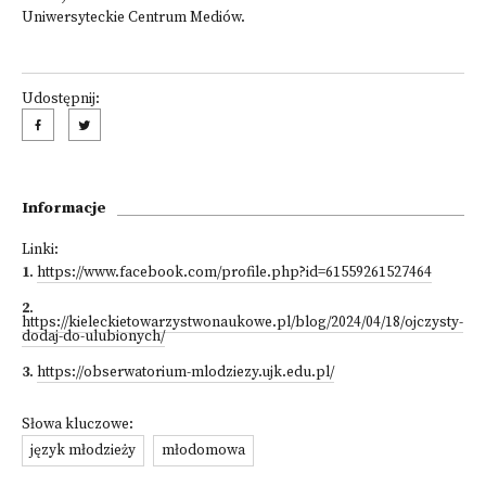
Uniwersyteckie Centrum Mediów.
Udostępnij:
Informacje
Linki:
1
.
https://www.facebook.com/profile.php?id=61559261527464
2
.
https://kieleckietowarzystwonaukowe.pl/blog/2024/04/18/ojczysty-
dodaj-do-ulubionych/
3
.
https://obserwatorium-mlodziezy.ujk.edu.pl/
Słowa kluczowe:
język młodzieży
młodomowa