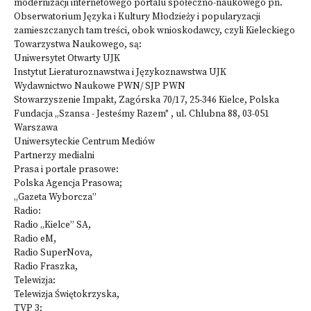
modernizacji internetowego portalu społeczno-naukowego pn.
Obserwatorium Języka i Kultury Młodzieży i popularyzacji
zamieszczanych tam treści, obok wnioskodawcy, czyli Kieleckiego
Towarzystwa Naukowego, są:
Uniwersytet Otwarty UJK
Instytut Lieraturoznawstwa i Językoznawstwa UJK
Wydawnictwo Naukowe PWN/ SJP PWN
Stowarzyszenie Impakt, Zagórska 70/17, 25-346 Kielce, Polska
Fundacja „Szansa - Jesteśmy Razem" , ul. Chlubna 88, 03-051
Warszawa
Uniwersyteckie Centrum Mediów
Partnerzy medialni
Prasa i portale prasowe:
Polska Agencja Prasowa;
„Gazeta Wyborcza”
Radio:
Radio „Kielce” SA,
Radio eM,
Radio SuperNova,
Radio Fraszka,
Telewizja:
Telewizja Świętokrzyska,
TVP 3;