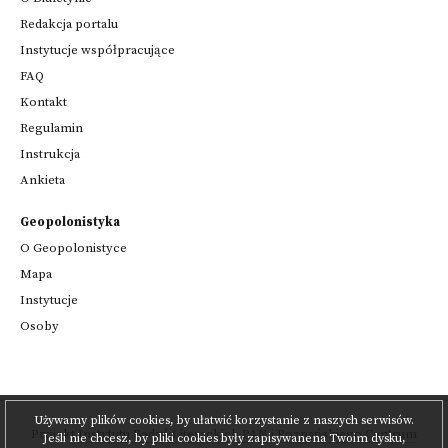
Redakcja portalu
Instytucje współpracujące
FAQ
Kontakt
Regulamin
Instrukcja
Ankieta
Geopolonistyka
O Geopolonistyce
Mapa
Instytucje
Osoby
Używamy plików cookies, by ułatwić korzystanie z naszych serwisów.
Projekt
Instytutu Badań Literackich PAN
i
Poznańskiego Centrum
Jeśli nie chcesz, by pliki cookies były zapisywanena Twoim dysku,