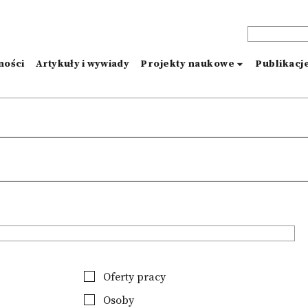
ności
Artykuły i wywiady
Projekty naukowe
Publikacj
Oferty pracy
Osoby