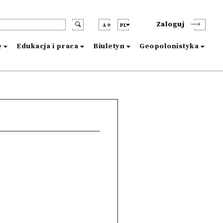
Zaloguj
A
PL
e
Edukacja i praca
Biuletyn
Geopolonistyka