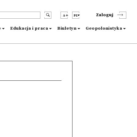
Zaloguj
A
PL
e
Edukacja i praca
Biuletyn
Geopolonistyka