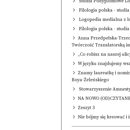
Studia Podyplomowe Log
Filologia polska - studia
Logopedia medialna z l
Filologia polska - studia
Anna Przedpełska-Trzec
Twórczość Translatorską im
„Co robisz na naszej ulic
W języku znajdujemy wsz
Znamy laureatkę i nomi
Boya-Żeleńskiego
Stowarzyszenie Amnesty 
NA NOWO (OD)CZYTANE. O 
Zeszyt 3
Nie bójmy się kreować i 