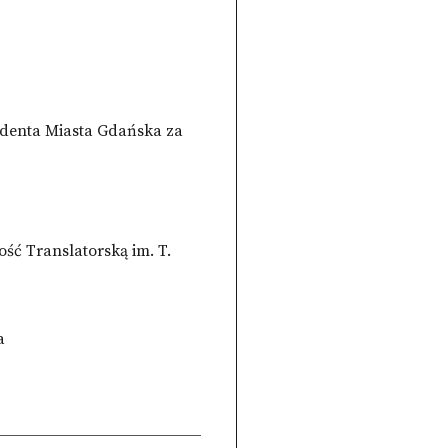
ydenta Miasta Gdańska za
ć Translatorską im. T.
a