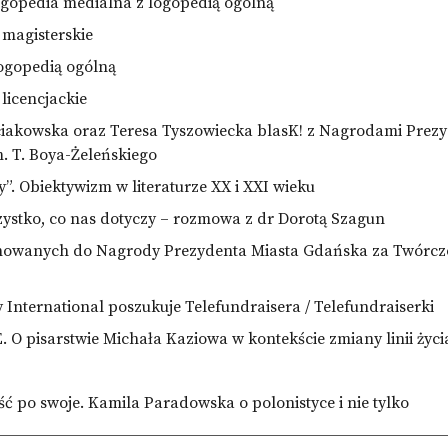
opedia medialna z logopedią ogólną
 magisterskie
ogopedią ogólną
 licencjackie
iakowska oraz Teresa Tyszowiecka blasK! z Nagrodami Prez
. T. Boya-Żeleńskiego
y”. Obiektywizm w literaturze XX i XXI wieku
ystko, co nas dotyczy – rozmowa z dr Dorotą Szagun
nowanych do Nagrody Prezydenta Miasta Gdańska za Twórczoś
International poszukuje Telefundraisera / Telefundraiserki
pisarstwie Michała Kaziowa w kontekście zmiany linii życi
iść po swoje. Kamila Paradowska o polonistyce i nie tylko