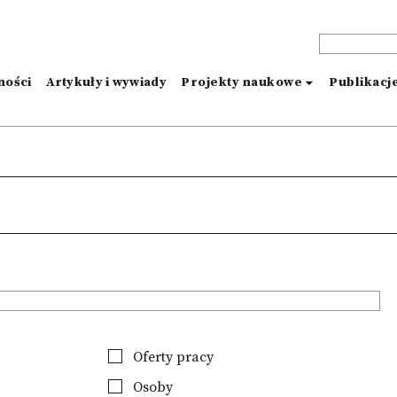
ności
Artykuły i wywiady
Projekty naukowe
Publikacj
Oferty pracy
Osoby